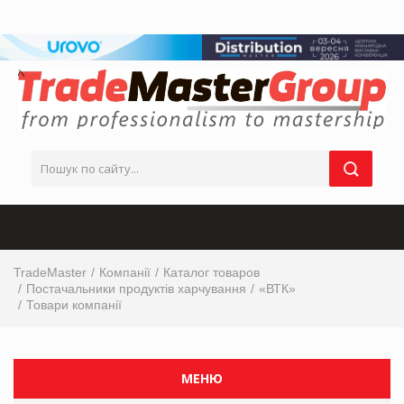
TradeMaster
Компанії
Каталог товаров
Постачальники продуктів харчування
«ВТК»
Товари компанії
МЕНЮ