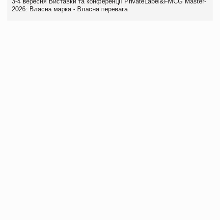
3-4 вересня Виставки та конференції PrivateLabel&FMCG Master-
2026: Власна марка - Власна перевага