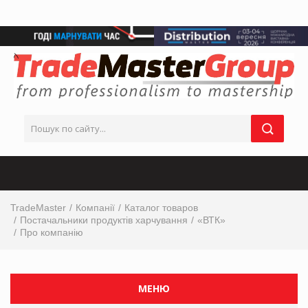
TradeMaster
Компанії
Каталог товаров
Постачальники продуктів харчування
«ВТК»
Про компанію
МЕНЮ