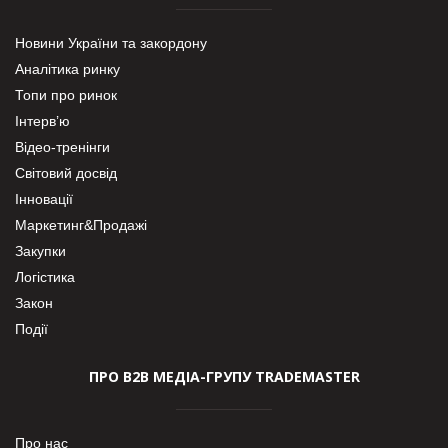
Новини України та закордону
Аналітика ринку
Топи про ринок
Інтерв’ю
Відео-тренінги
Світовий досвід
Інновації
Маркетинг&Продажі
Закупки
Логістика
Закон
Події
ПРО В2В МЕДІА-ГРУПУ TRADEMASTER
Про нас