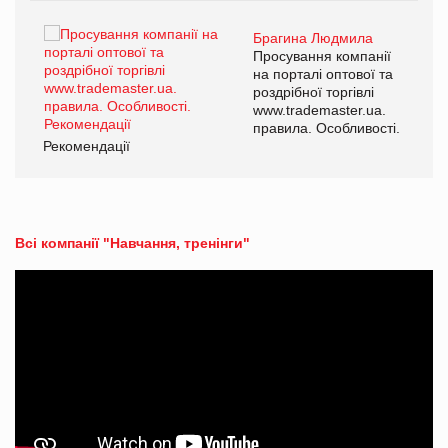
Брагина Людмила
Просування компанії
на порталі оптової та
роздрібної торгівлі
www.trademaster.ua.
правила. Особливості.
Рекомендації
Ре
Всі компанії "Навчання, тренінги"