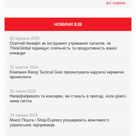
05.08.2026
всі новини
Сергій Лісунов про заморожені хлібобулочні вироби на
PrivateLabel&FMCG Master 2026
НОВИНИ B2B
03 березня 2026
Освітній бенефіт як інструмент утримання талантів: як
ThinkGlobal підвищує лояльність та продуктивність вашої
команди
31 жовтня 2024
Компанія Rarog Tactical Gear презентувала надлегкі керамічні
бронеплити
31 липня 2024
Напівфабрикати та консерви, які стануть в пригоді, коли довго
нема світла
24 червня 2024
Meest Пошта і Shop-Express розширюють можливості
українських підприємців