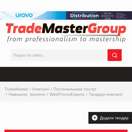
TradeMaster
Компанії
Постачальники послуг
Навчання, тренінги
WebPromoExperts
Тендери компанії
Додати тендер