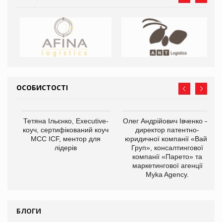
ОСОБИСТОСТІ
,
Тетяна Ільєнко, Executive-
Олег Андрійович Івченко —
ОВ
коуч, сертифікований коуч
директор патентно-
МСС ICF, ментор для
юридичної компанії «Вайз
лідерів
Груп», консалтингової
компанії «Парето» та
маркетингової агенції
Myka Agency.
БЛОГИ