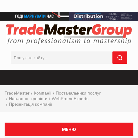
TradeMaster
Компанії
Постачальники послуг
Навчання, тренінги
WebPromoExperts
Презентація компанії
МЕНЮ