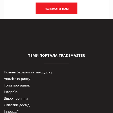
написати нам
ТЕМИ ПОРТАЛА TRADEMASTER
Новини України та закордону
Аналітика ринку
Топи про ринок
Інтерв’ю
Відео-тренінги
Світовий досвід
Інновації