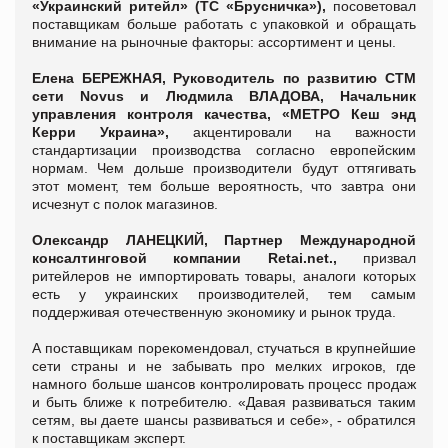
«Украинский ритейл» (ТС «Брусничка»),
посоветовал
поставщикам больше работать с упаковкой и обращать
внимание на рыночные факторы: ассортимент и цены.
Елена БЕРЕЖНАЯ, Руководитель по развитию СТМ
сети Novus и
Людмила ВЛАДОВА, Начальник
управления контроля качества, «МЕТРО Кеш энд
Керри Украина»,
акцентировали на важности
стандартизации производства согласно европейским
нормам. Чем дольше производители будут оттягивать
этот момент, тем больше вероятность, что завтра они
исчезнут с полок магазинов.
Олександр ЛАНЕЦКИЙ
, Партнер Международной
консалтинговой компании
Retai.net.,
призвал
ритейлеров не импортировать товары, аналоги которых
есть у украинских производителей, тем самым
поддерживая отечественную экономику и рынок труда.
А поставщикам порекомендовал, стучаться в крупнейшие
сети страны и не забывать про мелких игроков, где
намного больше шансов контролировать процесс продаж
и быть ближе к потребителю. «Давая развиваться таким
сетям, вы даете шансы развиваться и себе», - обратился
к поставщикам эксперт.