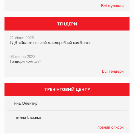
Всі журнали
ТЕНДЕРИ
21 січня 2026
ТДВ «Золотоніський маслоробний комбінат»
03 липня 2023
Тендери компанії
Всі тендери
ТРЕНІНГОВИЙ ЦЕНТР
Яна Олентир
Тетяна Ільєнко
повний список