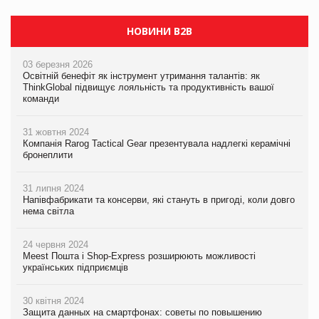
PrivateLabel&FMCG Master 2026
НОВИНИ B2B
03 березня 2026
Освітній бенефіт як інструмент утримання талантів: як
ThinkGlobal підвищує лояльність та продуктивність вашої
команди
31 жовтня 2024
Компанія Rarog Tactical Gear презентувала надлегкі керамічні
бронеплити
31 липня 2024
Напівфабрикати та консерви, які стануть в пригоді, коли довго
нема світла
24 червня 2024
Meest Пошта і Shop-Express розширюють можливості
українських підприємців
30 квітня 2024
Защита данных на смартфонах: советы по повышению