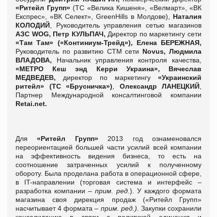
«Ритейл Групп»
(ТС «Велика Кишеня», «Велмарт», «ВК
Експрес», «ВК Селект», GreenHills в Молдове),
Наталия
КОЛОДИЙ
, Руководитель управления сетью магазинов
АЗС WOG,
Петр КУЛЬПАЧ,
Директор по маркетингу сети
«Там Там» («Континиум-Трейд»),
Елена
БЕРЕЖНАЯ,
Руководитель по развитию СТМ сети
Novus,
Людмила
ВЛАДОВА,
Начальник управления контроля качества,
«МЕТРО Кеш энд Керри Украина»,
Вячеслав
МЕДВЕДЕВ,
директор по маркетингу
«Украинский
ритейл» (ТС «Брусничка»)
,
Олександр ЛАНЕЦКИЙ
,
Партнер Международной консалтинговой компании
Retai.net.
Для
«Ритейл Групп»
2013 год ознаменовался
переориентацией большей части усилий всей компании
на эффективность видения бизнеса, то есть на
соотношение затраченных усилий к полученному
обороту. Была проделана работа в операционной сфере,
в IT-направлении (торговая система и интерфейс –
разработка компании –
прим. ред.
). У каждого формата
магазина своя дирекция продаж («Ритейл Групп»
насчитывает 4 формата –
прим. ред.).
Закупки сохранили
консолидацию в связи с политикой единения и