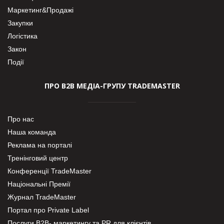
Маркетинг&Продажі
Закупки
Логістика
Закон
Події
ПРО В2В МЕДІА-ГРУПУ TRADEMASTER
Про нас
Наша команда
Реклама на порталі
Тренінговий центр
Конференції TradeMaster
Національні Премії
Журнал TradeMaster
Портал про Private Label
Послуги В2В- маркетингу та PR для клієнтів