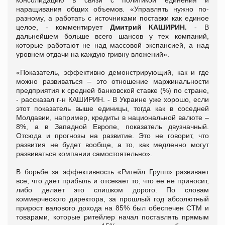
наращивания общих объемов. «Управлять нужно по-
разному, а работать с источниками поставки как единое
целое, - комментирует
Дмитрий КАШИРИН.
- В
дальнейшем больше всего шансов у тех компаний,
которые работают не над массовой экспансией, а над
уровнем отдачи на каждую гривну вложений».
«Показатель, эффективно демонстрирующий, как и где
можно развиваться – это отношение маржинальности
предприятия к средней банковской ставке (%) по стране,
- рассказал г-н КАШИРИН. - В Украине уже хорошо, если
этот показатель выше единицы, тогда как в соседней
Молдавии, например, кредиты в национальной валюте –
8%, а в Западной Европе, показатель двузначный.
Отсюда и прогнозы на развитие. Это не говорит, что
развития не будет вообще, а то, как медленно могут
развиваться компании самостоятельно».
В борьбе за эффективность «Ритейл Групп» развивает
все, что дает прибыль и отсекает то, что ее не приносит,
либо делает это слишком дорого. По словам
коммерческого директора, за прошлый год абсолютный
прирост валового дохода на 85% был обеспечен СТМ и
товарами, которые ритейлер начал поставлять прямым