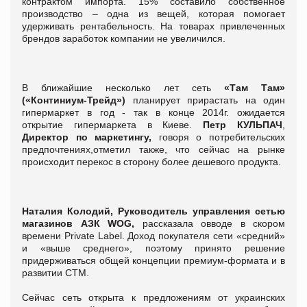
контрактом импорта. 15% составило собственное
производство – одна из вещей, которая помогает
удерживать рентабельность. На товарах привлеченных
брендов заработок компании не увеличился.
В ближайшие несколько лет сеть
«Там Там»
(«Континиум-Трейд»)
планирует прирастать на один
гипермаркет в год - так в конце 2014г. ожидается
открытие гипермаркета в Киеве.
Петр КУЛЬПАЧ
,
Директор по маркетингу,
говоря о потребительских
предпочтениях,отметил также, что сейчас на рынке
происходит перекос в сторону более дешевого продукта.
Наталия Колодий, Руководитель управления сетью
магазинов АЗК WOG,
рассказала овводе в скором
времени Private Label. Доход покупателя сети «средний»
и «выше среднего», поэтому принято решение
придерживаться общей концепции премиум-формата и в
развитии СТМ.
Сейчас сеть открыта к предложениям от украинских