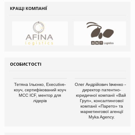
КРАЩІ КОМПАНІЇ
ОСОБИСТОСТІ
Тетяна Ільєнко, Executive-
Олег Андрійович Івченко —
коуч, сертифікований коуч
директор патентно-
МСС ICF, ментор для
юридичної компанії «Вайз
лідерів
Груп», консалтингової
компанії «Парето» та
маркетингової агенції
Myka Agency.