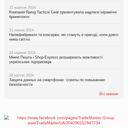
31 жовтня 2024
Компанія Rarog Tactical Gear презентувала надлегкі керамічні
бронеплити
31 липня 2024
Напівфабрикати та консерви, які стануть в пригоді, коли довго
нема світла
24 червня 2024
Meest Пошта і Shop-Express розширюють можливості
українських підприємців
30 квітня 2024
Защита данных на смартфонах: советы по повышению
безопасности
Всі новини