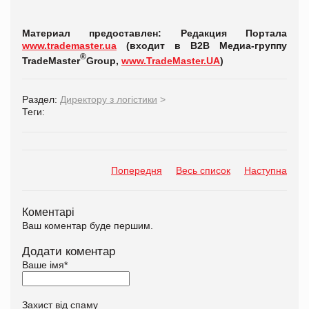
Материал предоставлен: Редакция Портала
www.trademaster.ua
(входит в В2В Медиа-группу
®
TradeMaster
Group,
www
.
TradeMaster
.
UA
)
Раздел:
Директору з логістики
>
Теги:
Попередня
Весь список
Наступна
Коментарі
Ваш коментар буде першим.
Додати коментар
Ваше імя
*
Захист від спаму