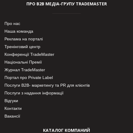
ПРО В2В МЕДІА-ГРУПУ TRADEMASTER
Про нас
Наша команда
Реклама на порталі
Тренінговий центр
Конференції TradeMaster
Національні Премії
Журнал TradeMaster
Портал про Private Label
Послуги В2В- маркетингу та PR для клієнтів
Послуги з надання інформації
Відгуки
Контакти
Вакансії
КАТАЛОГ КОМПАНИЙ