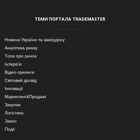
ТЕМИ ПОРТАЛА TRADEMASTER
Новини України та закордону
Аналітика ринку
Топи про ринок
Інтерв’ю
Відео-тренінги
Світовий досвід
Інновації
Маркетинг&Продажі
Закупки
Логістика
Закон
Події