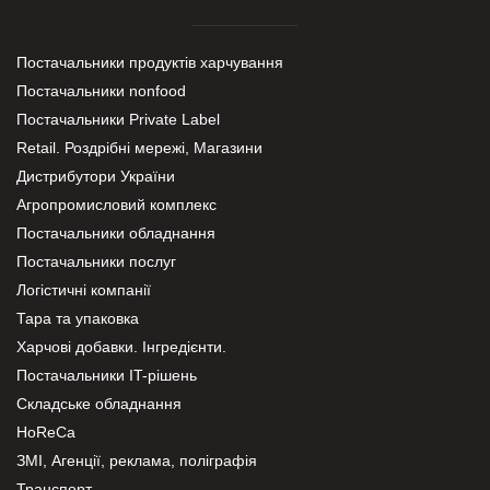
Постачальники продуктів харчування
Постачальники nonfood
Постачальники Private Label
Retail. Роздрібні мережі, Магазини
Дистрибутори України
Агропромисловий комплекс
Постачальники обладнання
Постачальники послуг
Логістичні компанії
Тара та упаковка
Харчові добавки. Інгредієнти.
Постачальники IT-рішень
Складське обладнання
HoReCa
ЗМІ, Агенції, реклама, поліграфія
Транспорт