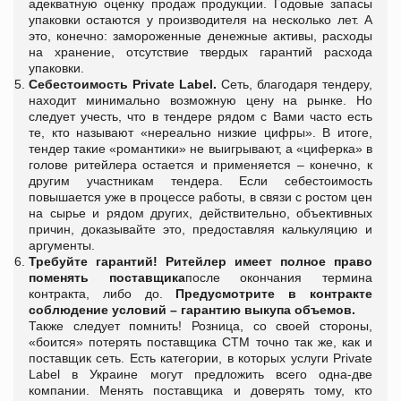
адекватную оценку продаж продукции. Годовые запасы
упаковки остаются у производителя на несколько лет. А
это, конечно: замороженные денежные активы, расходы
на хранение, отсутствие твердых гарантий расхода
упаковки.
Себестоимость Private Label.
Сеть, благодаря тендеру,
находит минимально возможную цену на рынке. Но
следует учесть, что в тендере рядом с Вами часто есть
те, кто называют «нереально низкие цифры». В итоге,
тендер такие «романтики» не выигрывают, а «циферка» в
голове ритейлера остается и применяется – конечно, к
другим участникам тендера. Если себестоимость
повышается уже в процессе работы, в связи с ростом цен
на сырье и рядом других, действительно, объективных
причин, доказывайте это, предоставляя калькуляцию и
аргументы.
Требуйте гарантий!
Ритейлер имеет полное право
поменять поставщика
после окончания термина
контракта, либо до.
Предусмотрите в контракте
соблюдение условий – гарантию выкупа объемов.
Также следует помнить! Розница, со своей стороны,
«боится» потерять поставщика СТМ точно так же, как и
поставщик сеть. Есть категории, в которых услуги Private
Label в Украине могут предложить всего одна-две
компании. Менять поставщика и доверять тому, кто