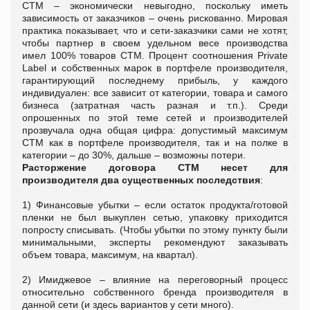
СТМ – экономически невыгодно, поскольку иметь
зависимость от заказчиков – очень рискованно. Мировая
практика показывает, что и сети-заказчики сами не хотят,
чтобы партнер в своем удельном весе производства
имел 100% товаров СТМ. Процент соотношения Private
Label и собственных марок в портфеле производителя,
гарантирующий последнему прибыль, у каждого
индивидуален: все зависит от категории, товара и самого
бизнеса (затратная часть разная и т.п.). Среди
опрошенных по этой теме сетей и производителей
прозвучала одна общая цифра: допустимый максимум
СТМ как в портфеле производителя, так и на полке в
категории – до 30%, дальше – возможны потери.
Расторжение договора СТМ несет для
производителя два существенных последствия
:
1) Финансовые убытки – если остаток продукта/готовой
пленки не был выкуплен сетью, упаковку приходится
попросту списывать. (Чтобы убытки по этому пункту были
минимальными, эксперты рекомендуют заказывать
объем товара, максимум, на квартал).
2) Имиджевое – влияние на переговорный процесс
относительно собственного бренда производителя в
данной сети (и здесь вариантов у сети много).