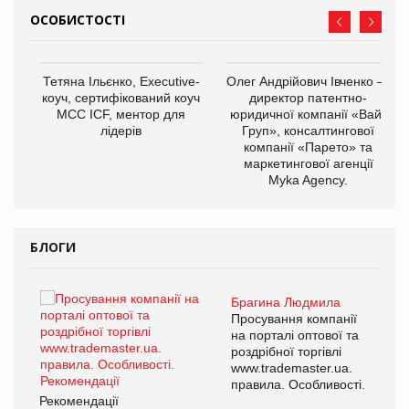
ОСОБИСТОСТІ
,
Тетяна Ільєнко, Executive-
Олег Андрійович Івченко —
ОВ
коуч, сертифікований коуч
директор патентно-
МСС ICF, ментор для
юридичної компанії «Вайз
лідерів
Груп», консалтингової
компанії «Парето» та
маркетингової агенції
Myka Agency.
БЛОГИ
Брагина Людмила
ї
Просування компанії
а
на порталі оптової та
роздрібної торгівлі
www.trademaster.ua.
і.
правила. Особливості.
Рекомендації
Ре