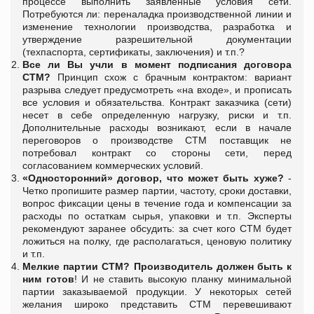
процессе выполнить заявленные условия сети.
Потребуются ли: переналадка производственной линии и
изменение технологии производства, разработка и
утверждение разрешительной документации
(техпаспорта, сертификаты, заключения) и т.п.?
Все ли Вы учли в момент подписания договора
СТМ?
Принцип схож с брачным контрактом: вариант
разрыва следует предусмотреть «на входе», и прописать
все условия и обязательства. Контракт заказчика (сети)
несет в себе определенную нагрузку, риски и т.п.
Дополнительные расходы возникают, если в начале
переговоров о производстве СТМ поставщик не
потребовал контракт со стороны сети, перед
согласованием коммерческих условий.
«Односторонний» договор, что может быть хуже?
-
Четко пропишите размер партии, частоту, сроки доставки,
вопрос фиксации цены в течение года и компенсации за
расходы по остаткам сырья, упаковки и т.п. Эксперты
рекомендуют заранее обсудить: за счет кого СТМ будет
ложиться на полку, где располагаться, ценовую политику
и т.п.
Мелкие партии СТМ?
Производитель должен быть к
ним готов
! И не ставить высокую планку минимальной
партии заказываемой продукции. У некоторых сетей
желания широко представить СТМ перевешивают