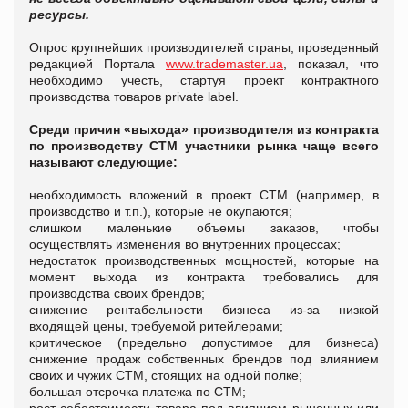
ресурсы.
Опрос крупнейших производителей страны, проведенный
редакцией Портала
www.trademaster.ua
, показал, что
необходимо учесть, стартуя проект контрактного
производства товаров private label.
C
реди причин «выхода» производителя из контракта
по производству СТМ участники рынка чаще всего
называют следующие:
необходимость вложений в проект СТМ (например, в
производство и т.п.), которые не окупаются;
слишком маленькие объемы заказов, чтобы
осуществлять изменения во внутренних процессах;
недостаток производственных мощностей, которые на
момент выхода из контракта требовались для
производства своих брендов;
снижение рентабельности бизнеса из-за низкой
входящей цены, требуемой ритейлерами;
критическое (предельно допустимое для бизнеса)
снижение продаж собственных брендов под влиянием
своих и чужих СТМ, стоящих на одной полке;
большая отсрочка платежа по СТМ;
рост себестоимости товара под влиянием рыночных или