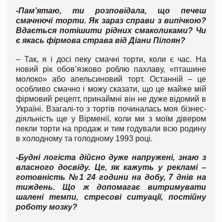
-Пам’ятаю, ти розповідала, що печеш
смачнючі торти. Як зараз справи з випічкою?
Вдається потішити рідних смаколиками? Чи
є якась фірмова страва від Діани Пілоян?
– Так, я і досі пеку смачні торти, коли є час. На
новий рік обов’язково роблю пахлаву, «пташине
молоко» або апельсиновий торт. Останній – це
особливо смачно і можу сказати, що це майже мій
фірмовий рецепт, принаймні він не дуже відомий в
Україні. Взагалі-то з тортів починалась моя бізнес-
діяльність ще у Вірменії, коли ми з моїм дівером
пекли торти на продаж и тим годували всю родину
в холодному та голодному 1993 році.
-Будні логіста дійсно дуже напружені, знаю з
власного досвіду. Це, як кажуть у рекламі –
готовність №1 24 години на добу, 7 днів на
тиждень. Що ж допомагає витримувати
шалені темпи, стресові ситуації, постійну
роботу мозку?