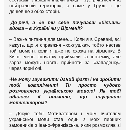
нейтральній території», а саме у Грузії, і це
дешевше з обох сторін.
-
До-речі, а де ти себе почуваєш «більше»
вдома – в Україні чи у Вірменії?
– Важке питання для мене… Коли я в Єревані, всі
кажуть, що я справжня «хохлушка», тобто настав
той момент, коли я вже не схожа на вірменку. В
Києві мене спочатку приймали за іноземку, але
зараз можуть навіть прийняти за «западенку»
через чорні очі.
-Не можу зауважити даний факт і не зробити
тобі комплімент! Ти просто чудово
розмовляєш українською мовою! Як тобі
вдалося її вивчити, що слугувало
мотиватором?
– Дякую тобі! Мотиватором і моїм вчителем
української мови став один з моїх перших
замовників з Івано-Франківська, який розмовляв зі