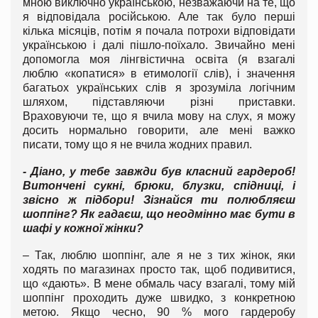
мною виключно українською, незважаючи на те, що
я відповідала російською. Але так було перші
кілька місяців, потім я почала потрохи відповідати
українською і далі пішло-поїхало. Звичайно мені
допомогла моя лінгвістична освіта (я взагалі
люблю «копатися» в етимології слів), і значення
багатьох українських слів я зрозуміла логічним
шляхом, підставляючи різні приставки.
Враховуючи те, що я вчила мову на слух, я можу
досить нормально говорити, але мені важко
писати, тому що я не вчила жодних правил.
- Діано, у тебе завжди був класний гардероб!
Витончені сукні, брюки, блузки, спідниці, і
звісно ж підбори! Зізнайся ти полюбляєш
шоппінг? Як гадаєш, що неодмінно має бути в
шафі у кожної жінки?
– Так, люблю шоппінг, але я не з тих жінок, яки
ходять по магазинах просто так, щоб подивитися,
що «дають». В мене обмаль часу взагалі, тому мій
шоппінг проходить дуже швидко, з конкретною
метою. Якщо чесно, 90 % мого гардеробу