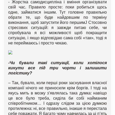
- Жорстка самодисципліна і вміння організувати
свій час. Правило просте: поки робиться щось
одне, займатися іншим. Тут головне правильно
обрати те, що буде найдовшим по терміну
виконання, щоб запустити його першимJ Стосовно
стресових ситуацій: я завжди питаю себе, чи
спробувала я всі можливості щоб покращити
ситуацію, і якщо відповідаю сама собі «так», тоді я
не переймаюсь і просто чекаю.
-Чи бували такі ситуації, коли хотілося
кинути все під три чорти і залишити
логістику?
– Так, бувало, коли перші роки заснування власної
компанії нічого не приносили крім боргів. І тоді на
якусь мить в мозку з’являлась така думка: навіщо
це все було треба, сиділа би собі найманим
співробітником… І одразу слідом за цією думкою
протилежна: ні, все правильно, інакше я перестала
себе поважати. Я багато чому навчилась за ці п’ять