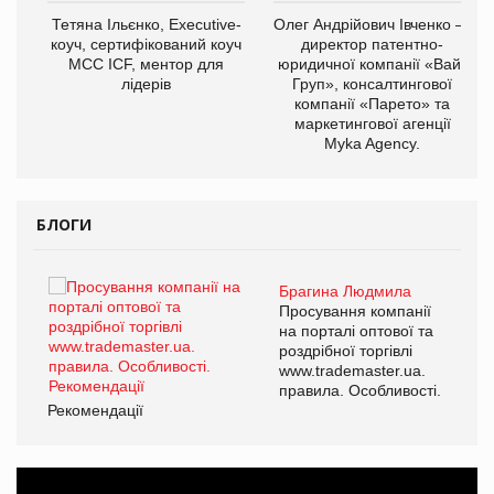
,
Тетяна Ільєнко, Executive-
Олег Андрійович Івченко —
ОВ
коуч, сертифікований коуч
директор патентно-
МСС ICF, ментор для
юридичної компанії «Вайз
лідерів
Груп», консалтингової
компанії «Парето» та
маркетингової агенції
Myka Agency.
БЛОГИ
Брагина Людмила
ї
Просування компанії
а
на порталі оптової та
роздрібної торгівлі
www.trademaster.ua.
і.
правила. Особливості.
Рекомендації
Ре