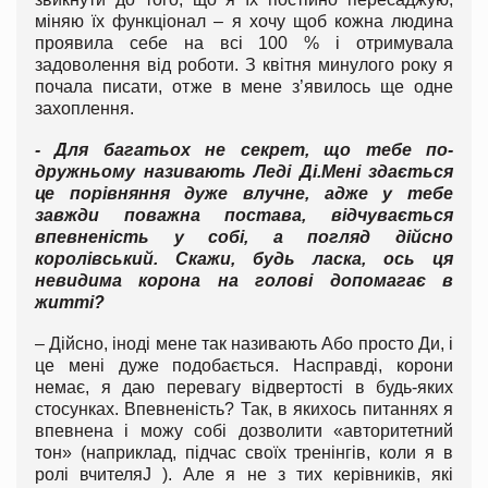
міняю їх функціонал – я хочу щоб кожна людина
проявила себе на всі 100 % і отримувала
задоволення від роботи. З квітня минулого року я
почала писати, отже в мене з’явилось ще одне
захоплення.
- Для багатьох не секрет, що тебе по-
дружньому називають Леді Ді.
Мені здається
це порівняння дуже влучне, адже у тебе
завжди поважна постава, відчувається
впевненість у собі, а погляд дійсно
королівський. Скажи, будь ласка, ось ця
невидима корона на голові допомагає в
житті?
– Дійсно, іноді мене так називають Або просто Ди, і
це мені дуже подобається. Насправді, корони
немає, я даю перевагу відвертості в будь-яких
стосунках. Впевненість? Так, в якихось питаннях я
впевнена і можу собі дозволити «авторитетний
тон» (наприклад, підчас своїх тренінгів, коли я в
ролі вчителяJ ). Але я не з тих керівників, які