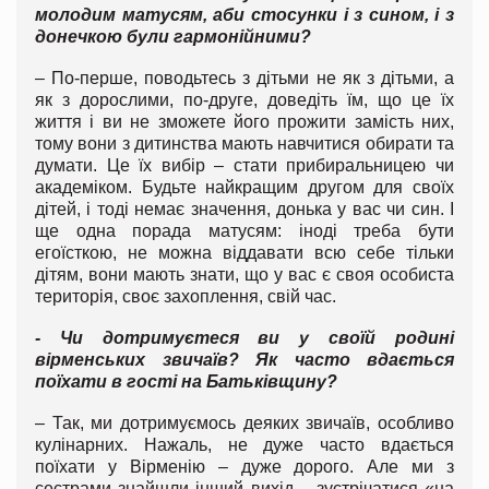
молодим матусям, аби стосунки і з сином, і з
донечкою були гармонійними?
– По-перше, поводьтесь з дітьми не як з дітьми, а
як з дорослими, по-друге, доведіть їм, що це їх
життя і ви не зможете його прожити замість них,
тому вони з дитинства мають навчитися обирати та
думати. Це їх вибір – стати прибиральницею чи
академіком. Будьте найкращим другом для своїх
дітей, і тоді немає значення, донька у вас чи син. І
ще одна порада матусям: іноді треба бути
егоїсткою, не можна віддавати всю себе тільки
дітям, вони мають знати, що у вас є своя особиста
територія, своє захоплення, свій час.
- Чи дотримуєтеся ви у своїй родині
вірменських звичаїв? Як часто вдається
поїхати в гості на Батьківщину?
– Так, ми дотримуємось деяких звичаїв, особливо
кулінарних. Нажаль, не дуже часто вдається
поїхати у Вірменію – дуже дорого. Але ми з
сестрами знайшли інший вихід – зустрічатися «на