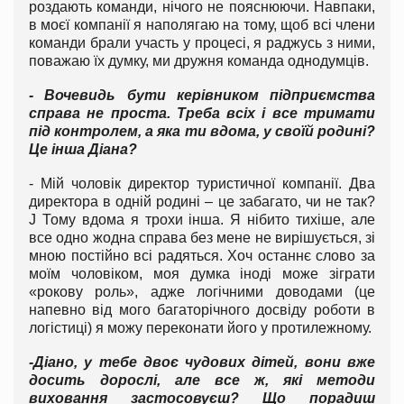
роздають команди, нічого не пояснюючи. Навпаки,
в моєї компанії я наполягаю на тому, щоб всі члени
команди брали участь у процесі, я раджусь з ними,
поважаю їх думку, ми дружня команда однодумців.
- Вочевидь бути керівником підприємства
справа не проста. Треба всіх і все тримати
під контролем, а яка ти вдома, у своїй родині?
Це інша Діана?
- Мій чоловік директор туристичної компанії. Два
директора в одній родині – це забагато, чи не так?
J Тому вдома я трохи інша. Я нібито тихіше, але
все одно жодна справа без мене не вирішується, зі
мною постійно всі радяться. Хоч останнє слово за
моїм чоловіком, моя думка іноді може зіграти
«рокову роль», адже логічними доводами (це
напевно від мого багаторічного досвіду роботи в
логістиці) я можу переконати його у протилежному.
-Діано, у тебе двоє чудових дітей, вони вже
досить дорослі, але все ж, які методи
виховання застосовуєш? Що порадиш