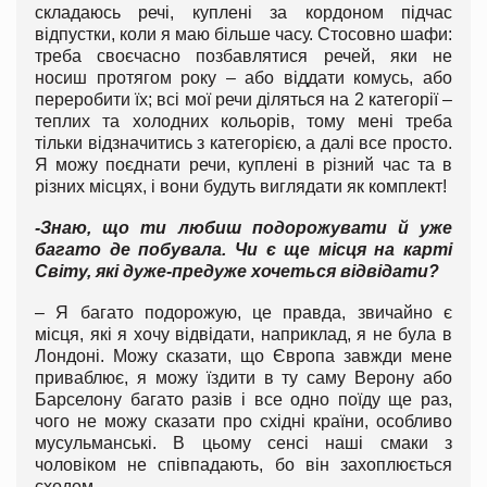
складаюсь речі, куплені за кордоном підчас
відпустки, коли я маю більше часу. Стосовно шафи:
треба своєчасно позбавлятися речей, яки не
носиш протягом року – або віддати комусь, або
переробити їх; всі мої речи діляться на 2 категорії –
теплих та холодних кольорів, тому мені треба
тільки відзначитись з категорією, а далі все просто.
Я можу поєднати речи, куплені в різний час та в
різних місцях, і вони будуть виглядати як комплект!
-Знаю, що ти любиш подорожувати й уже
багато де побувала. Чи є ще місця на карті
Світу, які дуже-предуже хочеться відвідати?
– Я багато подорожую, це правда, звичайно є
місця, які я хочу відвідати, наприклад, я не була в
Лондоні. Можу сказати, що Європа завжди мене
приваблює, я можу їздити в ту саму Верону або
Барселону багато разів і все одно поїду ще раз,
чого не можу сказати про східні країни, особливо
мусульманські. В цьому сенсі наші смаки з
чоловіком не співпадають, бо він захоплюється
сходом.