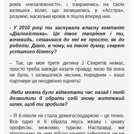
років «незалежності», і озираючись на своїх
колишніх колег, що залишились в «Асстра»,
розумію, наскільки кроків я пішла вперед них.
- У 2010 році ти заснувала власну компанію
«Діалогістика». Це твоє творіння і ти,
вочевидь, ставишся до неї не просто, як до
роботи. Діано, в чому, на твою думку, секрет
успішного бізнесу?
– Так, це моя третя дитина J Секретів немає,
просто треба завжди казати правду, якою би вона
не була, і залишатися чесним, порядним – ваші
партнери це неодмінно оцінять!
-Якби можна було відмотати час назад і тобі
дозволили б обрати собі знову життєвий
шлях, щоб ти зробила?
– Я б ніколи не стала домогосподаркою – це точно.
Все одно я б обрала якусь жваву і цікаву
професію, можливо, туризм. Насправді, ми
притягуємо те, чим дійсно хочемо займатися, чи не