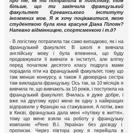
про те, як ти потрапила в логістику, тим
більше, що ти закінчила французький
факультет Єреванського інституту
іноземних мов. Я ж хочу поцікавитися, якою
студенткою була юна красуня Діана Пілоян?
Напевно відмінницею, спортсменкою і т.д?
- В логістику потрапила так само випадково, як і на
французький факультет. В школі я вивчала
англійську мову і була впевнена, що буду
продовжувати її вивчати в інституті, але влітку
перед початком десятого класу подруга мами
порадила піти на французький факультет, тому що
там менше конкурсу, а також її двоюрідна сестра
там викладала французьку. Ось так, за 10 місяців я
вивчила те, що вивчають за 10 років, і поступила на
французький факультет. Вчилась я дуже добре, і
вже на другому курсі мене як одну з найкращих
відправили у Францію на стажування. А потім, вже
в Києві, французька дала мені «путівку в життя»,
тому що мене взяли на роботу у французьку
компанію «Рено В.І. Україна» без досвіду і
прописки. Через півтора року я перейшла в