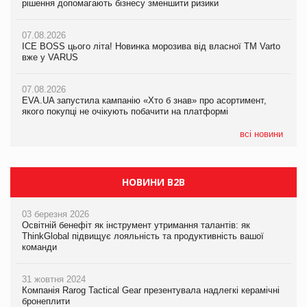
рішення допомагають бізнесу зменшити ризики
EVA.UA запустила кампанію «Хто б знав» про асортимент,
якого покупці не очікують побачити на платформі
07.08.2026
07.08.2026
Продажі Hugo Boss впали на 9%
ICE BOSS цього літа! Новинка морозива від власної ТМ Varto
06.08.2026
вже у VARUS
Смачна новинка для хвостатих: у VARUS з’явилися паучі
07.08.2026
Varto Paw expert від власної ТМ Varto!
Франція заборонила рекламні дзвінки без згоди клієнтів
07.08.2026
EVA.UA запустила кампанію «Хто б знав» про асортимент,
05.08.2026
якого покупці не очікують побачити на платформі
Мережа супермаркетів VARUS купує мережу магазинів
формату convenience store КОЛО: об’єднана компанія
налічуватиме 374 магазини
всі новини
НОВИНИ B2B
03 березня 2026
Освітній бенефіт як інструмент утримання талантів: як
ThinkGlobal підвищує лояльність та продуктивність вашої
команди
31 жовтня 2024
Компанія Rarog Tactical Gear презентувала надлегкі керамічні
бронеплити