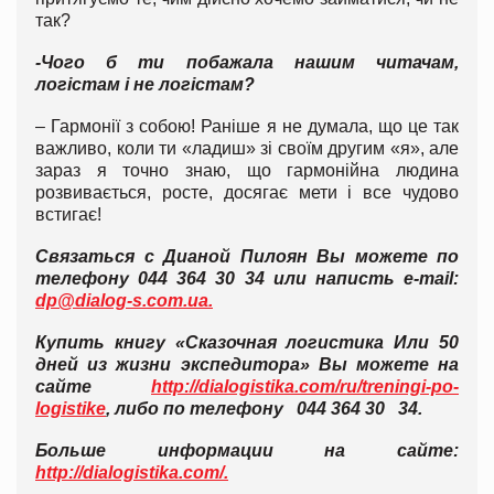
так?
-Чого б ти побажала нашим читачам,
логістам і не логістам?
– Гармонії з собою! Раніше я не думала, що це так
важливо, коли ти «ладиш» зі своїм другим «я», але
зараз я точно знаю, що гармонійна людина
розвивається, росте, досягає мети і все чудово
встигає!
Связаться с Дианой Пилоян Вы можете по
телефону 044 364 30 34 или написть e-mail:
dp@dialog-s.com.ua.
Купить книгу «Сказочная логистика Или 50
дней из жизни экспедитора» Вы можете на
сайте
http://dialogistika.com/ru/treningi-po-
logistike
, либо по телефону 044 364 30 34.
Больше информации на сайте:
http://dialogistika.com/.