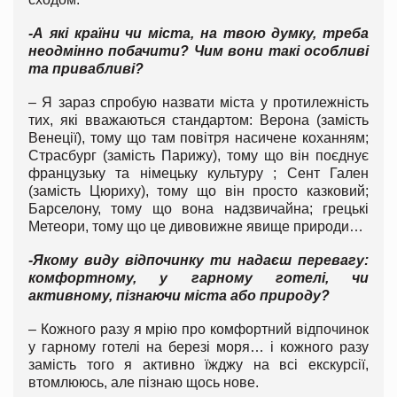
-А які країни чи міста, на твою думку, треба
неодмінно побачити? Чим вони такі особливі
та привабливі?
– Я зараз спробую назвати міста у протилежність
тих, які вважаються стандартом: Верона (замість
Венеції), тому що там повітря насичене коханням;
Страсбург (замість Парижу), тому що він поєднує
французьку та німецьку культуру ; Сент Гален
(замість Цюриху), тому що він просто казковий;
Барселону, тому що вона надзвичайна; грецькі
Метеори, тому що це дивовижне явище природи…
-Якому виду відпочинку ти надаєш перевагу:
комфортному, у гарному готелі, чи
активному, пізнаючи міста або природу?
– Кожного разу я мрію про комфортний відпочинок
у гарному готелі на березі моря… і кожного разу
замість того я активно їжджу на всі екскурсії,
втомлююсь, але пізнаю щось нове.