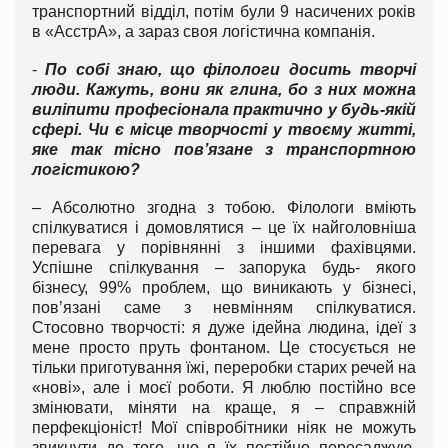
транспортний відділ, потім були 9 насичених років
в «АсстрА», а зараз своя логістична компанія.
-
По собі знаю, що філологи досить творчі
люди. Кажуть, вони як глина, бо з них можна
виліпити професіонала практично у будь-якій
сфері. Чи є місце творчості у твоєму житті,
яке так тісно пов’язане з транспортною
логістикою?
– Абсолютно згодна з тобою. Філологи вміють
спілкуватися і домовлятися – це їх найголовніша
перевага у порівнянні з іншими фахівцями.
Успішне спілкування – запорука будь- якого
бізнесу, 99% проблем, що виникають у бізнесі,
пов’язані саме з невмінням спілкуватися.
Стосовно творчості: я дуже ідейна людина, ідеї з
мене просто пруть фонтаном. Це стосується не
тільки приготування їжі, переробки старих речей на
«нові», але і моєї роботи. Я люблю постійно все
змінювати, міняти на краще, я – справжній
перфекціоніст! Мої співробітники ніяк не можуть
звикнути до того, що я їх постійно пересаджую,