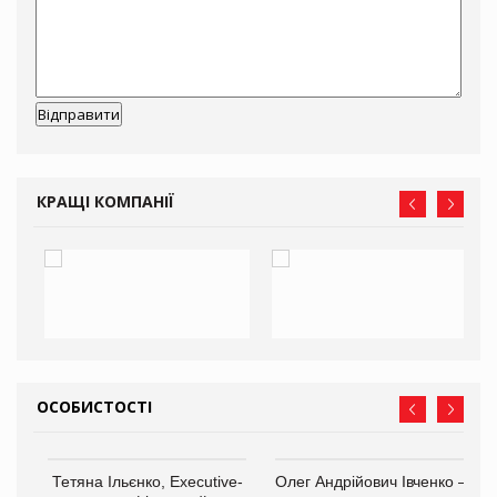
КРАЩІ КОМПАНІЇ
ОСОБИСТОСТІ
,
Тетяна Ільєнко, Executive-
Олег Андрійович Івченко —