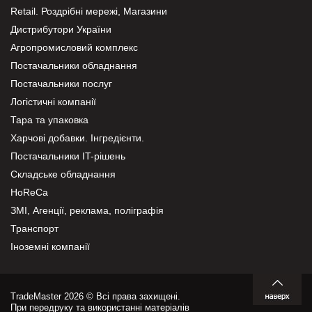
Retail. Роздрібні мережі, Магазини
Дистрибутори України
Агропромисловий комплекс
Постачальники обладнання
Постачальники послуг
Логістичні компанії
Тара та упаковка
Харчові добавки. Інгредієнти.
Постачальники IT-рішень
Складське обладнання
HoReCa
ЗМІ, Агенції, реклама, поліграфія
Транспорт
Іноземні компанії
TradeMaster 2026 © Всі права захищені.
При передруку та використанні матеріалів