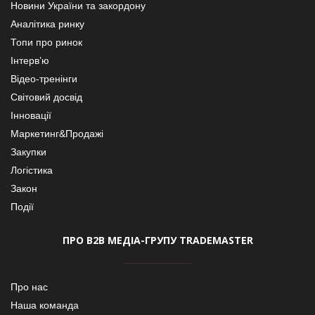
Новини України та закордону
Аналітика ринку
Топи про ринок
Інтерв’ю
Відео-тренінги
Світовий досвід
Інновації
Маркетинг&Продажі
Закупки
Логістика
Закон
Події
ПРО В2В МЕДІА-ГРУПУ TRADEMASTER
Про нас
Наша команда