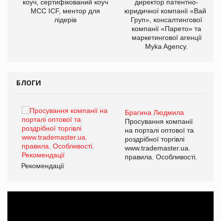
ОВ
коуч, сертифікований коуч
директор патентно-
МСС ICF, ментор для
юридичної компанії «Вайз
лідерів
Груп», консалтингової
компанії «Парето» та
маркетингової агенції
Myka Agency.
БЛОГИ
Брагина Людмила
ї
Просування компанії
а
на порталі оптової та
роздрібної торгівлі
www.trademaster.ua.
і.
правила. Особливості.
Рекомендації
Ре