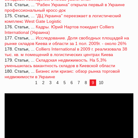
174. Статьи, ...
"Рабен Украина" открыла первый в Украине
профессиональный кросс-док
175. Статьи, ...
"ДЦ Украина" переезжает в логистический
комплекс West Gate Logistic
176. Статьи, ...
Кадры. Юрий Нартов покидает Colliers
International (Украина)
177. Статьи, ...
Исследование. Доля свободных площадей на
рынке складов Киева и области за 1 пол. 2009г. - около 26%
178. Статьи, ...
Colliers International в 2009 г. реализовала 38
тыс. кв. м помещений в логистических центрах Киева
179. Статьи, ...
Складская недвижимость. На 5,3%
уменьшилась вакантность складов в Киевской области
180. Статьи, ...
Бизнес или кризис: обзор рынка торговой
недвижимости в Украине
1
2
3
4
5
6
7
8
9
10