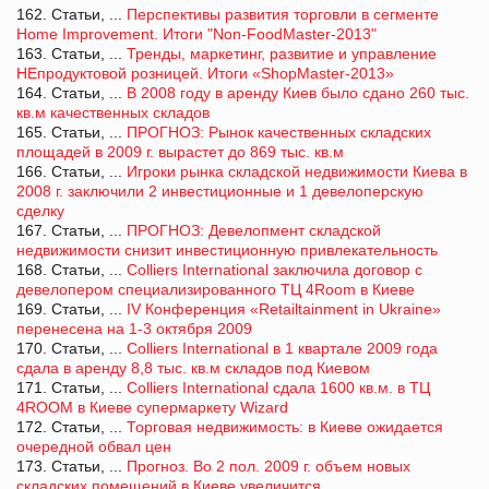
162. Статьи, ...
Перспективы развития торговли в сегменте
Home Improvement. Итоги "Non-FoodMaster-2013"
163. Статьи, ...
Тренды, маркетинг, развитие и управление
НЕпродуктовой розницей. Итоги «ShopMaster-2013»
164. Статьи, ...
В 2008 году в аренду Киев было сдано 260 тыс.
кв.м качественных складов
165. Статьи, ...
ПРОГНОЗ: Рынок качественных складских
площадей в 2009 г. вырастет до 869 тыс. кв.м
166. Статьи, ...
Игроки рынка складской недвижимости Киева в
2008 г. заключили 2 инвестиционные и 1 девелоперскую
сделку
167. Статьи, ...
ПРОГНОЗ: Девелопмент складской
недвижимости снизит инвестиционную привлекательность
168. Статьи, ...
Colliers International заключила договор c
девелопером специализированного ТЦ 4Room в Киеве
169. Статьи, ...
IV Конференция «Retailtainment in Ukraine»
перенесена на 1-3 октября 2009
170. Статьи, ...
Colliers International в 1 квартале 2009 года
сдала в аренду 8,8 тыс. кв.м складов под Киевом
171. Статьи, ...
Colliers International сдала 1600 кв.м. в ТЦ
4ROOM в Киеве супермаркету Wizard
172. Статьи, ...
Торговая недвижимость: в Киеве ожидается
очередной обвал цен
173. Статьи, ...
Прогноз. Во 2 пол. 2009 г. объем новых
складских помещений в Киеве увеличится