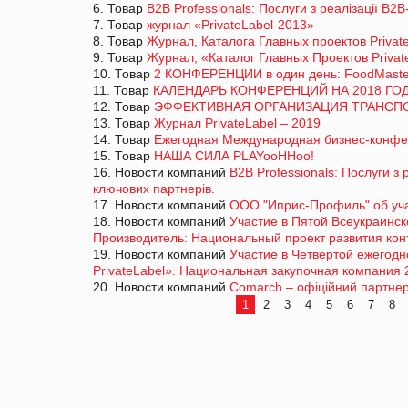
6. Товар
B2B Professionals: Послуги з реалізації В2
7. Товар
журнал «PrivateLabel-2013»
8. Товар
Журнал, Каталога Главных проектов Privat
9. Товар
Журнал, «Каталог Главных Проектов Privat
10. Товар
2 КОНФЕРЕНЦИИ в один день: FoodMaster
11. Товар
КАЛЕНДАРЬ КОНФЕРЕНЦИЙ НА 2018 ГОД
12. Товар
ЭФФЕКТИВНАЯ ОРГАНИЗАЦИЯ ТРАНСПОР
13. Товар
Журнал PrivateLabel – 2019
14. Товар
Ежегодная Международная бизнес-конфер
15. Товар
НАША СИЛА PLAYooHHoo!
16. Новости компаний
B2B Professionals: Послуги з
ключових партнерів.
17. Новости компаний
ООО "Иприс-Профиль" об учас
18. Новости компаний
Участие в Пятой Всеукраинск
Производитель: Национальный проект развития кон
19. Новости компаний
Участие в Четвертой ежегод
PrivateLabel». Национальная закупочная компания 
20. Новости компаний
Comarch – офіційний партнер
1
2
3
4
5
6
7
8