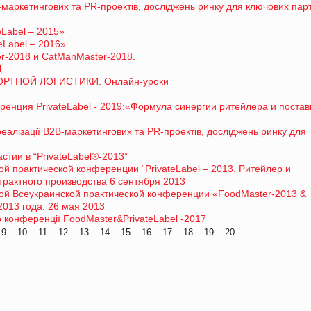
В-маркетингових та PR-проектів, досліджень ринку для ключових парт
eLabel – 2015»
eLabel – 2016»
-2018 и CatManMaster-2018.
.
ТНОЙ ЛОГИСТИКИ. Онлайн-уроки
енция PrivateLabel - 2019:«Формула синергии ритейлера и поста
 реалізації В2В-маркетингових та PR-проектів, досліджень ринку для
тии в “PrivateLabel®-2013”
ой практической конференции “PrivateLabel – 2013. Ритейлер и
трактного производства 6 сентября 2013
ной Всеукраинской практической конференции «FoodMaster-2013 &
2013 года. 26 мая 2013
 конференції FoodMaster&PrivateLabel -2017
9
10
11
12
13
14
15
16
17
18
19
20