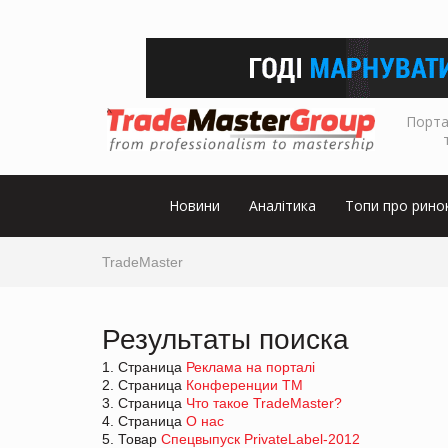
Порта
Новини
Аналітика
Топи про рино
TradeMaster
Результаты поиска
1. Страница
Реклама на порталі
2. Страница
Конференции ТМ
3. Страница
Что такое TradeMaster?
4. Страница
О нас
5. Товар
Спецвыпуск PrivateLabel-2012