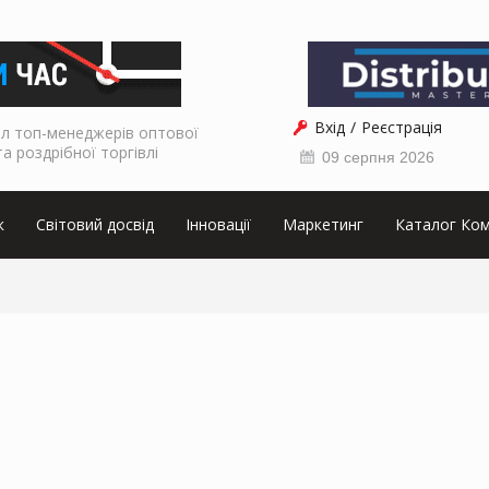
Вхід
Реєстрація
л топ-менеджерів оптової
та роздрібної торгівлі
09 серпня 2026
к
Світовий досвід
Інновації
Маркетинг
Каталог Ком