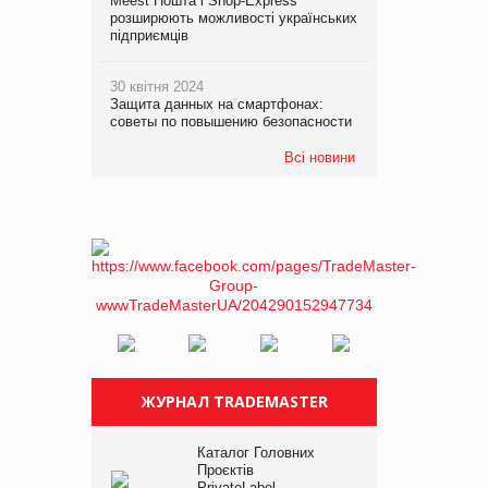
Meest Пошта і Shop-Express
розширюють можливості українських
підприємців
30 квітня 2024
Защита данных на смартфонах:
советы по повышению безопасности
Всі новини
ЖУРНАЛ TRADEMASTER
Каталог Головних
Проєктів
PrivateLabel –