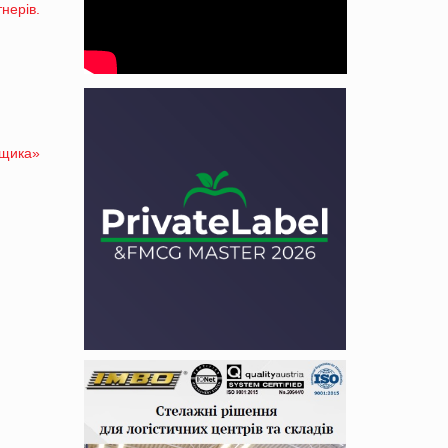
нерів.
вщика»