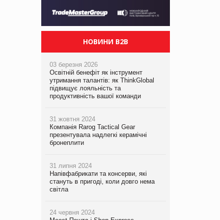
НОВИНИ B2B
03 березня 2026
Освітній бенефіт як інструмент
утримання талантів: як ThinkGlobal
підвищує лояльність та
продуктивність вашої команди
31 жовтня 2024
Компанія Rarog Tactical Gear
презентувала надлегкі керамічні
бронеплити
31 липня 2024
Напівфабрикати та консерви, які
стануть в пригоді, коли довго нема
світла
24 червня 2024