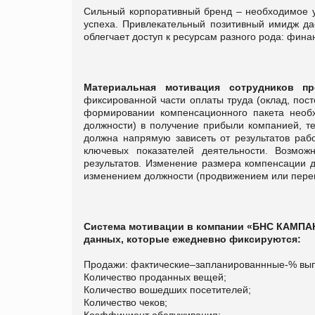
Сильный корпоративный бренд – необходимое у
успеха. Привлекательный позитивный имидж д
облегчает доступ к ресурсам разного рода: фин
Материальная мотивация сотрудников п
фиксированной части оплаты труда (оклад, пос
формировании компенсационного пакета необх
должности) в получение прибыли компанией, т
должна напрямую зависеть от результатов раб
ключевых показателей деятельности. Возможн
результатов. Изменение размера компенсации д
изменением должности (продвижением или пер
Система мотивации в компании «БНС КАМПАН
данных, которые ежедневно фиксируются:
Продажи: фактические–запланированнные-% вы
Количество проданных вещей;
Количество вошедших посетителей;
Количество чеков;
Коэффициент обслуживания;