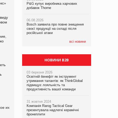
юкс»
P&G купує виробника харчових
P&G купує виробника харчових
добавок Thorne
добавок Thorne
05.08.2026
Смачне поповнення дитячого меню:
Ввиду
06.08.2026
06.08.2026
у VARUS з’явилися новинки від ТМ
овом
Bosch заявила про повне знищення
Bosch заявила про повне знищення
ТОКЕРИ
своєї продукції на складі після
своєї продукції на складі після
російської атаки
російської атаки
ние,
05.08.2026
ко
Сергій Лісунов про заморожені
всі новини
хлібобулочні вироби на
PrivateLabel&FMCG Master 2026
НОВИНИ B2B
еть
03 березня 2026
ь
Освітній бенефіт як інструмент
утримання талантів: як ThinkGlobal
підвищує лояльність та
продуктивність вашої команди
31 жовтня 2024
Компанія Rarog Tactical Gear
лое их
презентувала надлегкі керамічні
бронеплити