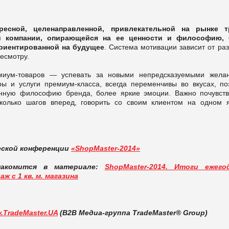
есной, целенаправленной, привлекательной на рынке т
ми компании, опирающейся на ее ценности и философию,
ориентированной на будущее
. Система мотивации зависит от ра
есмотру.
емиум-товаров — успевать за новыми непредсказуемыми жела
ы и услуги премиум-класса, всегда переменчивы во вкусах, по
нную философию бренда, более яркие эмоции. Важно почувств
сколько шагов вперед, говорить со своим клиентом на одном я
еской конференции
«ShopMaster-2014»
накомится в материале:
ShopMaster-2014. Итоги ежего
 с 1 кв. м. магазина
.TradeMaster.UA
(В2В Медиа-группа TradeMaster® Group)