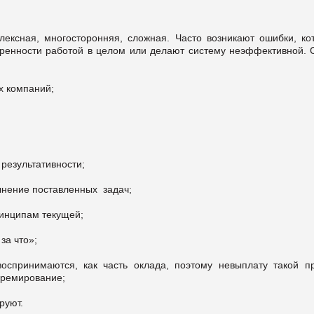
ексная, многосторонняя, сложная. Часто возникают ошибки, ко
оренности работой в целом или делают систему неэффективной. 
х компаний;
 результативности;
лнение поставленных задач;
ринципам текущей;
за что»;
оспринимаются, как часть оклада, поэтому невыплату такой п
премирование;
руют.