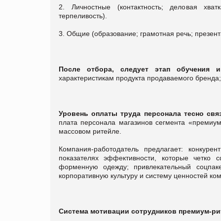
2. Личностные (контактность; деловая хват
терпеливость).
3. Общие (образование; грамотная речь; презен
После отбора, следует этап обучения и
характеристикам продукта продаваемого бренда;
Уровень оплаты труда персонала тесно свя
плата персонала магазинов сегмента «премиу
массовом ритейле.
Компания-работодатель предлагает: конкуре
показателях эффективности, которые четко с
форменную одежду; привлекательный соцпаке
корпоративную культуру и систему ценностей ко
Система мотивации сотрудников премиум-ри