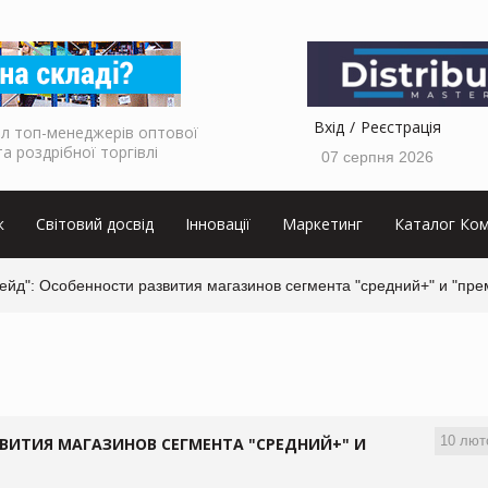
Вхід
Реєстрація
л топ-менеджерів оптової
та роздрібної торгівлі
07 серпня 2026
к
Світовий досвід
Інновації
Маркетинг
Каталог Ком
ейд": Особенности развития магазинов сегмента "средний+" и "пр
10 лют
ЗВИТИЯ МАГАЗИНОВ СЕГМЕНТА "СРЕДНИЙ+" И