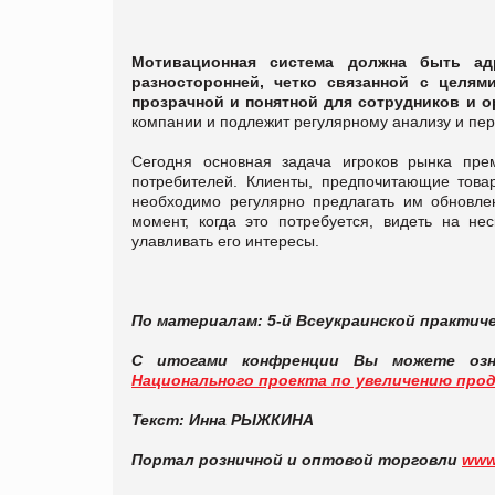
Мотивационная система должна быть адр
разносторонней, четко связанной с целя
прозрачной и понятной для сотрудников и 
компании и подлежит регулярному анализу и пер
Сегодня основная задача игроков рынка пр
потребителей. Клиенты, предпочитающие товар
необходимо регулярно предлагать им обновле
момент, когда это потребуется, видеть на не
улавливать его интересы.
По материалам:
5-й Всеукраинской практич
С итогами конфренции Вы можете оз
Национального проекта по увеличению продаж
Текст: Инна РЫЖКИНА
Портал розничной и оптовой торговли
www