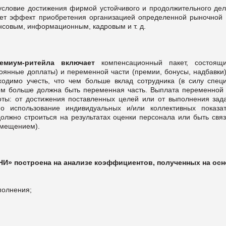
словие достижения фирмой устойчивого и продолжительного дел
ает эффект приобретения организацией определенной рыночной 
ансовым, информационным, кадровым и т. д.
ремиум-ритейла включает
компенсационный пакет, состоящ
тоянные доплаты) и переменной части (премии, бонусы, надбавки)
одимо учесть, что чем больше вклад сотрудника (в силу спец
ем больше должна быть переменная часть. Выплата переменной 
оты: от достижения поставленных целей или от выполнения зад
о использование индивидуальных и/или коллективных показат
олжно строиться на результатах оценки персонала или быть связ
емещением).
И» построена на анализе коэффициентов, полученных на осн
полнения;