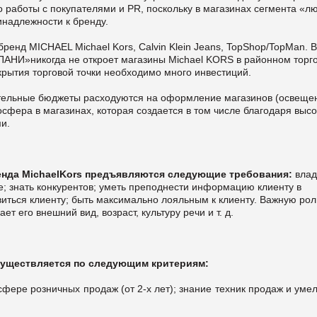
 работы с покупателями и PR, поскольку в магазинах сегмента «л
надлежности к бренду.
нд MICHAEL Michael Kors, Calvin Klein Jeans, TopShop/TopMan. 
АНИ»никогда не откроет магазины Michael KORS в районном торг
ткрытия торговой точки необходимо много инвестиций.
чительные бюджеты расходуются на оформление магазинов (освеще
сфера в магазинах, которая создается в том числе благодаря высо
и.
енда
Michael
Kors
предъявляются следующие требования:
влад
 знать конкурентов; уметь преподнести информацию клиенту в
иться клиенту; быть максимально лояльным к клиенту. Важную рол
т его внешний вид, возраст, культуру речи и т. д.
уществляется по следующим критериям:
фере розничных продаж (от 2-х лет); знание техник продаж и уме