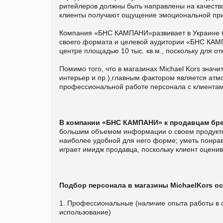
ритейлеров должны быть направлены на качество
клиенты получают ощущение эмоциональной при
Компания «БНС КАМПАНИ»развивает в Украине бре
своего формата и целевой аудитории «БНС КАМП
центре площадью 10 тыс. кв.м., поскольку для о
Помимо того, что в магазинах Michael Kors зна
интерьер и пр.),главным фактором является атмо
профессиональной работе персонала с клиентам
В компании «БНС КАМПАНИ» к продавцам бр
большим объемом информации о своем продукте;
наиболее удобной для него форме; уметь понрав
играет имидж продавца, поскольку клиент оценивае
Подбор персонала в магазины
Michael
Kors
ос
1. Профессиональные (наличие опыта работы в с
использование)