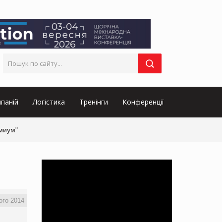
паній
Логістика
Тренінги
Конференції
емиум"
ого 2014