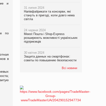
ние и
31 липня 2024
Напівфабрикати та консерви, які
стануть в пригоді, коли довго нема
світла
24 червня 2024
ие по
Meest Пошта і Shop-Express
розширюють можливості українських
підприємців
30 квітня 2024
отная
Защита данных на смартфонах:
ков в
советы по повышению безопасности
Всі новини
чевых
оста;
витую