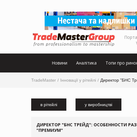
Порта
Новини
Аналітика
Топи про рино
TradeMaster
Інновації у рітейлі
Директор "БНС Тр
в рітейлі
у виробництві
ДИРЕКТОР "БНС ТРЕЙД": ОСОБЕННОСТИ РА
"ПРЕМИУМ"