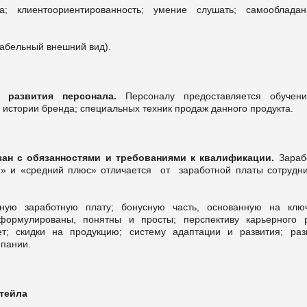
ка; клиентоориентированность; умение слушать; самооблада
табельный внешний вид).
 развития персонала.
Персоналу предоставляется обучен
 истории бренда; специальных техник продаж данного продукта.
зан с обязанностями и требованиями к квалификации.
Зараб
м» и «средний плюс» отличается от заработной платы сотрудни
нтную заработную плату; бонусную часть, основанную на клю
формулированы, понятны и просты; перспективу карьерного р
т; скидки на продукцию; систему адаптации и развития; раз
мпании.
тейла