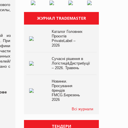
ового
силы,
ЖУРНАЛ TRADEMASTER
Каталог Головних
ий из
Проєктів
. При
PrivateLabel –
2026
ифики
части
анных
Сучасні рішення в
елей/
Логістиці&Дистрибуції
ано с
– 2026. Травень
Новинки.
Просування
брендів
ове
FMCG.Березень
2026
Всі журнали
ТЕНДЕРИ