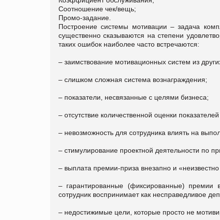
Соотношение чек/вещь;
Промо-задание.
Построение системы мотивации – задача компл
существенно сказываются на степени удовлетв
таких ошибок наиболее часто встречаются:
– заимствование мотивационных систем из други
– слишком сложная система вознаграждения;
– показатели, несвязанные с целями бизнеса;
– отсутствие количественной оценки показателей
– невозможность для сотрудника влиять на выпо
– стимулирование проектной деятельности по п
– выплата премии-приза внезапно и «неизвестно 
– гарантированные (фиксированные) премии в
сотрудник воспринимает как несправедливое де
– недостижимые цели, которые просто не мотиви