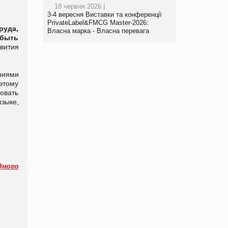
18 червня 2026 |
3-4 вересня Виставки та конференції
PrivateLabel&FMCG Master-2026:
руда,
Власна марка - Власна перевага
 быть
звития
ниями
этому
овать
зыке,
дного