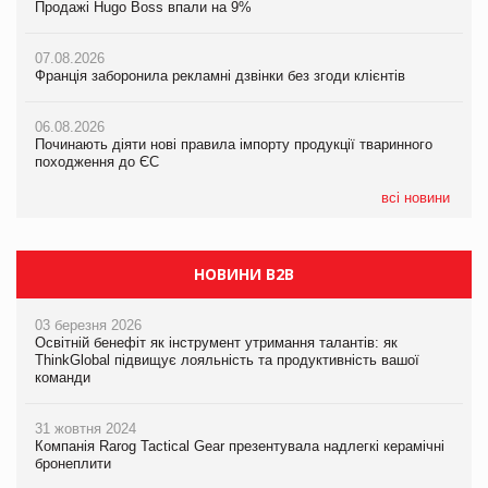
Продажі Hugo Boss впали на 9%
05.08.2026
Мережа супермаркетів VARUS купує мережу магазинів
06.08.2026
формату convenience store КОЛО: об’єднана компанія
07.08.2026
Починають діяти нові правила імпорту продукції тваринного
налічуватиме 374 магазини
Франція заборонила рекламні дзвінки без згоди клієнтів
походження до ЄС
05.08.2026
06.08.2026
06.08.2026
Російська атака 5 серпня стала одним із наймасштабніших
Починають діяти нові правила імпорту продукції тваринного
Аргентина повертається з продуктами птахівництва на
ударів по українському бізнесу за час повномасштабної війни
походження до ЄС
європейський ринок
05.08.2026
всі новини
Смачне поповнення дитячого меню: у VARUS з’явилися
новинки від ТМ ТОКЕРИ
НОВИНИ B2B
03 березня 2026
Освітній бенефіт як інструмент утримання талантів: як
ThinkGlobal підвищує лояльність та продуктивність вашої
команди
31 жовтня 2024
Компанія Rarog Tactical Gear презентувала надлегкі керамічні
бронеплити