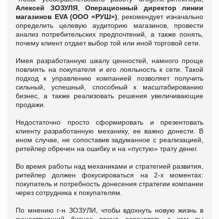
Алексей ЗОЗУЛЯ
,
Операционный директор линии
магазинов EVA (ООО «РУШ»)
, рекомендует изначально
определить целевую аудиторию магазинов, провести
анализ потребительских предпочтений, а также понять,
почему клиент отдает выбор той или иной торговой сети.
Имея разработанную шкалу ценностей, намного проще
повлиять на покупателя и его лояльность к сети. Такой
подход к управлению компанией позволяет получить
сильный, успешный, способный к масштабированию
бизнес, а также реализовать решения увеличивающие
продажи.
Недостаточно просто сформировать и презентовать
клиенту разработанную механику, ее важно донести. В
ином случае, не сопоставив задуманное с реализацией,
ритейлер обречен на ошибку и на «пустую» трату денег.
Во время работы над механиками и стратегией развития,
ритейлер должен фокусироваться на 2-х моментах:
покупатель и потребность донесения стратегии компании
через сотрудника к покупателям.
По мнению г-н ЗОЗУЛИ, чтобы вдохнуть новую жизнь в
существующий бизнес важно осознавать с кем вы