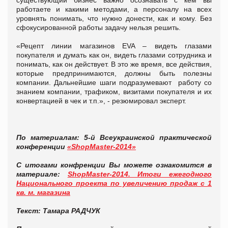
работаете и какими методами, а персоналу на всех
уровнять понимать, что нужно донести, как и кому. Без
сфокусированной работы задачу нельзя решить.
«Рецепт линии магазинов ЕVA – видеть глазами
покупателя и думать как он, видеть глазами сотрудника и
понимать, как он действует. В это же время, все действия,
которые предпринимаются, должны быть полезны
компании. Дальнейшие шаги подразумевают работу со
знанием компании, трафиком, визитами покупателя и их
конвертацией в чек и т.п.», - резюмировал эксперт.
По материалам:
5-й Всеукраинской практической
конференции
«ShopMaster-2014»
С итогами конфренции Вы можете ознакомится в
материале:
ShopMaster-2014. Итоги ежегодного
Национального проекта по увеличению продаж с 1
кв. м. магазина
Текст: Тамара РАДЧУК