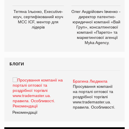
,
Тетяна Ільєнко, Executive-
Олег Андрійович Івченко —
ОВ
коуч, сертифікований коуч
директор патентно-
МСС ICF, ментор для
юридичної компанії «Вайз
лідерів
Груп», консалтингової
компанії «Парето» та
маркетингової агенції
Myka Agency.
БЛОГИ
Брагина Людмила
ї
Просування компанії
а
на порталі оптової та
роздрібної торгівлі
www.trademaster.ua.
і.
правила. Особливості.
Рекомендації
Ре