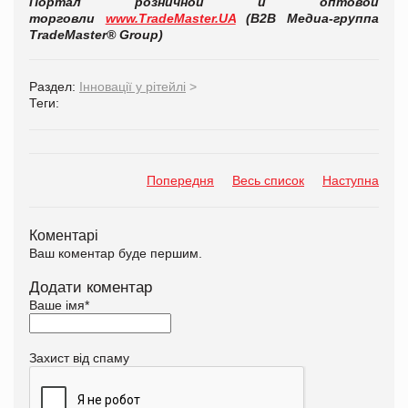
Портал розничной и оптовой
торговли
www.TradeMaster.UA
(В2В Медиа-группа
TradeMaster® Group)
Раздел:
Інновації у рітейлі
>
Теги:
Попередня
Весь список
Наступна
Коментарі
Ваш коментар буде першим.
Додати коментар
Ваше імя
*
Захист від спаму