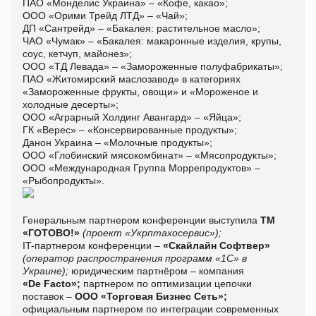
ПАО «Монделис Украина» – «Кофе, какао»;
ООО «Орими Трейд ЛТД» – «Чай»;
ДП «Сантрейд» – «Бакалея: растительное масло»;
ЧАО «Чумак» – «Бакалея: макаронные изделия, крупы,
соус, кетчуп, майонез»;
ООО «ТД Левада» – «Замороженные полуфабрикаты»;
ПАО «Житомирский маслозавод» в категориях
«Замороженные фрукты, овощи» и «Мороженое и
холодные десерты»;
ООО «Аграрный Холдинг Авангард» – «Яйца»;
ГК «Верес» – «Консервированные продукты»;
Данон Украина – «Молочные продукты»;
ООО «Глобинский мясокомбинат» – «Мясопродукты»;
ООО «Международная Группа Моррепродуктов» –
«Рыбопродукты».
Генеральным партнером конференции выступила
ТМ
«ГОТОВО!»
(проект «Укрптахосервис»);
IT-партнером конференции –
«Скайлайн Софтвер
»
(оператор распространения программ «1С» в
Украине);
юридическим партнёром – компания
«De Facto»;
партнером по оптимизации цепочки
поставок –
ООО «Торговая Бизнес Сеть»;
официальным партнером по интеграции современных