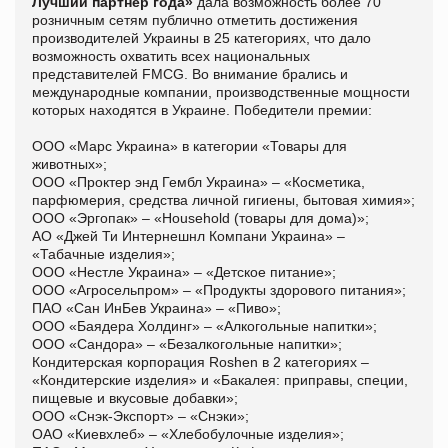
Лучший партнер года»
дала возможность более 70
розничным сетям публично отметить достижения
производителей Украины в 25 категориях, что дало
возможность охватить всех национальных
представителей FMCG. Во внимание брались и
международные компании, производственные мощности
которых находятся в Украине. Победители премии:
ООО «Марс Украина» в категории «Товары для
животных»;
ООО «Проктер энд Гембл Украина» – «Косметика,
парфюмерия, средства личной гигиены, бытовая химия»;
ООО «Эргопак» – «Household (товары для дома)»;
АО «Джей Ти Интернешнл Компани Украина» –
«Табачные изделия»;
ООО «Нестле Украина» – «Детское питание»;
ООО «Агросельпром» – «Продукты здорового питания»;
ПАО «Сан ИнБев Украина» – «Пиво»;
ООО «Баядера Холдинг» – «Алкогольные напитки»;
ООО «Сандора» – «Безалкогольные напитки»;
Кондитерская корпорация Roshen в 2 категориях –
«Кондитерские изделия» и «Бакалея: приправы, специи,
пищевые и вкусовые добавки»;
ООО «Снэк-Экспорт» – «Снэки»;
ОАО «Киевхлеб» – «Хлебобулочные изделия»;