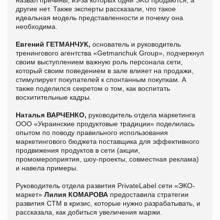
назвал причины, из-за которых одни SKU продаются, а
другие нет. Также эксперты рассказали, что такое
идеальная модель представленности и почему она
необходима.
Евгений ГЕТМАНЧУК,
основатель и руководитель
тренингового агентства «Getmanchuk Group», подчеркнул
своим выступлением важную роль персонала сети,
который своим поведением в зале влияет на продажи,
стимулирует покупателей к спонтанным покупкам. А
также поделился секретом о том, как воспитать
восхитительные кадры.
Наталья ВАРЧЕНКО,
руководитель отдела маркетинга
ООО «Украинские продуктовые традиции» поделилась
опытом по поводу правильного использования
маркетингового бюджета поставщика для эффективного
продвижения продуктов в сети (акции,
промомероприятия, шоу-проекты, совместная реклама)
и навела примеры.
Руководитель отдела развития PrivateLabel сети «ЭКО-
маркет»
Лилия КОМАРОВА
предоставила стратегии
развития CТМ в кризис, которые нужно разрабатывать, и
рассказала, как добиться увеличения маржи.