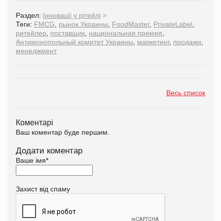
Раздел:
Інновації у рітейлі
>
Теги:
FMCG
,
рынок Украины
,
FoodMaster
,
PrivateLabel
,
ритейлер
,
поставщик
,
национальная премия
,
Антимонопольный комитет Украины
,
маркетинг
,
продажи
,
менеджмент
Весь список
Коментарі
Ваш коментар буде першим.
Додати коментар
Ваше імя
*
Захист від спаму