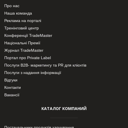
Про нас
Наша команда
Реклама на порталі
Тренінговий центр
Конференції TradeMaster
Національні Премії
Журнал TradeMaster
Портал про Private Label
Послуги В2В- маркетингу та PR для клієнтів
Послуги з надання інформації
Відгуки
Контакти
Вакансії
КАТАЛОГ КОМПАНИЙ
Постачальники продуктів харчування