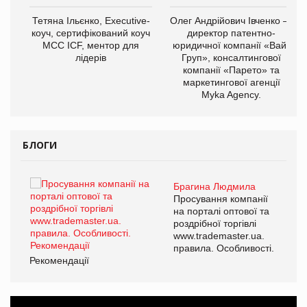
,
Тетяна Ільєнко, Executive-
Олег Андрійович Івченко —
ОВ
коуч, сертифікований коуч
директор патентно-
МСС ICF, ментор для
юридичної компанії «Вайз
лідерів
Груп», консалтингової
компанії «Парето» та
маркетингової агенції
Myka Agency.
БЛОГИ
Брагина Людмила
ї
Просування компанії
а
на порталі оптової та
роздрібної торгівлі
www.trademaster.ua.
і.
правила. Особливості.
Рекомендації
Ре