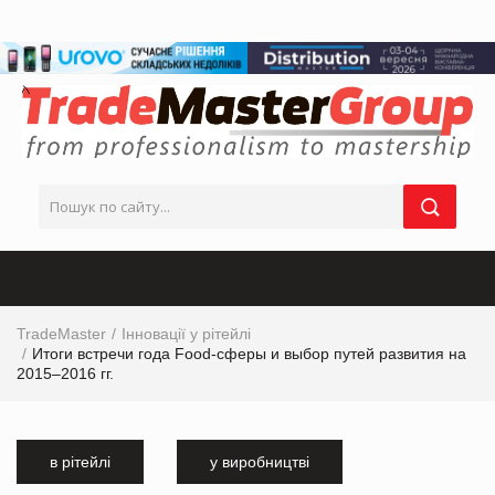
TradeMaster
Інновації у рітейлі
Итоги встречи года Food-сферы и выбор путей развития на
2015–2016 гг.
в рітейлі
у виробництві