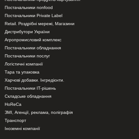
Постачальники nonfood
Постачальники Private Label
Retail. Роздрібні мережі, Магазини
Дистрибутори України
Агропромисловий комплекс
Постачальники обладнання
Постачальники послуг
Логістичні компанії
Тара та упаковка
Харчові добавки. Інгредієнти.
Постачальники IT-рішень
Складське обладнання
HoReCa
ЗМІ, Агенції, реклама, поліграфія
Транспорт
Іноземні компанії