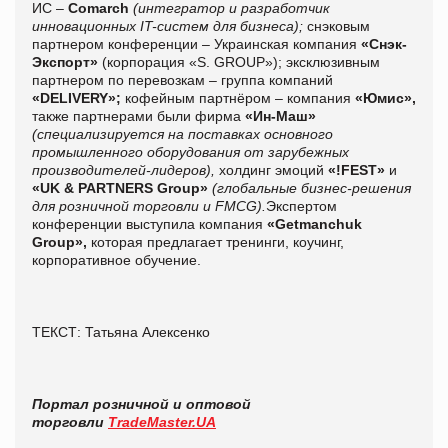
ИС –
Comarch
(интегратор и разработчик
инновационных IT-систем для бизнеса);
снэковым
партнером конференции – Украинская компания
«Снэк-
Экспорт»
(корпорация «S. GROUP»); эксклюзивным
партнером по перевозкам – группа компаний
«DELIVERY»;
кофейным партнёром – компания
«Юмис»,
также партнерами были фирма
«Ин-Маш»
(специализируется на поставках основного
промышленного оборудования от зарубежных
производителей-лидеров),
холдинг эмоций
«!FEST»
и
«UK & PARTNERS Group»
(глобальные бизнес-решения
для розничной торговли и FMCG).
Экспертом
конференции выступила компания
«Getmanchuk
Group»,
которая предлагает тренинги, коучинг,
корпоративное обучение.
ТЕКСТ: Татьяна Алексенко
Портал розничной и оптовой
торговли
TradeMaster.UA