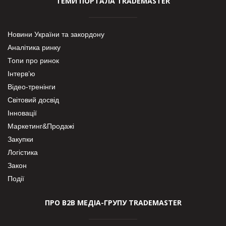
ТЕМИ ПОРТАЛА TRADEMASTER
Новини України та закордону
Аналітика ринку
Топи про ринок
Інтерв’ю
Відео-тренінги
Світовий досвід
Інновації
Маркетинг&Продажі
Закупки
Логістика
Закон
Події
ПРО В2В МЕДІА-ГРУПУ TRADEMASTER