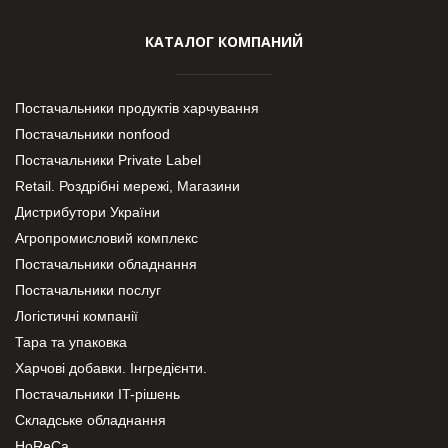
КАТАЛОГ КОМПАНИЙ
Постачальники продуктів харчування
Постачальники nonfood
Постачальники Private Label
Retail. Роздрібні мережі, Магазини
Дистрибутори України
Агропромисловий комплекс
Постачальники обладнання
Постачальники послуг
Логістичні компанії
Тара та упаковка
Харчові добавки. Інгредієнти.
Постачальники IT-рішень
Складське обладнання
HoReCa