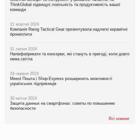
ThinkGlobal підвищує лояльність та продуктивність вашої
команди
31 жовтня 2024
Компанія Rarog Tactical Gear презентувала надлегкі керамічні
бронеплити
31 липня 2024
Напівфабрикати та консерви, які стануть в пригоді, коли довго
нема світла
24 червня 2024
Meest Пошта і Shop-Express розширюють можливості
українських підприємців
30 квітня 2024
Защита данных на смартфонах: советы по повышению
безопасности
Всі новини