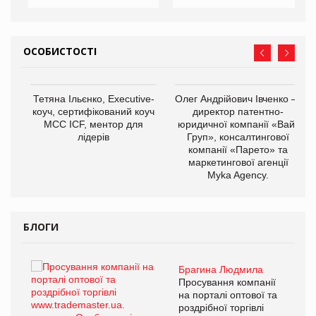
ОСОБИСТОСТІ
,
Тетяна Ільєнко, Executive-
Олег Андрійович Івченко —
ОВ
коуч, сертифікований коуч
директор патентно-
МСС ICF, ментор для
юридичної компанії «Вайз
лідерів
Груп», консалтингової
компанії «Парето» та
маркетингової агенції
Myka Agency.
БЛОГИ
Брагина Людмила
ї
Просування компанії
а
на порталі оптової та
роздрібної торгівлі