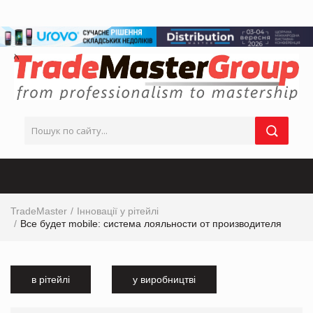
TradeMaster
Інновації у рітейлі
Все будет mobile: система лояльности от производителя
в рітейлі
у виробництві