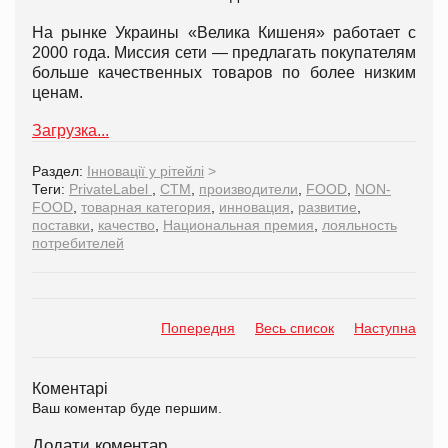
На рынке Украины «Велика Кишеня» работает с
2000 года. Миссия сети — предлагать покупателям
больше качественных товаров по более низким
ценам.
Загрузка...
Раздел:
Інновації у рітейлі
>
Теги:
PrivateLabel
,
СТМ
,
производители
,
FOOD
,
NON-
FOOD
,
товарная категория
,
инновация
,
развитие
,
поставки
,
качество
,
Национальная премия
,
лояльность
потребителей
Попередня
Весь список
Наступна
Коментарі
Ваш коментар буде першим.
Додати коментар