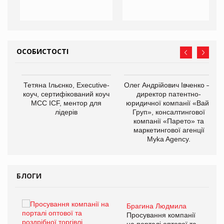
ОСОБИСТОСТІ
,
Тетяна Ільєнко, Executive-
Олег Андрійович Івченко —
ОВ
коуч, сертифікований коуч
директор патентно-
МСС ICF, ментор для
юридичної компанії «Вайз
лідерів
Груп», консалтингової
компанії «Парето» та
маркетингової агенції
Myka Agency.
БЛОГИ
Брагина Людмила
ї
Просування компанії
а
на порталі оптової та