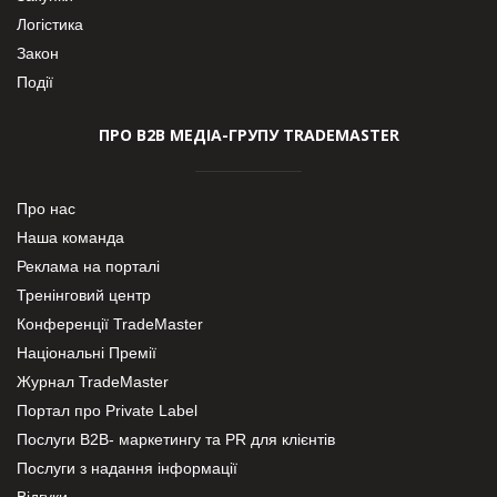
Логістика
Закон
Події
ПРО В2В МЕДІА-ГРУПУ TRADEMASTER
Про нас
Наша команда
Реклама на порталі
Тренінговий центр
Конференції TradeMaster
Національні Премії
Журнал TradeMaster
Портал про Private Label
Послуги В2В- маркетингу та PR для клієнтів
Послуги з надання інформації
Відгуки