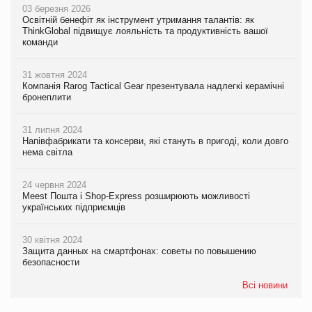
03 березня 2026
Освітній бенефіт як інструмент утримання талантів: як
ThinkGlobal підвищує лояльність та продуктивність вашої
команди
31 жовтня 2024
Компанія Rarog Tactical Gear презентувала надлегкі керамічні
бронеплити
31 липня 2024
Напівфабрикати та консерви, які стануть в пригоді, коли довго
нема світла
24 червня 2024
Meest Пошта і Shop-Express розширюють можливості
українських підприємців
30 квітня 2024
Защита данных на смартфонах: советы по повышению
безопасности
Всі новини