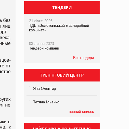
ТЕНДЕРИ
ь без
21 січня 2026
ТДВ «Золотоніський маслоробний
я лиц
комбінат»
арт –
века,
енные
03 липня 2023
Тендери компанії
Всі тендери
вцов-
ге от
ыстро
ТРЕНІНГОВИЙ ЦЕНТР
Яна Олентир
ругих
Тетяна Ільєнко
ея не
повний список
ики в
ми, к
НАЙБЛИЖЧА КОНФЕРЕНЦІЯ