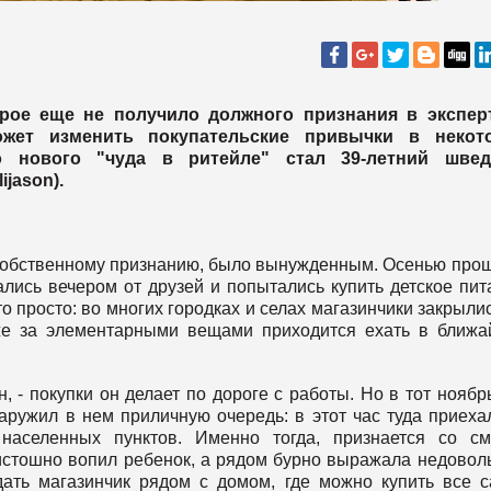
рое еще не получило должного признания в экспер
ожет изменить покупательские привычки в некот
о нового "чуда в ритейле" стал 39-летний швед
jason).
 собственному признанию, было вынужденным. Осенью про
лись вечером от друзей и попытались купить детское пит
то просто: во многих городках и селах магазинчики закрылис
аже за элементарными вещами приходится ехать в ближ
, - покупки он делает по дороге с работы. Но в тот ноябр
аружил в нем приличную очередь: в этот час туда приеха
населенных пунктов. Именно тогда, признается со с
 истошно вопил ребенок, а рядом бурно выражала недовол
ать магазинчик рядом с домом, где можно купить все 