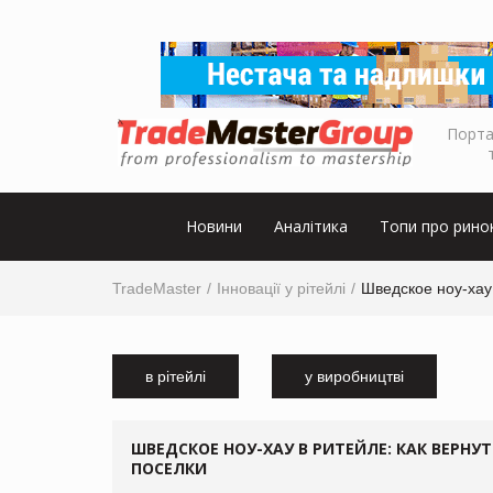
Порта
Новини
Аналітика
Топи про рино
TradeMaster
Інновації у рітейлі
Шведское ноу-хау 
в рітейлі
у виробництві
ШВЕДСКОЕ НОУ-ХАУ В РИТЕЙЛЕ: КАК ВЕРНУ
ПОСЕЛКИ