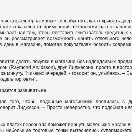
 искать альтернативные способы того, как открывать двер
н уже отказался от применения технологии распознавани
умывает над тем, чтобы поставить считыватель кредитных к
же он рассматривает возможность нанять отдельного чело
 в день в магазине, помогая покупателям освоить соврем
авится делать покупки в магазине без надоедливых прода
сон (Raymond Arvidsson), друг Лиджесона, просто в востор
за минуту. "Никаких очередей, - говорит он, улыбаясь. – Б
одель торговли".
арается развивать ее.
ля того, чтобы подобные магазинчики появились в д
говорит Лиджесон. – Просто невероятно, что подобная ид
ных платах персонала поможет вернуть маленькие магазинч
ы небольшие торговые точки вытеснялись супермаркета