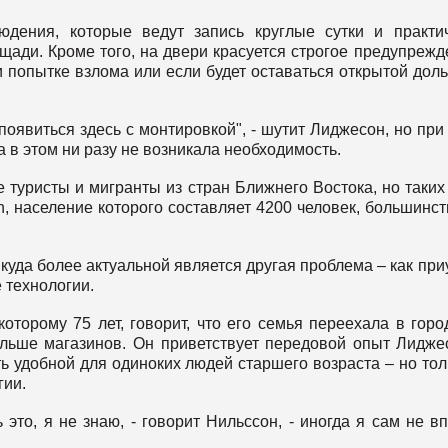
дения, которые ведут запись круглые сутки и практи
ади. Кроме того, на двери красуется строгое предупрежд
и попытке взлома или если будет оставаться открытой дол
появиться здесь с монтировкой", - шутит Лиджесон, но при
а в этом ни разу не возникала необходимость.
 туристы и мигранты из стран Ближнего Востока, но таких
, население которого составляет 4200 человек, большинст
 куда более актуальной является другая проблема – как при
 технологии.
которому 75 лет, говорит, что его семья переехала в горо
ольше магазинов. Он приветствует передовой опыт Лидже
ть удобной для одиноких людей старшего возраста – но тол
гии.
то, я не знаю, - говорит Нильссон, - иногда я сам не в