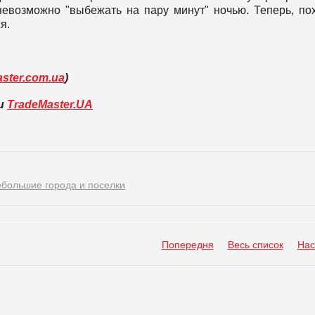
невозможно "выбежать на пару минут" ночью. Теперь, по
я.
ster.com.ua
)
ли
TradeMaster.UA
ебольшие города и поселки
Попередня
Весь список
Нас