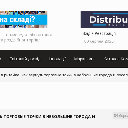
Вхід
Реєстрація
л топ-менеджерів оптової
та роздрібної торгівлі
08 серпня 2026
к
Світовий досвід
Інновації
Маркетинг
Каталог Ком
в ритейле: как вернуть торговые точки в небольшие города и посел
04 бере
ТЬ ТОРГОВЫЕ ТОЧКИ В НЕБОЛЬШИЕ ГОРОДА И