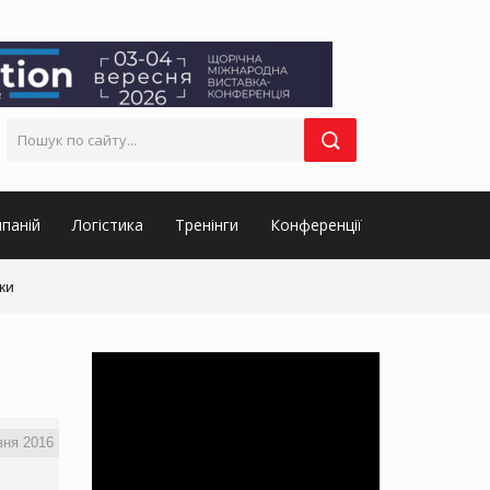
паній
Логістика
Тренінги
Конференції
ки
зня 2016