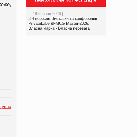
хоже,
18 червня 2026 |
3-4 вересня Виставки та конференції
PrivateLabel&FMCG Master-2026:
Власна марка - Власна перевага
тупна