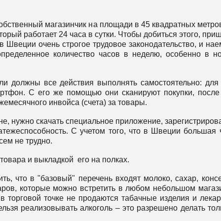
собственный магазинчик на площади в 45 квадратных метров
орый работает 24 часа в сутки. Чтобы добиться этого, при
: в Швеции очень строгое трудовое законодательство, и на
определенное количество часов в неделю, особенно в н
ли должны все действия выполнять самостоятельно: для 
артфон. С его же помощью они сканируют покупки, после
емесячного инвойса (счета) за товары.
ине, нужно скачать специальное приложение, зарегистриров
атежеспособность. С учетом того, что в Швеции большая 
сем не трудно.
овара и выкладкой его на полках.
ть, что в "базовый" перечень входят молоко, сахар, конс
варов, которые можно встретить в любом небольшом магаз
в торговой точке не продаются табачные изделия и лекар
ельзя реализовывать алкоголь – это разрешено делать тол