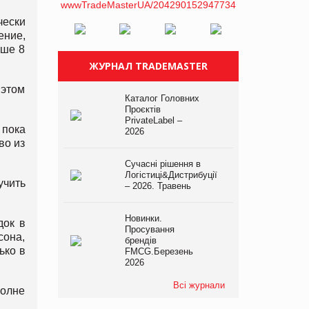
чески
ение,
ьше 8
ЖУРНАЛ TRADEMASTER
 этом
Каталог Головних
Проєктів
PrivateLabel –
 пока
2026
во из
Сучасні рішення в
Логістиці&Дистрибуції
учить
– 2026. Травень
Новинки.
док в
Просування
сона,
брендів
ько в
FMCG.Березень
2026
Всі журнали
полне