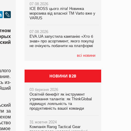
07.08.2026
ICE BOSS цього літа! Новинка
06.08.2026
07.08.2026
морозива від власної ТМ Varto вже у
Смачна новинка для хвостатих: у
Франція заборонила рекламні дзвінки
VARUS
VARUS з’явилися паучі Varto Paw
без згоди клієнтів
expert від власної ТМ Varto!
тном
07.08.2026
орых
EVA.UA запустила кампанію «Хто б
05.08.2026
знав» про асортимент, якого покупці
Мережа супермаркетів VARUS купує
ский
не очікують побачити на платформі
мережу магазинів формату
convenience store КОЛО: об’єднана
компанія налічуватиме 374 магазини
всі новини
шлого
НОВИНИ B2B
ание.
ь из-
айший
03 березня 2026
Освітній бенефіт як інструмент
утримання талантів: як ThinkGlobal
підвищує лояльність та
ьский
продуктивність вашої команди
ли за
мехом
31 жовтня 2024
ьство
Компанія Rarog Tactical Gear
самое