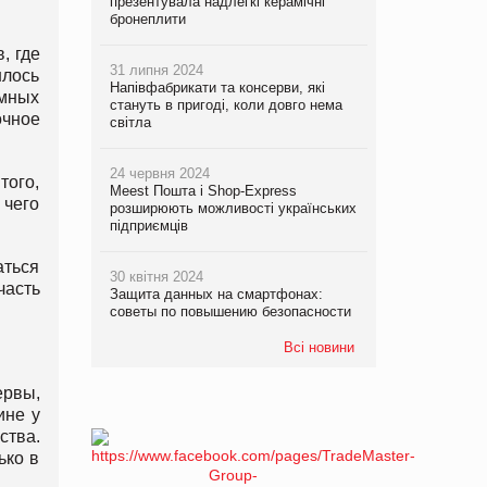
презентувала надлегкі керамічні
бронеплити
, где
31 липня 2024
шлось
Напівфабрикати та консерви, які
емных
стануть в пригоді, коли довго нема
очное
світла
24 червня 2024
того,
Meest Пошта і Shop-Express
 чего
розширюють можливості українських
підприємців
аться
30 квітня 2024
часть
Защита данных на смартфонах:
советы по повышению безопасности
Всі новини
ервы,
ине у
ства.
ько в