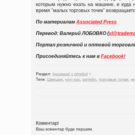
которым нужно ехать на машине, и куда 
время "малых торговых точек" возвращаетс
По материалам
Associated Press
Перевод: Валерий ЛОБОВКО (
vl@tradema
Портал розничной и оптовой торгов
Присоединяйтесь к нам в
Facebook!
Раздел:
Інновації у рітейлі
>
Теги:
Швеция
,
ноу-хау
,
ритейл
,
торговые точки
,
н
Коментарі
Ваш коментар буде першим.