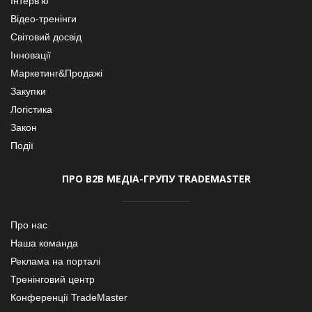
Інтерв’ю
Відео-тренінги
Світовий досвід
Інновації
Маркетинг&Продажі
Закупки
Логістика
Закон
Події
ПРО В2В МЕДІА-ГРУПУ TRADEMASTER
Про нас
Наша команда
Реклама на порталі
Тренінговий центр
Конференції TradeMaster