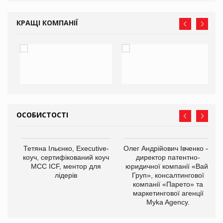
КРАЩІ КОМПАНІЇ
ОСОБИСТОСТІ
,
Тетяна Ільєнко, Executive-
Олег Андрійович Івченко —
ОВ
коуч, сертифікований коуч
директор патентно-
МСС ICF, ментор для
юридичної компанії «Вайз
лідерів
Груп», консалтингової
компанії «Парето» та
маркетингової агенції
Myka Agency.