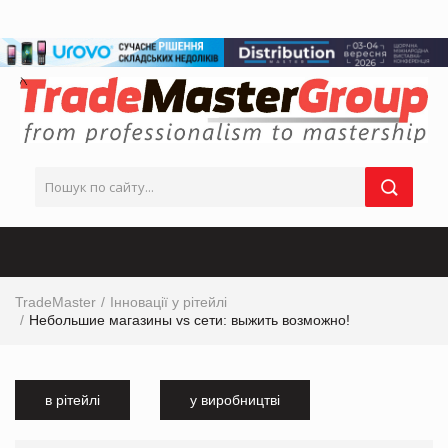
TradeMaster
Інновації у рітейлі
Небольшие магазины vs сети: выжить возможно!
в рітейлі
у виробництві