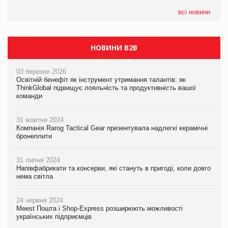
формату convenience store КОЛО: об’єднана компанія
налічуватиме 374 магазини
всі новини
НОВИНИ B2B
03 березня 2026
Освітній бенефіт як інструмент утримання талантів: як
ThinkGlobal підвищує лояльність та продуктивність вашої
команди
31 жовтня 2024
Компанія Rarog Tactical Gear презентувала надлегкі керамічні
бронеплити
31 липня 2024
Напівфабрикати та консерви, які стануть в пригоді, коли довго
нема світла
24 червня 2024
Meest Пошта і Shop-Express розширюють можливості
українських підприємців