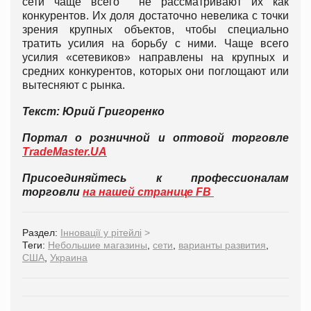
сети чаще всего не рассматривают их как
конкурентов. Их доля достаточно невелика с точки
зрения крупных объектов, чтобы специально
тратить усилия на борьбу с ними. Чаще всего
усилия «сетевиков» направлены на крупных и
средних конкурентов, которых они поглощают или
вытесняют с рынка.
Текст: Юрий Григоренко
Портал о розничной и оптовой торговле
TradeMaster.UA
Присоединяйтесь к профессионалам
торговли
на нашей странице FB
Раздел:
Інновації у рітейлі
>
Теги:
Небольшие магазины
,
сети
,
варианты развития
,
США
,
Украина