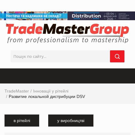
TradeMaster
Інновації у рітейлі
Развитие локальной дистрибуции DSV
в рітейлі
у виробництві