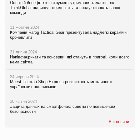
Освітній бенефіт як інструмент утримання талантів: як
ThinkGlobal підвищує лояльність та продуктивність вашої
команди
31 жовтня 2024
Компанія Rarog Tactical Gear презентувала надлегкі керамічні
бронеплити
31 липня 2024
Напівфабрикати та консерви, які стануть в пригоді, коли довго
нема світла
24 червня 2024
Meest Пошта і Shop-Express розширюють можливості
українських підприємців
30 квітня 2024
Защита данных на смартфонах: советы по повышению
безопасности
Всі новини