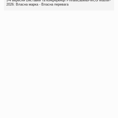
3-4 вересня Виставки та конференції PrivateLabel&FMCG Master-
2026: Власна марка - Власна перевага