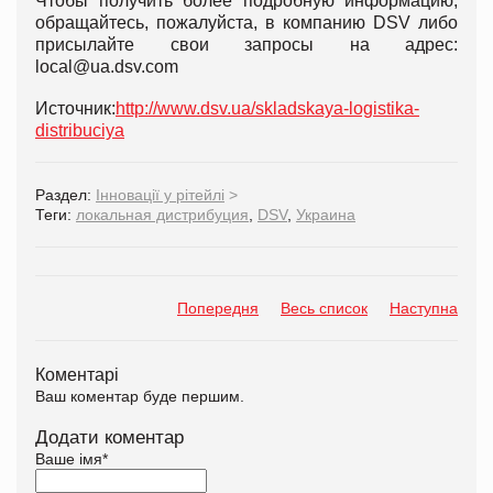
Чтобы получить более подробную информацию,
обращайтесь, пожалуйста, в компанию DSV либо
присылайте свои запросы на адрес:
local@ua.dsv.com
Источник:
http://www.dsv.ua/skladskaya-logistika-
distribuciya
Раздел:
Інновації у рітейлі
>
Теги:
локальная дистрибуция
,
DSV
,
Украина
Попередня
Весь список
Наступна
Коментарі
Ваш коментар буде першим.
Додати коментар
Ваше імя
*