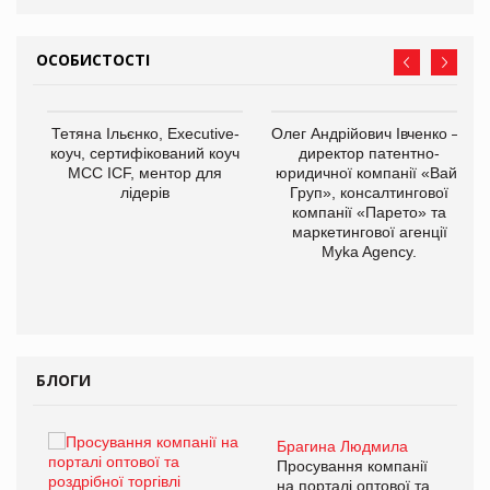
ОСОБИСТОСТІ
,
Тетяна Ільєнко, Executive-
Олег Андрійович Івченко —
ОВ
коуч, сертифікований коуч
директор патентно-
МСС ICF, ментор для
юридичної компанії «Вайз
лідерів
Груп», консалтингової
компанії «Парето» та
маркетингової агенції
Myka Agency.
БЛОГИ
Брагина Людмила
Просування компанії
на порталі оптової та