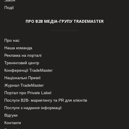
Події
ПРО В2В МЕДІА-ГРУПУ TRADEMASTER
Про нас
Наша команда
Реклама на порталі
Тренінговий центр
Конференції TradeMaster
Національні Премії
Журнал TradeMaster
Портал про Private Label
Послуги В2В- маркетингу та PR для клієнтів
Послуги з надання інформації
Відгуки
Контакти