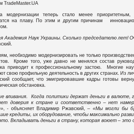
м TradeMaster.UA
са модернизации теперь стало менее приоритетным, 
жатся на плаву. По этим и другим причинам инноваци
том.
ая Академия Наук Украины. Сколько председателю лет! О
ский.
иям, необходимо модернизировать не только производств
стов. Кроме того, уже давно не менялся состав руково
тика приводит к профессиональному застою. Многие на
т свою профильную деятельность в других странах. Из ли
кий сообщает, что эмигрировавшие кадры готовы верну
ическая обстановка.
е вливания. Когда политики держат деньги в валюте, 
нет доверия к стране и соответственно – нет намер
е»
, - объясняет Владимир Ржавский, –
«Мы могли бы б
ьшие кредиты, их оборудование, чтобы максимально разв
 это. Вкладывать деньги в страну, которая воюет – это 