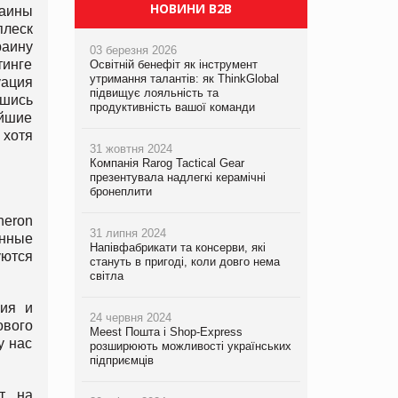
PrivateLabel&FMCG Master 2026
НОВИНИ B2B
раины
плеск
раину
03 березня 2026
тинге
Освітній бенефіт як інструмент
утримання талантів: як ThinkGlobal
уация
підвищує лояльність та
вшись
продуктивність вашої команди
айшие
 хотя
31 жовтня 2024
Компанія Rarog Tactical Gear
презентувала надлегкі керамічні
бронеплити
neron
31 липня 2024
енные
Напівфабрикати та консерви, які
уются
стануть в пригоді, коли довго нема
світла
ния и
24 червня 2024
ового
Meest Пошта і Shop-Express
у нас
розширюють можливості українських
підприємців
ют на