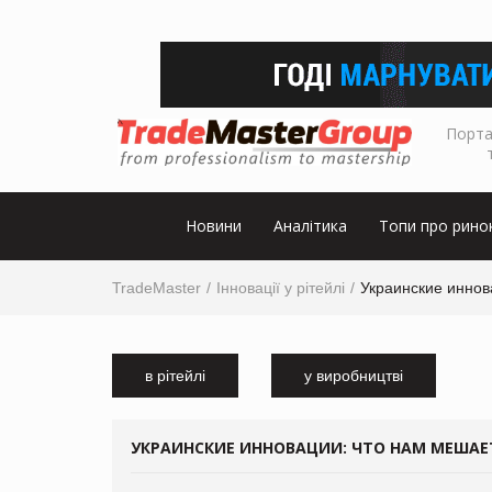
Порта
Новини
Аналітика
Топи про рино
TradeMaster
Інновації у рітейлі
Украинские иннов
в рітейлі
у виробництві
УКРАИНСКИЕ ИННОВАЦИИ: ЧТО НАМ МЕШАЕ