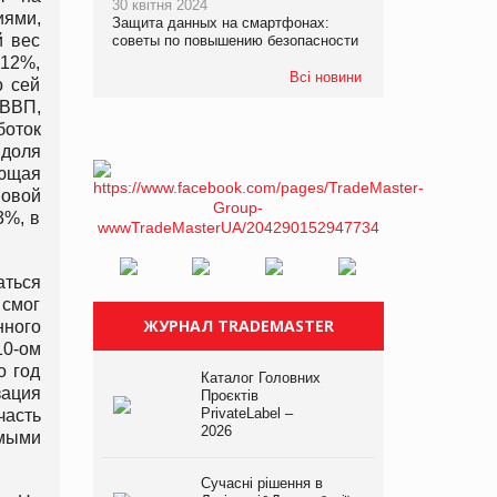
30 квітня 2024
иями,
Защита данных на смартфонах:
й вес
советы по повышению безопасности
 12%,
Всі новини
о сей
ВВП,
боток
 доля
ающая
новой
3%, в
аться
 смог
ЖУРНАЛ TRADEMASTER
ного
10-ом
о год
Каталог Головних
зация
Проєктів
PrivateLabel –
часть
2026
амыми
Сучасні рішення в