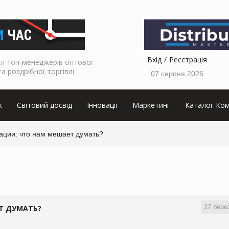
Вхід
Реєстрація
л топ-менеджерів оптової
та роздрібної торгівлі
07 серпня 2026
к
Світовий досвід
Інновації
Маркетинг
Каталог Ком
ации: что нам мешает думать?
27 бере
Т ДУМАТЬ?