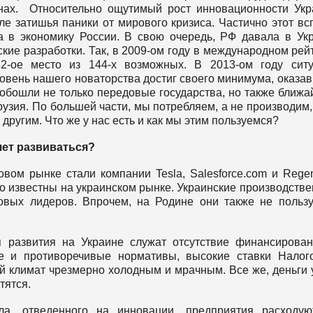
лнах. Относительно ощутимый рост инновационности Ук
ле затишья паники от мирового кризиса. Частично этот вс
 в экономику России. В свою очередь, РФ давала в Ук
ские разработки. Так, в 2009-ом году в международном рей
2-ое место из 144-х возможных. В 2013-ом году сит
овень нашего новаторства достиг своего минимума, оказа
 обошли не только передовые государства, но также ближ
Грузия. По большей части, мы потребляем, а не производим,
другим. Что же у нас есть и как мы этим пользуемся?
чет развиваться?
вом рынке стали компании Tesla, Salesforce.com и Rege
о известны на украинском рынке. Украинские производств
ых лидеров. Впрочем, на Родине они также не польз
 развития на Украине служат отсутствие финансирова
ие и противоречивые нормативы, высокие ставки Налог
й климат чрезмерно холодным и мрачным. Все же, деньги 
тятся.
ла, отведенного на инновации, предприятия расходу