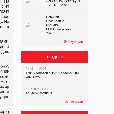
и. На
Логістиці&Дистрибуції
– 2026. Травень
 счет
тряет
льшое
Новинки.
Просування
у. Их
брендів
тся в
FMCG.Березень
2026
ями.
Всі журнали
ия. В
ндия,
ТЕНДЕРИ
ержку
21 січня 2026
лении
ТДВ «Золотоніський маслоробний
соки,
комбінат»
умать
димир
03 липня 2023
ьного
Тендери компанії
мущие
Всі тендери
ворит