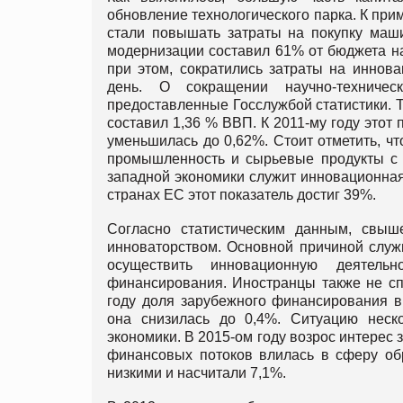
обновление технологического парка. К при
стали повышать затраты на покупку маши
модернизации составил 61% от бюджета на 
при этом, сократились затраты на иннова
день. О сокращении научно-техничес
предоставленные Госслужбой статистики. Т
составил 1,36 % ВВП. К 2011-му году этот 
уменьшилась до 0,62%. Стоит отметить, 
промышленность и сырьевые продукты с н
западной экономики служит инновационная
странах ЕС этот показатель достиг 39%.
Согласно статистическим данным, свыш
инноваторством. Основной причиной служ
осуществить инновационную деятель
финансирования. Иностранцы также не сп
году доля зарубежного финансирования в
она снизилась до 0,4%. Ситуацию неск
экономики. В 2015-ом году возрос интерес
финансовых потоков влилась в сферу обр
низкими и насчитали 7,1%.