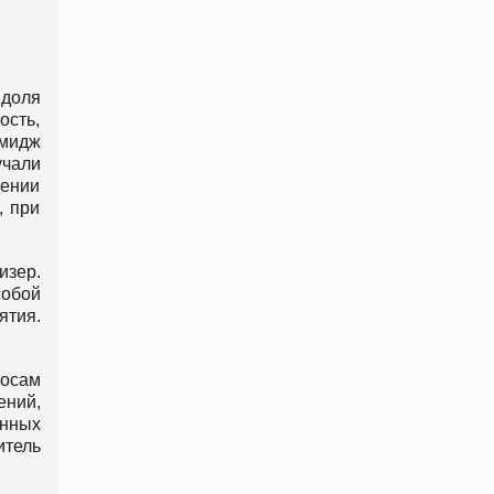
доля
ость,
имидж
чали
жении
, при
изер.
обой
ятия.
росам
ений,
ённых
итель