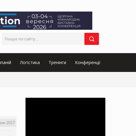
паній
Логістика
Тренінги
Конференції
зня 2017