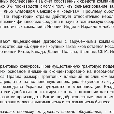
чных исследований за счет собственных средств компани
ко 3% производств смогли получить финансирование за
в, либо благодаря банковским кредитам. Проблему обос
я. На территории страны действует относительно небо
ывающих финансовые средства в научно-техническую сфер
аналогичных компаний в Японии, Индии и Израиле колебле
вают лицензионные договоры с зарубежными компани
их отношений, одним из крупных заказчиков остается Росс
е вошли Китай, Канада, Дания, Польша, Вьетнам, США, И
грантовых конкурсов. Преимущественную грантовую подд
 Их основное внимание сконцентрировано на возобнов
са. Правда, размеры грантовых вливаний не слишком вы
зацию, а не на полноценную инновацию. Но уместно ли д
производства Украины нуждаются в модернизации. Вла
тели Донбасса» констатирует, что на протяжении длител
развитии производств. Банки, недобросовестные власть и
енно занимались «выжиманием» и «отжиманием» бизнеса.
изацию, поэтому ее уровень сложно обсуждать»,
- го