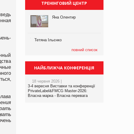
ТРЕНІНГОВИЙ ЦЕНТР
ведь
Яна Олентир
онная
чень-
Тетяна Ільєнко
повний список
енный
дства
учные
НАЙБЛИЖЧА КОНФЕРЕНЦІЯ
чного
ться,
18 червня 2026 |
3-4 вересня Виставки та конференції
PrivateLabel&FMCG Master-2026:
Власна марка - Власна перевага
глава
ения
рать
ивать
очень