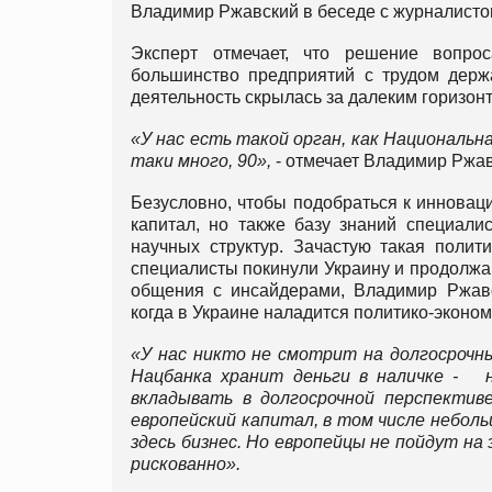
Владимир Ржавский в беседе с журналисто
Эксперт отмечает, что решение вопро
большинство предприятий с трудом дер
деятельность скрылась за далеким горизон
«У нас есть такой орган, как Национальн
таки много, 90»,
- отмечает Владимир Ржав
Безусловно, чтобы подобраться к инновац
капитал, но также базу знаний специали
научных структур. Зачастую такая поли
специалисты покинули Украину и продолжаю
общения с инсайдерами, Владимир Ржавс
когда в Украине наладится политико-эконом
«У нас никто не смотрит на долгосрочны
Нацбанка хранит деньги в наличке - 
вкладывать в долгосрочной перспектив
европейский капитал, в том числе небол
здесь бизнес. Но европейцы не пойдут на
рискованно».