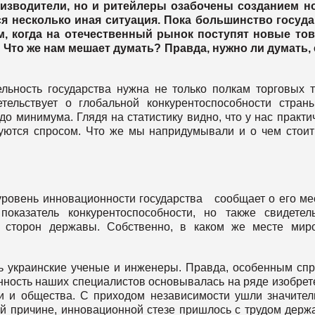
оизводители, но и ритейлеры озабочены созданием н
ся несколько иная ситуация. Пока большинство госуд
м, когда на отечественный рынок поступят новые тов
Что же нам мешает думать? Правда, нужно ли думать,
льность государства нужна не только полкам торговых т
тельствует о глобальной конкурентоспособности стран
до минимума. Глядя на статистику видно, что у нас практи
ьзуются спросом. Что же мы напридумывали и о чем стои
уровень инновационности государства сообщает о его ме
оказатель конкурентоспособности, но также свидетел
х сторон державы. Собственно, в каком же месте мир
ь украинские ученые и инженеры. Правда, особенным сп
нность наших специалистов основывалась на ряде изобрет
и и общества. С приходом независимости ушли значите
ой причине, инновационной стезе пришлось с трудом держ