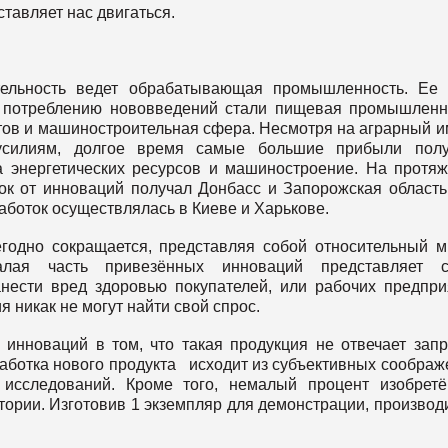
ставляет нас двигаться.
тельность ведет обрабатывающая промышленность. Ее 
 потреблению нововведений стали пищевая промышленн
тов и машиностроительная сфера. Несмотря на аграрный 
м усилиям, долгое время самые большие прибыли полу
а энергетических ресурсов и машиностроение. На протя
ок от инноваций получал Донбасс и Запорожская область
аботок осуществлялась в Киеве и Харькове.
годно сокращается, представляя собой относительный м
алая часть привезённых инноваций представляет с
нести вред здоровью покупателей, или рабочих предпри
я никак не могут найти свой спрос.
 инноваций в том, что такая продукция не отвечает зап
аботка нового продукта исходит из субъективных соображ
 исследований. Кроме того, немалый процент изобрет
тории. Изготовив 1 экземпляр для демонстрации, производ