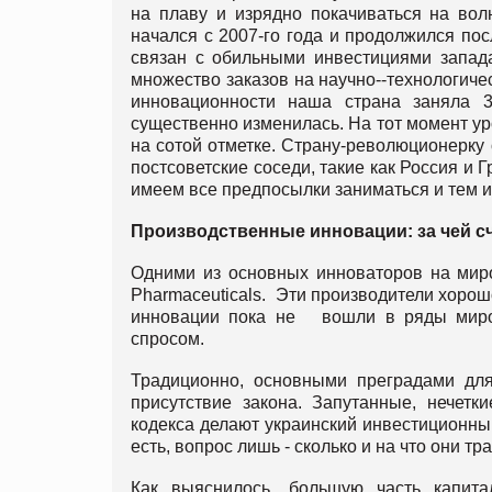
на плаву и изрядно покачиваться на во
начался с 2007-го года и продолжился пос
связан с обильными инвестициями запада
множество заказов на научно--технологиче
инновационности наша страна заняла 3
существенно изменилась. На тот момент ур
на сотой отметке. Страну-революционерку
постсоветские соседи, такие как Россия и 
имеем все предпосылки заниматься и тем и 
Производственные инновации: за чей с
Одними из основных инноваторов на миро
Pharmaceuticals. Эти производители хорош
инновации пока не вошли в ряды миров
спросом.
Традиционно, основными преградами для
присутствие закона. Запутанные, нечетк
кодекса делают украинский инвестиционны
есть, вопрос лишь - сколько и на что они тра
Как выяснилось, большую часть капита