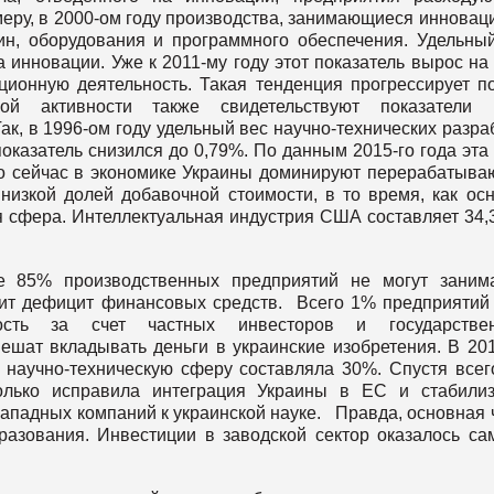
меру, в 2000-ом году производства, занимающиеся инновац
н, оборудования и программного обеспечения. Удельны
инновации. Уже к 2011-му году этот показатель вырос на
ционную деятельность. Такая тенденция прогрессирует п
кой активности также свидетельствуют показатели 
ак, в 1996-ом году удельный вес научно-технических разра
показатель снизился до 0,79%. По данным 2015-го года эта
что сейчас в экономике Украины доминируют перерабатыв
изкой долей добавочной стоимости, в то время, как ос
 сфера. Интеллектуальная индустрия США составляет 34,
е 85% производственных предприятий не могут заним
ит дефицит финансовых средств. Всего 1% предприятий
ность за счет частных инвесторов и государствен
ешат вкладывать деньги в украинские изобретения. В 20
 научно-техническую сферу составляла 30%. Спустя всег
олько исправила интеграция Украины в ЕС и стабили
 западных компаний к украинской науке. Правда, основная 
азования. Инвестиции в заводской сектор оказалось с