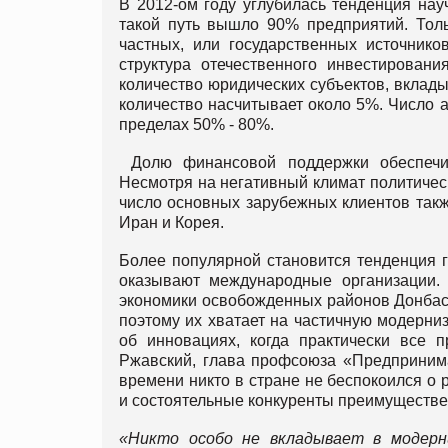
В 2012-ом году углубилась тенденция нау
такой путь вышло 90% предприятий. Толь
частных, или государственных источнико
структура отечественного инвестировани
количество юридических субъектов, вклад
количество насчитывает около 5%. Число 
пределах 50% - 80%.
Долю финансовой поддержки обеспечи
Несмотря на негативный климат политическ
число основных зарубежных клиентов такж
Иран и Корея.
Более популярной становится тенденция 
оказывают международные организации.
экономики освобожденных районов Донбас
поэтому их хватает на частичную модерни
об инновациях, когда практически все 
Ржавский, глава профсоюза «Предпринима
времени никто в стране не беспокоился о 
и состоятельные конкуренты преимуществ
«Никто особо не вкладывает в модерн