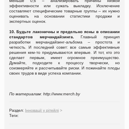
меньше 0,6 – анализировать причины низкой
эффективности или сужать выкладку. Исключение
составляют специфические товарные группы – их нужно
оценивать на основании статистики продажи и
экспертных оценок.
10. Будьте лаконичны и предельно ясны в описании
стандартов мерчандайзинга.
Главный принцип
разработки мерчандайзинг-альбома – простота и
четкость. И последний совет: все самые эффективные
решения кем-то придумываются впервые. И тот, кто это
сделает первым, имеет огромное преимущество.
Думайте, подходите к процессу творчески, но
соизмеряйте и рассчитывайте риски. И пожинайте плоды
своих трудов в виде успеха компании.
По материалам: http://www.merch.by
Раздел:
Інновації у рітейлі
>
Теги: