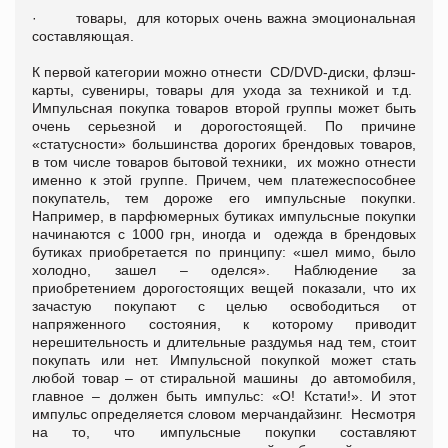
·
товары,
для которых очень важна эмоциональная
составляющая.
К первой категории можно отнести
CD/DVD-диски, флэш-
карты, сувениры, товары для ухода за техникой и т.д.
Импульсная покупка товаров второй группы может быть
очень серьезной и дорогостоящей. По причине
«статусности» большинства дорогих брендовых товаров,
в том числе товаров бытовой техники, их можно отнести
именно к этой группе. Причем, чем платежеспособнее
покупатель, тем дороже его импульсные покупки.
Например, в парфюмерных бутиках импульсные покупки
начинаются с 1000 грн, иногда и
одежда в брендовых
бутиках приобретается по принципу: «шел мимо, было
холодно, зашел – оделся». Наблюдение за
приобретением дорогостоящих вещей показали, что их
зачастую покупают с целью освободиться от
напряженного состояния, к которому приводит
нерешительность и длительные раздумья над тем, стоит
покупать или нет. Импульсной покупкой может стать
любой товар – от стиральной машины до автомобиля,
главное – должен быть импульс: «О! Кстати!». И этот
импульс определяется словом мерчандайзинг.
Несмотря
на то, что импульсные покупки составляют