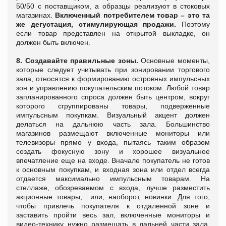
50/50 с поставщиком, а образцы реализуют в стоковых
магазинах.
Включенный потребителем товар – это та
же дегустация, стимулирующая продажи.
Поэтому
если товар представлен на открытой выкладке, он
должен быть включен.
8. Создавайте правильные зоны.
Основные моменты,
которые следует учитывать при зонировании торгового
зала, относятся к формированию островных импульсных
зон и управлению покупательским потоком. Любой товар
запланированного спроса должен быть центром, вокруг
которого сгруппированы товары, подверженные
импульсным покупкам. Визуальный акцент должен
делаться на дальнюю часть зала. Большинство
магазинов размещают включенные мониторы или
телевизоры прямо у входа, пытаясь таким образом
создать фокусную зону и хорошее визуальное
впечатление еще на входе. Вначале покупатель не готов
к основным покупкам, и входная зона или отдел всегда
отдается максимально импульсным товарам. На
стеллаже, обозреваемом с входа, лучше разместить
акционные товары,
или, наоборот, новинки. Для того,
чтобы привлечь покупателя к отдаленной зоне и
заставить пройти весь зал, включенные мониторы и
видео-технику нужно размещать в дальней части зала.