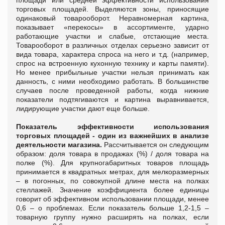
торговых площадей. Выделяются зоны, приносящие
одинаковый товарооборот. Неравномерная картина,
показывает «перекосы» в ассортименте, ударно
работающие участки и слабые, отстающие места.
Товарооборот в различных отделах серьезно зависит от
вида товара, характера спроса на него и т.д. (например,
спрос на встроенную кухонную технику и карты памяти).
Но менее прибыльные участки нельзя принимать как
данность, с ними необходимо работать. В большинстве
случаев после проведенной работы, когда нижние
показатели подтягиваются и картина выравнивается,
лидирующие участки дают еще больше.
Показатель эффективности использования
торговых площадей - один из важнейших в анализе
деятельности магазина.
Рассчитывается он следующим
образом: доля товара в продажах (%) / доля товара на
полке (%). Для крупногабаритных товаров площадь
принимается в квадратных метрах, для мелкоразмерных
– в погонных, по совокупной длине места на полках
стеллажей. Значение коэффициента более единицы
говорит об эффективном использовании площади, менее
0,6 – о проблемах. Если показатель больше 1,2-1,5 –
товарную группу нужно расширять на полках, если