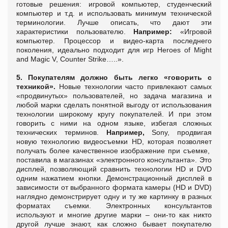
готовые решения: игровой компьютер, студенческий
компьютер и т.д. и использовать минимум технической
терминологии. Лучше описать, что дают эти
характеристики пользователю.
Например:
«Игровой
компьютер. Процессор и видео-карта последнего
поколения, идеально подходит для игр Heroes of Might
and Magic V, Counter Strike…..».
5. Покупателям должно быть легко «говорить с
техникой».
Новые технологии часто привлекают самых
«продвинутых» пользователей, но задача магазина и
любой марки сделать понятной выгоду от использования
технологии широкому кругу покупателей. И при этом
говорить с ними на одном языке, избегая сложных
технических терминов.
Например,
Sony, продвигая
новую технологию видеосъемки HD, которая позволяет
получать более качественное изображение при съемке,
поставила в магазинах «электронного консультанта». Это
дисплей, позволяющий сравнить технологии HD и DVD
одним нажатием кнопки. Демонстрационный дисплей в
зависимости от выбранного формата камеры (HD и DVD)
наглядно демонстрирует одну и ту же картинку в разных
форматах съемки. Электронных консультантов
используют и многие другие марки – они-то как никто
другой лучше знают, как сложно бывает покупателю