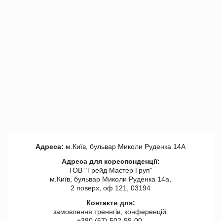
Адреса:
м.Київ, бульвар Миколи Руденка 14А
Адреса для кореспонденції:
ТОВ "Tрейд Мастер Груп"
м.Київ, бульвар Миколи Руденка 14а,
2 поверх, оф 121, 03194
Контакти для:
замовлення треннгів, конференцій:
+380 (67) 502-99-00,