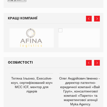
КРАЩІ КОМПАНІЇ
ОСОБИСТОСТІ
,
Тетяна Ільєнко, Executive-
Олег Андрійович Івченко —
ОВ
коуч, сертифікований коуч
директор патентно-
МСС ICF, ментор для
юридичної компанії «Вайз
лідерів
Груп», консалтингової
компанії «Парето» та
маркетингової агенції
Myka Agency.