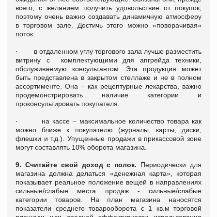
всего, с желанием получить удовольствие от покупок,
поэтому очень важно создавать динамичную атмосферу
в торговом зале. Достичь этого можно «поворачивая»
поток.
·
в отдаленном углу торгового зала лучше разместить
витрину с
комплектующими для апгрейда техники,
обслуживаемую консультантом. Эта продукция может
быть представлена в закрытом стеллаже и не в полном
ассортименте. Она – как рецептурные лекарства, важно
продемонстрировать наличие категории и
проконсультировать покупателя.
·
на кассе – максимальное количество товара как
можно ближе к покупателю (журналы, карты, диски,
флешки и т.д.). Упущенные продажи в прикассовой зоне
могут составлять 10% оборота магазина.
9. Считайте свой доход с полок.
Периодически для
магазина должна делаться «денежная карта», которая
показывает реальное положение вещей в направлениях
сильные/слабые места продаж - сильные/слабые
категории товаров. На план магазина наносятся
показатели среднего товарооборота с 1 кв.м торговой
площади или средней эффективности использования