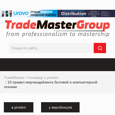
TradeMaster
Інновації у рітейлі
10 правил мерчандайзинга бытовой и компьютерной
техники
в рітейлі
у виробництві