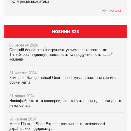
після російської атаки
після російської атаки
05.08.2026
Сергій Лісунов про заморожені хлібобулочні вироби на
всі новини
PrivateLabel&FMCG Master 2026
НОВИНИ B2B
03 березня 2026
Освітній бенефіт як інструмент утримання талантів: як
ThinkGlobal підвищує лояльність та продуктивність вашої
команди
31 жовтня 2024
Компанія Rarog Tactical Gear презентувала надлегкі керамічні
бронеплити
31 липня 2024
Напівфабрикати та консерви, які стануть в пригоді, коли довго
нема світла
24 червня 2024
Meest Пошта і Shop-Express розширюють можливості
українських підприємців