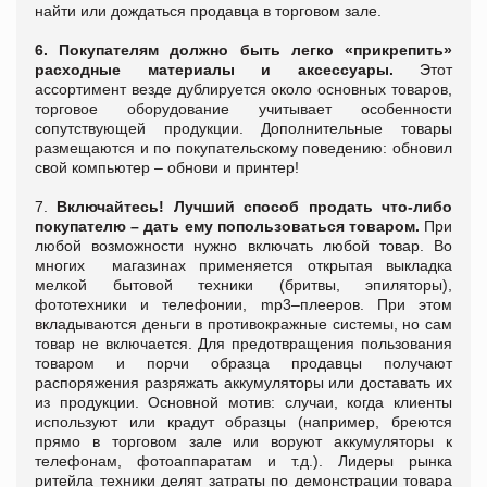
найти или дождаться продавца в торговом зале.
6. Покупателям должно быть легко «прикрепить»
расходные материалы и аксессуары.
Этот
ассортимент везде дублируется около основных товаров,
торговое оборудование учитывает особенности
сопутствующей продукции. Дополнительные товары
размещаются и по покупательскому поведению: обновил
свой компьютер – обнови и принтер!
7.
Включайтесь!
Лучший способ продать что-либо
покупателю – дать ему попользоваться товаром.
При
любой возможности нужно включать любой товар. Во
многих
магазинах применяется открытая выкладка
мелкой бытовой техники (бритвы, эпиляторы),
фототехники и телефонии, mp3–плееров. При этом
вкладываются деньги в противокражные системы, но сам
товар не включается. Для предотвращения пользования
товаром и порчи образца продавцы получают
распоряжения разряжать аккумуляторы или доставать их
из продукции. Основной мотив: случаи, когда клиенты
используют или крадут образцы (например, бреются
прямо в торговом зале или воруют аккумуляторы к
телефонам, фотоаппаратам и т.д.). Лидеры рынка
ритейла техники делят затраты по демонстрации товара