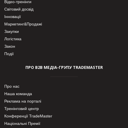
Відео-тренінги
Світовий досвід
Інновації
Маркетинг&Продажі
Закупки
Логістика
Закон
Події
ПРО В2В МЕДІА-ГРУПУ TRADEMASTER
Про нас
Наша команда
Реклама на порталі
Тренінговий центр
Конференції TradeMaster
Національні Премії