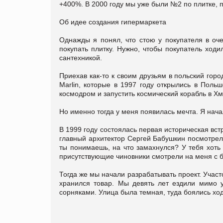
+400%. В 2000 году мы уже были №2 по плитке, 
Об идее создания гипермаркета
Однажды я понял, что стою у покупателя в оч
покупать плитку. Нужно, чтобы покупатель ходи
сантехникой.
Приехав как-то к своим друзьям в польский гор
Marlin, которые в 1997 году открылись в Польш
космодром и запустить космический корабль в Х
Но именно тогда у меня появилась мечта. Я нач
В 1999 году состоялась первая историческая вст
главный архитектор Сергей Бабушкин посмотрел
ты понимаешь, на что замахнулся? У тебя хоть д
присутствующие чиновники смотрели на меня с 
Тогда же мы начали разрабатывать проект. Учас
хранился товар. Мы девять лет ездили мимо 
сорняками. Улица была темная, туда боялись хо