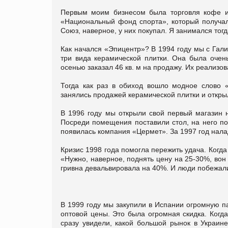
Первым моим бизнесом была торговля кофе и 
«Национальный фонд спорта», который получал
Союз, наверное, у них покупал. Я занимался то
Как начался «Эпицентр»? В 1994 году мы с Гал
три вида керамической плитки. Она была очень
осенью заказал 46 кв. м на продажу. Их реализо
Тогда как раз в обиход вошло модное слово 
занялись продажей керамической плитки и откры
В 1996 году мы открыли свой первый магазин 
Посреди помещения поставили стол, на него пол
появилась компания «Цермет». За 1997 год нала
Кризис 1998 года помогла пережить удача. Когда
«Нужно, наверное, поднять цену на 25-30%, вон
гривна девальвировала на 40%. И люди побежали
В 1999 году мы закупили в Испании огромную пар
оптовой цены. Это была огромная скидка. Когда
сразу увидели, какой большой рынок в Украин