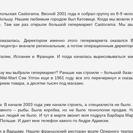
льская Castorama. Весной 2001 года я собрал группу из 8-9 чело
Польшу. Нашим любимым городом был Катовице. Когда мы возили п
це. Там как раз открыли большой гипермаркет Castorama. Мы за
оказалась. Директором именно этого гипермаркета оказался В
пицентр» вначале региональным, а потом операционным директор
алии, Испании и Франции. И тогда началась вырисовываться как
азу мы выбрали гипермаркет? Раньше как строили – большой база-
al-Mart Сэм Ултон еще в 1961 году все это перечеркнул и сказа
рием товара, а десятки тысяч под магазин.
. В начале 2003 года уже начали строить, а специалиста не было.
авного – рыбы. Была коробка, но не было технологии продаж. Н
ных людей не было. И тут в марте звонит моя подруга Барбара Ма
 Польше. И дает мне телефон какого-то Андре Адамски.
и в Варшаву. Нашли французский ресторан возле Оперного театра