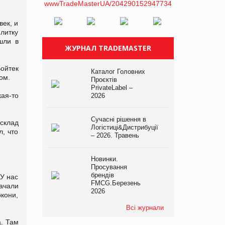
век, и
литку
шли в
ЖУРНАЛ TRADEMASTER
ойтек
Каталог Головних
ом.
Проєктів
PrivateLabel –
ая-то
2026
Сучасні рішення в
склад
Логістиці&Дистрибуції
л, что
– 2026. Травень
Новинки.
Просування
брендів
 У нас
FMCG.Березень
ачали
2026
ркони,
Всі журнали
. Там