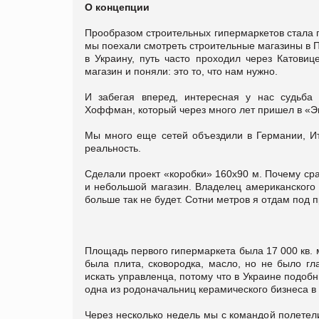
О концепции
Прообразом строительных гипермаркетов стала по
мы поехали смотреть строительные магазины в 
в Украину, путь часто проходил через Катови
магазин и поняли: это то, что нам нужно.
И забегая вперед, интересная у нас судьба 
Хоффман, который через много лет пришел в «Э
Мы много еще сетей объездили в Германии, Ит
реальность.
Сделали проект «коробки» 160х90 м. Почему ср
и небольшой магазин. Владелец американского W
больше так не будет. Сотни метров я отдам под п
Площадь первого гипермаркета была 17 000 кв. м
была плита, сковородка, масло, но не было гл
искать управленца, потому что в Украине подоб
одна из родоначальниц керамического бизнеса в
Через несколько недель мы с командой полетел