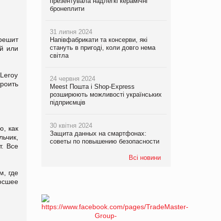
презентувала надлегкі керамічні
бронеплити
31 липня 2024
решит
Напівфабрикати та консерви, які
стануть в пригоді, коли довго нема
ой или
світла
 Leroy
24 червня 2024
троить
Meest Пошта і Shop-Express
розширюють можливості українських
підприємців
30 квітня 2024
ю, как
Защита данных на смартфонах:
ьчик,
советы по повышению безопасности
т. Все
Всі новини
м, где
осшее