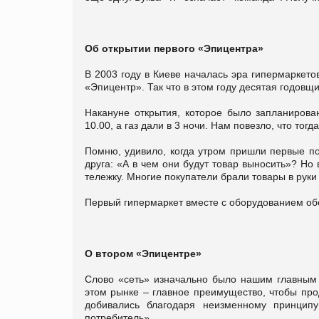
Об открытии первого «Эпицентра»
В 2003 году в Киеве началась эра гипермаркет
«Эпицентр». Так что в этом году десятая годовщи
Накануне открытия, которое было запланирова
10.00, а газ дали в 3 ночи. Нам повезло, что тогд
Помню, удивило, когда утром пришли первые по
друга: «А в чем они будут товар выносить»? Но
тележку. Многие покупатели брали товары в руки 
Первый гипермаркет вместе с оборудованием обош
О втором «Эпицентре»
Слово «сеть» изначально было нашим главным 
этом рынке – главное преимущество, чтобы пр
добивались благодаря неизменному принципу
потребитель».