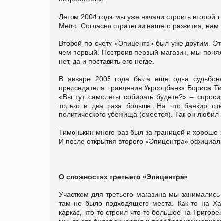
Летом 2004 года мы уже начали строить второй г
Metro. Согласно стратегии нашего развития, на
Второй по счету «Эпицентр» был уже другим. Э
чем первый. Построив первый магазин, мы поняли
нет, да и поставить его негде.
В январе 2005 года была еще одна судьбоно
председателя правления Укрсоцбанка Бориса Ти
«Вы тут самолеты собирать будете?» – спросил
только в два раза больше. На что банкир от
политического убежища (смеется). Так он любил
Тимонькин много раз был за границей и хорошо 
И после открытия второго «Эпицентра» официаль
О сложностях третьего «Эпицентра»
Участком для третьего магазина мы занимались
там не было подходящего места. Как-то на Ха
каркас, кто-то строил что-то большое на Григоре
мы, то это будет синергия и прообраз коммерчес