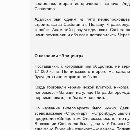
состоялась вторая историческая встреча. А
Castorama.
Адамски был одним из пяти первопроходцев
строительства Castorama в Польшу. Я разверну
коробки. Адамский сразу увидел свою Castorama 
ними поужинали и обо всем договорились. Через
О названии «Эпицентр»
Поставщики, с которыми мы общались, не вери
17 000 кв. м. Почти каждого второго мы сажали
будущего гипермаркета не было.
Когда торговали керамической плиткой, никогд
например, «Магазин на улице Петра Запорожца,
переименовать, чтобы нам насолить.
Но название гипермаркету было нужно. Дали
всевозможные «Строймарт», «Стройбуд». Было н
предложил «Эпицентр». Это оказалось то, что ну
В названии Castorama было девять. У Галины Фе
еще одну. Буква «К» означает «команда». Получ