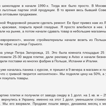
шоколадом в начале 1990-х. Тогда все было просто. В Москв
 льготные партии этой продукции. В то время весь бывший Сове
гда оптовыми продажами.
иной Федоровной решили сделать ремонт. Ее брат привез нам из Л
 красивая, покрыта яркой глазурью. Я просто влюбился в нее. 
вали на рынке, а потом начали сдавать товар в небольшие магазины
«евроремонт», многие стройматериалы начали возить из Польш
ли офис на улице Горького.
на улице Петра Запорожца, 15. Это была комната площадью 25 к
ожили 25-30 видов плитки, дали рекламу в Aviso и начали бизне
дили поставки из многих фабрик в Польше, Испании и Италии.
 уже началась паника с курсом, я пришел в 9 вечера в магазин и г
 что с гривной творится непонятное». Мы подняли цену на 50%, а
 покупать товары.
тию плитки и получили от завода скидку в 1 долл. на 1 кв. м – 
 вернулись в Украину, именно на этот 1 долл. уменьшили стоимо
е. Мы его взорвали. Продажи пошли вверх, динамика месяц к ме