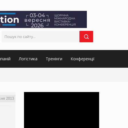
паній
Логістика
Тренінги
Конференції
сня 2013