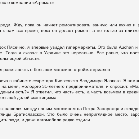
после компании «Агромат».
ереди. Жду, пока он начнет ремонтировать ванную или кухню и 
л к нам все время, пока он делает ремонт, а не только за плитк
одок Пясечно, я впервые увидел гипермаркеты. Это были Auchan и
е. Тогда я сказал: в Украине это нереально. Все равно, что пос
мельницкой области.
ал размышлять о большом магазине стройматериалов.
реча в кабинете секретаря Киевсовета Владимира Ялового. Я помн
 на меня, молодого 31-летнего предпринимателя, и спросил: «Мал
еньги есть?» Я ответил, что часть есть, а часть возьмем в креди
большой долей скептицизма.
ток нашелся между нашим магазином на Петра Запорожца и складо
улицы Братиславской. Это было очень неприглядное место, зар
дить люди, и даже автомобили редко ездили.