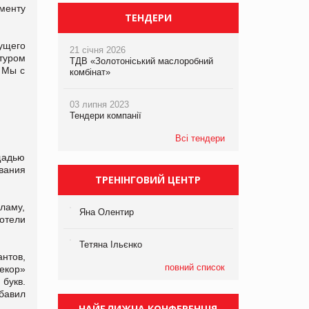
менту
ТЕНДЕРИ
ущего
21 січня 2026
туром
ТДВ «Золотоніський маслоробний
. Мы с
комбінат»
03 липня 2023
Тендери компанії
Всі тендери
щадью
звания
ТРЕНІНГОВИЙ ЦЕНТР
ламу,
Яна Олентир
отели
Тетяна Ільєнко
нтов,
повний список
екор»
 букв.
обавил
НАЙБЛИЖЧА КОНФЕРЕНЦІЯ