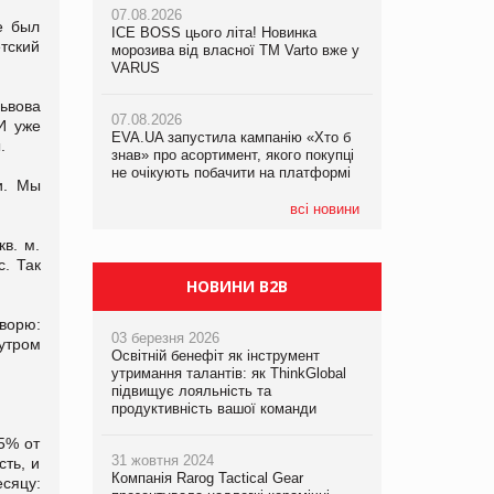
07.08.2026
е был
ICE BOSS цього літа! Новинка
06.08.2026
тский
07.08.2026
морозива від власної ТМ Varto вже у
Смачна новинка для хвостатих: у
Франція заборонила рекламні дзвінки
VARUS
VARUS з’явилися паучі Varto Paw
без згоди клієнтів
expert від власної ТМ Varto!
ьвова
07.08.2026
И уже
EVA.UA запустила кампанію «Хто б
05.08.2026
.
знав» про асортимент, якого покупці
Мережа супермаркетів VARUS купує
не очікують побачити на платформі
мережу магазинів формату
и. Мы
convenience store КОЛО: об’єднана
компанія налічуватиме 374 магазини
всі новини
в. м.
с. Так
НОВИНИ B2B
оворю:
03 березня 2026
 утром
Освітній бенефіт як інструмент
утримання талантів: як ThinkGlobal
підвищує лояльність та
продуктивність вашої команди
25% от
31 жовтня 2024
сть, и
Компанія Rarog Tactical Gear
сяцу: