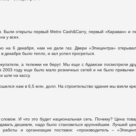
ов. Были открыты первый Metro Cash&Carry, первый «Караван» и п
на у всех.
но на 6 декабря, нам не дали газ. Двери «Эпицентра» открывал
а в декабре было тепло, и зал успел прогреться.
купатели, а тележки не берут. Мы еще с Адамски посмотрели дру
 в 2003 году еще было мало розничных сетей и не было привычки
и шли на кассу.
елся нам в 6,5 млн. долл. На строительство здания мы взяли кре
словом. И что это будет национальная сеть. Почему? Цена това
одавать дешевле, надо было становиться крупнейшим. Лучшей це
 работы и организации поставок: «производитель – «Эпицен