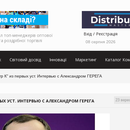
Вхід
Реєстрація
л топ-менеджерів оптової
та роздрібної торгівлі
08 серпня 2026
к
Світовий досвід
Інновації
Маркетинг
Каталог Ком
р К" из первых уст. Интервью с Александром ГЕРЕГА
23 вере
ЫХ УСТ. ИНТЕРВЬЮ С АЛЕКСАНДРОМ ГЕРЕГА