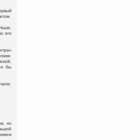
первый
етом.
льше,
ас его
нтра»
лажи.
ской,
ил бы
учили.
а, но
льшой
роимся