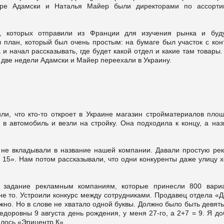
ндре Адамски и Наталья Майер были директорами по ассорти
, которых отправили из Франции для изучения рынка и буд
л план, который был очень простым: на бумаге был участок с кон
и начал рассказывать, где будет какой отдел и какие там товары
 две недели Адамски и Майер переехали в Украину.
ли, что кто-то откроет в Украине магазин стройматериалов пло
 в автомобиль и везли на стройку. Она подходила к концу, а на
а не вкладывали в название нашей компании. Давали простую рек
 15». Нам потом рассказывали, что одни конкуренты даже улицу х
 задание рекламным компаниям, которые принесли 800 вариа
е то. Устроили конкурс между сотрудниками. Продавец отдела «Д
жно. Но в слове не хватало одной буквы. Должно было быть девять
доровны 9 августа день рождения, у меня 27-го, а 2+7 = 9. Я д
илось «Эпицентр К».