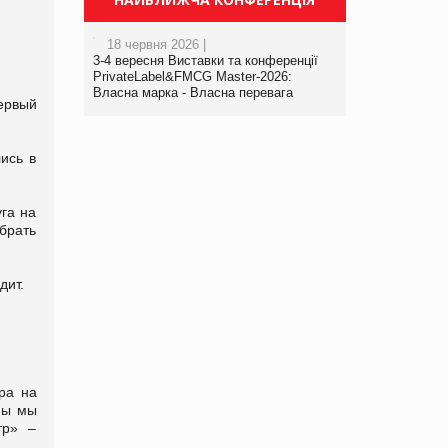
18 червня 2026 |
3-4 вересня Виставки та конференції
PrivateLabel&FMCG Master-2026:
Власна марка - Власна перевага
ервый
ись в
га на
 брать
дит.
ра на
ны мы
тр» –