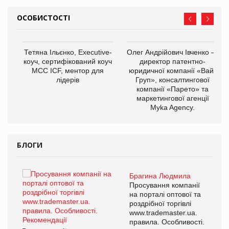
ОСОБИСТОСТІ
,
Тетяна Ільєнко, Executive-
Олег Андрійович Івченко —
ОВ
коуч, сертифікований коуч
директор патентно-
МСС ICF, ментор для
юридичної компанії «Вайз
лідерів
Груп», консалтингової
компанії «Парето» та
маркетингової агенції
Myka Agency.
БЛОГИ
Брагина Людмила
ї
Просування компанії
а
на порталі оптової та
роздрібної торгівлі
www.trademaster.ua.
і.
правила. Особливості.