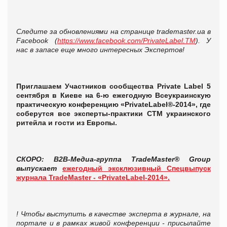
Следите за обновлениями на странице trademaster.ua в
Facebook (
https://www.facebook.com/PrivateLabel.TM
). У
нас в запасе еще много интересных Экспертов!
Приглашаем Участников сообщества Private Label 5
сентября в Киеве на 6-ю ежегодную Всеукраинскую
практическую конференцию «PrivateLabel®-2014», где
соберутся все эксперты-практики СТМ украинского
ритейла и гости из Европы.
СКОРО: B2B-Медиа-группа TradeMaster® Group
выпускает
ежегодный эксклюзивный Спецвыпуск
журнала TradeMaster - «PrivateLabel-2014».
! Чтобы выступить в качестве эксперта в журнале, на
портале и в рамках живой конференции - присылайте