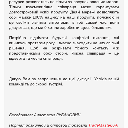
ресурси розвиватись не тільки за рахунок власних марок.
Тільки взаємовигідна співпраця може гарантувати
довгостроковий успіх продукту. Деякі мережі дозволяють
собі майже 100% націнку на наші продукти, пояснюючи
це своїми різними витратами, в той самий час, вони
дивуються, що ми б хотіли заробляти щось більше 5%.
Потрібно піднімати будь-які конфлікті питання, які
виникали протягом року, і вчасно знаходити на них спільні
рішення, щоб не розривати тісного контакту між
представниками обох сторін. Якісна співпраця – це
відверта та чесна співпраця.
Дякую Вам за запрошення до цієї дискусії. Успіхів вашій
команді та до скорої зустрічі.
Беседовала: Анастасия РУБАНОВИЧ
Портал розничной и оптовой торговли
TradeMaster.UA