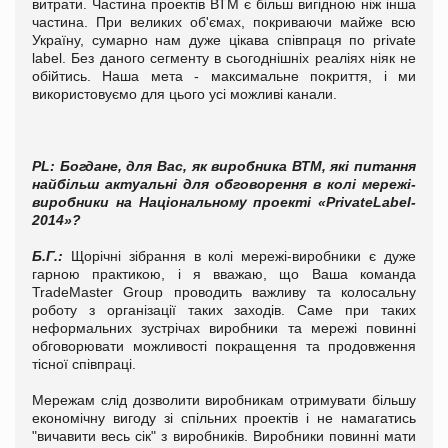
витрати. Частина проектів ВТМ є більш вигідною ніж інша
частина. При великих об'ємах, покриваючи майже всю
Україну, сумарно нам дуже цікава співпраця по privatе
label. Без даного сегменту в сьогоднішніх реаліях ніяк не
обійтись. Наша мета - максимальне покриття, і ми
використовуємо для цього усі можливі канали.
PL
:
Богдане, для Вас, як виробника ВТМ, які питання
найбільш актуальні для обговорення в колі мережі-
виробники на Національному проекті
«PrivateLabel-
2014»
?
Б.Г.
:
Щорічні зібрання в колі мережі-виробники є дуже
гарною практикою, і я вважаю, що Ваша команда
TradeMaster Group проводить важливу та колосальну
роботу з організації таких заходів. Саме при таких
неформальних зустрічах виробники та мережі повинні
обговорювати можливості покращення та продовження
тісної співпраці.
Мережам слід дозволити виробникам отримувати більшу
економічну вигоду зі спільних проектів і не намагатись
"вичавити весь сік" з виробників. Виробники повинні мати