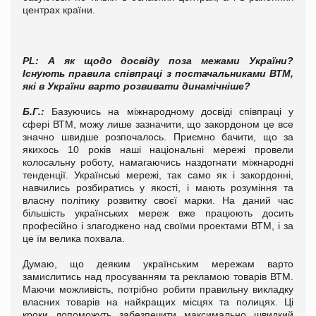
центрах країни.
PL
:
А як щодо досвіду поза межами України?
Існують правила співпраці з постачальниками ВТМ,
які в України варто розвивати динамічніше?
Б.Г.
:
Базуючись на міжнародному досвіді співпраці у
сфері ВТМ, можу лише зазначити, що закордоном це все
значно швидше розпочалось. Приємно бачити, що за
якихось 10 років наші національні мережі провели
колосальну роботу, намагаючись наздогнати міжнародні
тенденції. Українські мережі, так само як і закордонні,
навчились розбиратись у якості, і мають розуміння та
власну політику розвитку своєї марки. На даний час
більшість українських мереж вже працюють досить
професійно і злагоджено над своїми проектами ВТМ, і за
це їм велика похвала.
Думаю, що деяким українським мережам варто
замислитись над просуванням та рекламою товарів ВТМ.
Маючи можливість, потрібно робити правильну викладку
власних товарів на найкращих місцях та полицях. Ці
кроки допоможуть забезпечити максимально швидкий