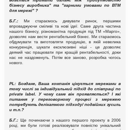
бізнесу виробника" та "гарними умовами по ВТМ
для мережі" ?
Б.Г.
:
Ми стараємось дивувати ринок, першими
впроваджуючи сміливі та нові ідеї. Саме друга частина
нашого бізнесу, різноманітна продукція під ТМ «Марго»,
дозволяє нам вести рентабельний бізнес. Ми стараємось
обдумувати та виготовляти продукцію, в якій невелика
конкуренція, шукати ексклюзивні ніші - це дозволяє
деякий час працювати при кращій рентабельності, доки
нас не наздоженуть. Потім все заново, розробка чогось
нового.
PL
:
Богдане, Ваша компанія цінується мережами в
тому числі за індивідуальний підхід до співпраці по
private label. У чому саме він проявляється? І які
питання у переговорному процесі з мережею
потребують делікатного підходу/ подвійних зусиль
и т.п.?
Б.Г.
:
Ще починаючи з нашого першого проекту в 2006
році, ми були готові реалізовувати повністю унікальний