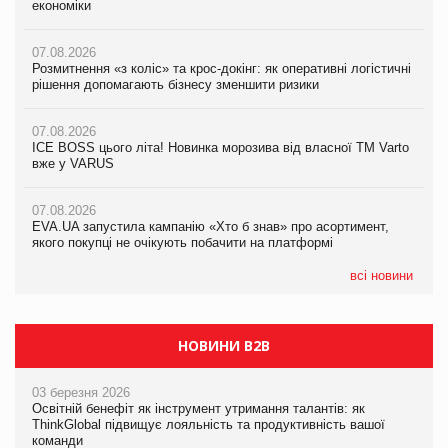
економіки
ICE BOSS цього літа! Новинка морозива від власної ТМ Varto
економіки
вже у VARUS
07.08.2026
07.08.2026
Розмитнення «з коліс» та крос-докінг: як оперативні логістичні
07.08.2026
Kraft Heinz скоротила збиток у першому півріччі
рішення допомагають бізнесу зменшити ризики
EVA.UA запустила кампанію «Хто б знав» про асортимент,
якого покупці не очікують побачити на платформі
07.08.2026
07.08.2026
Продажі Hugo Boss впали на 9%
ICE BOSS цього літа! Новинка морозива від власної ТМ Varto
06.08.2026
вже у VARUS
Смачна новинка для хвостатих: у VARUS з’явилися паучі
07.08.2026
Varto Paw expert від власної ТМ Varto!
Франція заборонила рекламні дзвінки без згоди клієнтів
07.08.2026
EVA.UA запустила кампанію «Хто б знав» про асортимент,
05.08.2026
якого покупці не очікують побачити на платформі
Мережа супермаркетів VARUS купує мережу магазинів
формату convenience store КОЛО: об’єднана компанія
налічуватиме 374 магазини
всі новини
НОВИНИ B2B
03 березня 2026
Освітній бенефіт як інструмент утримання талантів: як
ThinkGlobal підвищує лояльність та продуктивність вашої
команди