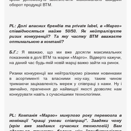
оборот продукції ВТМ.
PL
:
Долі власних брендів та private label, в «Марго»
співвідносяться майже 50/50. Як нейтралізуєте
ризик конкуренції? Та яку частку ВТМ вважаєте
оптимальною в компанії?
Б.Г.
:
Я вважаю, що ми вже досягли максимальних
показників в долі ВТМ та марки «Марго». Відверто кажучи,
на даний час будь-якій новій марці важко зайти на ринок.
Ризики конкуренції ми нейтралізуємо різними новинками
в асортименті та власними ноу-хау, таким чином
тримаючи зацікавленість мереж у співпраці з нами. Ну і
звичайно, прагнення до найвищої якості дозволяє нам
конкурувати навіть з сучаснішими технологіями.
PL
:
Компанія «Марго» минулого року перемогла в
номінації "кращі умови співпраці". Завдяки чому
(крім вже згаданих сучасних технологій) Вам
вдається тримати баланс між "прибутковістю