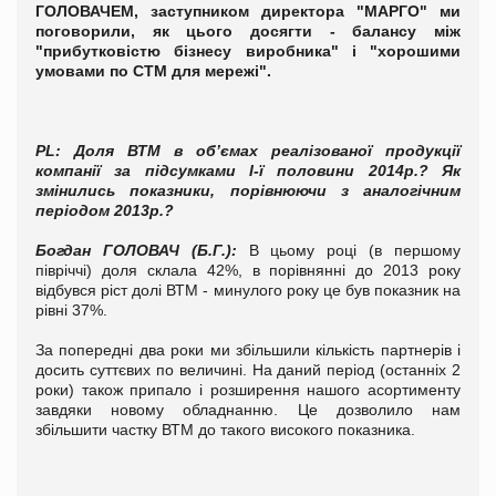
ГОЛОВАЧЕМ, заступником директора "МАРГО" ми
поговорили, як цього досягти - балансу між
"прибутковістю бізнесу виробника" і "хорошими
умовами по СТМ для мережі".
PL
:
Доля ВТМ в об’ємах реалізованої продукції
компанії за підсумками I-ї половини 2014р.? Як
змінились показники, порівнюючи з аналогічним
періодом 2013р.?
Богдан ГОЛОВАЧ
(Б.Г.)
:
В цьому році (в першому
півріччі) доля склала 42%, в порівнянні до 2013 року
відбувся ріст долі ВТМ - минулого року це був показник на
рівні 37%.
За попередні два роки ми збільшили кількість партнерів і
досить суттєвих по величині. На даний період (останніх 2
роки) також припало і розширення нашого асортименту
завдяки новому обладнанню. Це дозволило нам
збільшити частку ВТМ до такого високого показника.