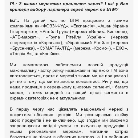
PL
: З якими мережами працюєте зараз? І які у Вас
критерії вибору партнера серед мереж по ВТМ?
Б.Г.
:
На даний час по ВТМ працюємо з такими
компаніями як «ФОЗЗІ-ФУД», «Експансія», «Ашан Україна
Гіпермаркет», «Рітейл Груп» (мережа «Велика Кишеня»),
«АТБ-маркет», «Група Рітейлу України» (мережа
гіпермаркетів «Караван»), «Український Рітейл» (мережа
«Брусничка), «СУМАТРА-ЛТД» (мережа «Космо»), «ЕКО»,
«Таврія В», та «Копійка».
Ми намагаємось забезпечити власній продукції
максимальну частку ринку незважаючи під якою ТМ вона
виготовляється, проте є мережі з якими ми не працюємо і
річ не в тому, що ми не змогли домовитись. Річ у тім, що
наша продукція в середньому ціновому сегменті, і багато
мереж, в яких середній та вищий цінові сегменти в
окремих категоріях не є актуальними.
В першу чергу нас цікавлять національні мережі з
покриттям обласних центрів. Ми розширюємо лінійку
своїх продуктів і не виключено, що згодом ми зможемо
запропонувати вигідні умови та актуальну продукцію і
іншим регіональним мережам, магазини котрих
базуються не тільки в обласних центрах, а і в районних