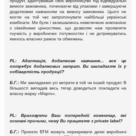
продукт, адаптувавши своє виробництво під індивідуальні
вимоги замовника, починаючи від упаковки і завершуючи
додатковим навчанням на вимогу замовника. Цього не
могли на той час запропонувати найбільші українські
комбінати. Ми були і залишаємось невеличкою компанією
з сімейними цінностями, що дозволяє нам проявляти
гнучкість у виробничих потужностях і не дотримуватись
якихось власних рамок та обмежень.
PL
:
Адаптація, додаткове навчання... все це
потребує додаткових затрат. Ви закладаєте їх у
собівартість продукції?
Б.Г.
:
Ми закладаємо усі витрати в той чи інший продукт. В
більшості випадків весь тягар доводиться покладати на
власну марку «Марго».
PL
:
Враховуючи Ваш попередній коментар, які
основні причини, чому Ви працюєте з private label?
Б.Г.
:
Проекти ВТМ можуть перекривати деякі виробничі