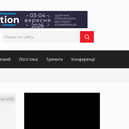
паній
Логістика
Тренінги
Конференції
тня 2015