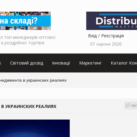
Вхід
Реєстрація
л топ-менеджерів оптової
та роздрібної торгівлі
07 серпня 2026
к
Світовий досвід
Інновації
Маркетинг
Каталог Ком
неджмента в украинских реалиях
17 кві
В УКРАИНСКИХ РЕАЛИЯХ