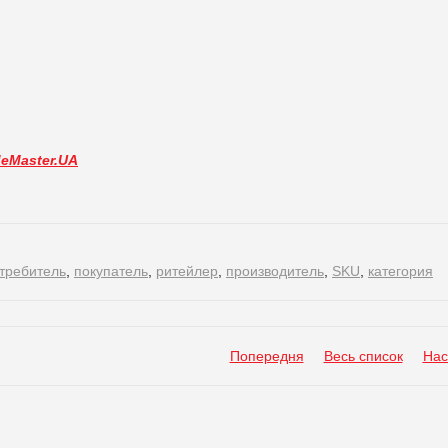
deMaster.UA
требитель
,
покупатель
,
ритейлер
,
производитель
,
SKU
,
категория
Попередня
Весь список
Нас