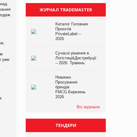
 над
пания
ЖУРНАЛ TRADEMASTER
родаж
Каталог Головних
Проєктів
PrivateLabel –
2026
ям,
Сучасні рішення в
ум
Логістиці&Дистрибуції
я уже
– 2026. Травень
.
Новинки.
Просування
брендів
FMCG.Березень
2026
а
Всі журнали
ТЕНДЕРИ