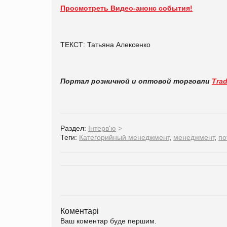
Просмотреть Видео-анонс события!
ТЕКСТ: Татьяна Алексенко
Портал розничной и оптовой торговли
Tra
Раздел:
Інтерв'ю
>
Теги:
Категорийный менеджмент
,
менеджмент
,
по
Коментарі
Ваш коментар буде першим.