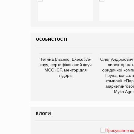
ОСОБИСТОСТІ
арас Ігорович,
Тетяна Ільєнко, Executive-
Олег Андрійович
иробництва ТОВ
коуч, сертифікований коуч
директор пат
Герчак"
МСС ICF, ментор для
юридичної компа
лідерів
Груп», консал
компанії «Пар
маркетингової
Myka Agen
БЛОГИ
Брагина Людмила