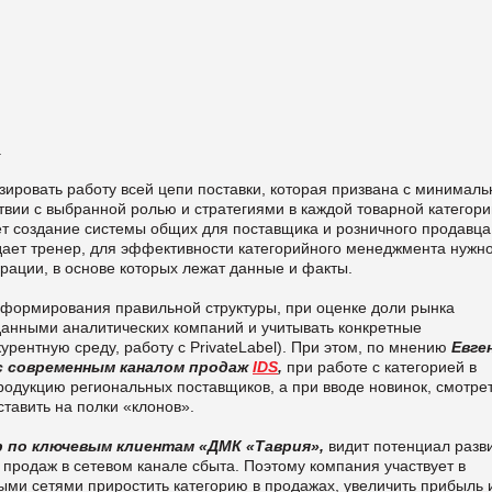
.
ировать работу всей цепи поставки, которая призвана с минимал
твии с выбранной ролью и стратегиями в каждой товарной категори
т создание системы общих для поставщика и розничного продавца
дает тренер, для эффективности категорийного менеджмента нужн
ации, в основе которых лежат данные и факты.
 формирования правильной структуры, при оценке доли рынка
данными аналитических компаний и учитывать конкретные
урентную среду, работу с PrivateLabel). При этом, по мнению
Евге
с современным каналом продаж
IDS
,
при работе с категорией в
родукцию региональных поставщиков, а при вводе новинок, смотре
ставить на полки «клонов».
 по ключевым клиентам «ДМК «Таврия»,
видит потенциал разв
 продаж в сетевом канале сбыта. Поэтому компания участвует в
ыми сетями приростить категорию в продажах, увеличить прибыль и