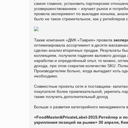
самое главное, установить партнерские отношен
усовершенствованием – изучает рынок и потреб
провела эксперимент по выкладке коньяка, анали
было не такое стремительное, как у ритейлеров 
Также компания «ДМК «Таврия» провела
экспер
оптимизировала ассортимент в десяти магазинах.
сделан анализ вторичных продаж. Результаты был
коллекциям, получили падение валового дохода 
наработки и определённый опыт, то можно, опти
дохода, при этом сократив количество SKU. Полк
Производителям больно, когда выпадает хоть одн
необходимо.
Совместные проекты сети и поставщика- капитан
покупателя более привлекательной, укрепить па
также получить дополнительный доход.
Больше о развитии категорийного менеджмента 
«
Food
Master&
Private
Label-2015.
Ритейлер и п
укрепления позиций на рынке» 30 апреля, Кие