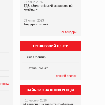
21 січня 2026
ТДВ «Золотоніський маслоробний
комбінат»
03 липня 2023
Тендери компанії
Всі тендери
ТРЕНІНГОВИЙ ЦЕНТР
Яна Олентир
Тетяна Ільєнко
повний список
тупна
НАЙБЛИЖЧА КОНФЕРЕНЦІЯ
18 червня 2026 |
3-4 вересня Виставки та конференції