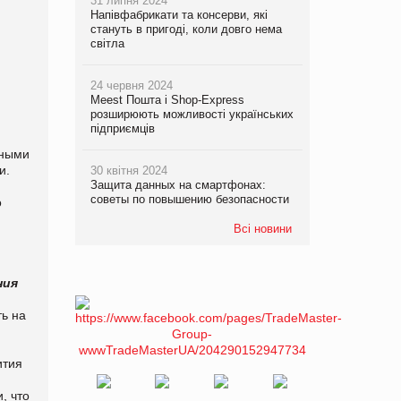
31 липня 2024
Напівфабрикати та консерви, які
стануть в пригоді, коли довго нема
світла
24 червня 2024
Meest Пошта і Shop-Express
розширюють можливості українських
підприємців
ьными
и.
30 квітня 2024
Защита данных на смартфонах:
советы по повышению безопасности
о
Всі новини
ния
ть на
ития
, что