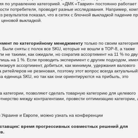
ия по управлению категорией. «ДМК «Таврия» постоянно работает
ности потребителя, проводит разные исследования. Например, ком
з результатов показал, что в сетях с блочной выкладкой падение п
с ценовой выкладкой.
имент по категорийному менеджменту
только по своим категори
 Были сняты с полок все SKU, которые не вошли в ТОР-8, а также
и не такими, как ожидали, но сократив ассортимент на 11 % по дв
лишь на 1 %. Если проводить эксперимент с другим подходом, име
мизируя ассортимент, добиться, как минимум, удержания валового
а ритейлеров не резиновая, поэтому этот вопрос всегда актуальный
а единица SKU, но так как они ориентируются на прибыль, это
а категории, позволяют сделать товарную категорию для целевого
ртнерство между контрагентами, провести оптимизацию категории, 
в Украине и Европе, можно узнать на конференции
оставщик: время прогрессивных совместных решений для
в.