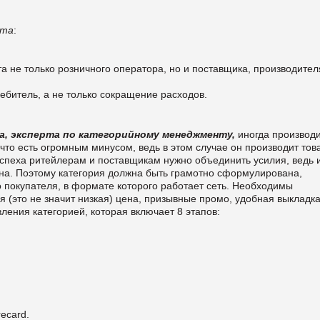
нта
:
а не только розничного оператора, но и поставщика, производител
ебитель, а не только сокращение расходов.
а, эксперта по категорийному менеджменту,
иногда производ
что есть огромным минусом, ведь в этом случае он производит тов
спеха ритейлерам и поставщикам нужно объединить усилия, ведь и
одна. Поэтому категория должна быть грамотно сформулирована,
 покупателя, в формате которого работает сеть. Необходимы
 (это не значит низкая) цена, призывные промо, удобная выкладка
ления категорией, которая включает 8 этапов:
ecard.