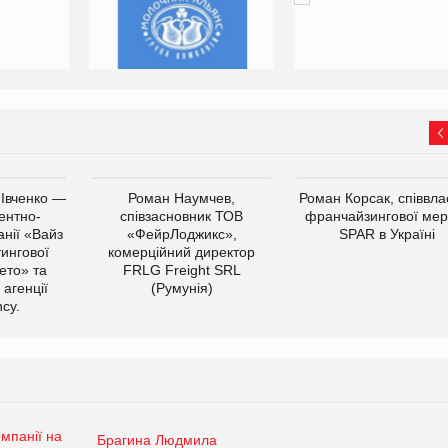
 Івченко —
Роман Наумчев,
Роман Корсак, співвла
ентно-
співзасновник ТОВ
франчайзингової мер
нії «Вайз
«ФейрЛоджикс»,
SPAR в Україні
тингової
комерційний директор
ето» та
FRLG Freight SRL
 агенції
(Румунія)
cy.
Брагина Людмила