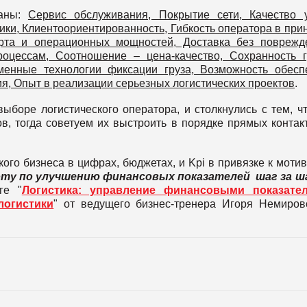
ваны:
Сервис обслуживания, Покрытие сети, Качество у
ки, Клиентоориентированность, Гибкость оператора в при
рта и операционных мощностей, Доставка без поврежд
оцессам, Соотношение – цена-качество, Сохранность г
менные технологии фиксации груза, Возможность обесп
я, Опыт в реализации серьезных логистических проектов
.
ыборе логистического оператора, и столкнулись с тем, ч
в, тогда советуем их выстроить в порядке прямых контак
ого бизнеса в цифрах, бюджетах, и Kpi в привязке к моти
оту по улучшению финансовых показателей
шаг за ш
ге "
Логистика: управление финансовыми показател
логистики
" от ведущего бизнес-тренера Игоря Немиров