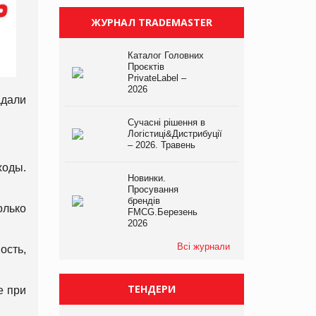
ЖУРНАЛ TRADEMASTER
Каталог Головних
Проєктів
PrivateLabel –
2026
адали
Сучасні рішення в
Логістиці&Дистрибуції
– 2026. Травень
ходы.
Новинки.
Просування
брендів
олько
FMCG.Березень
2026
Всі журнали
ость,
ТЕНДЕРИ
е при