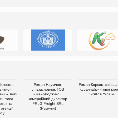
 Івченко —
Роман Наумчев,
Роман Корсак, співвла
ентно-
співзасновник ТОВ
франчайзингової мер
нії «Вайз
«ФейрЛоджикс»,
SPAR в Україні
тингової
комерційний директор
ето» та
FRLG Freight SRL
 агенції
(Румунія)
cy.