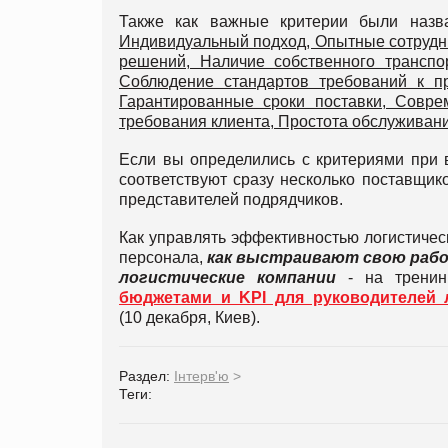
Также как важные критерии были наз
Индивидуальный подход, Опытные сотрудни
решений, Наличие собственного транспо
Соблюдение стандартов требований к пр
Гарантированные сроки поставки, Совре
требования клиента, Простота обслуживани
Если вы определились с критериями при в
соответствуют сразу несколько поставщико
представителей подрядчиков.
Как управлять эффективностью логистическ
персонала,
как выстраивают свою раб
логистические компании
- на тренин
бюджетами и KPI для руководителей 
(10 декабря, Киев).
Раздел:
Інтерв'ю
>
Теги: