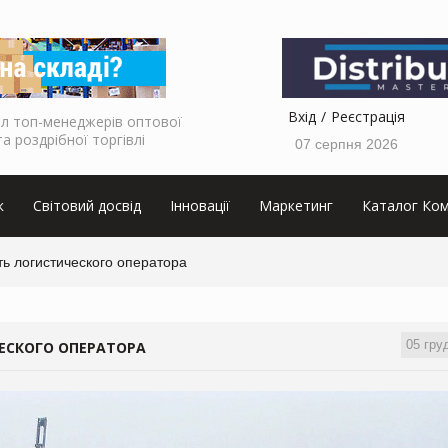
Вхід
Реєстрація
л топ-менеджерів оптової
та роздрібної торгівлі
07 серпня 2026
к
Світовий досвід
Інновації
Маркетинг
Каталог Ком
ь логистического оператора
05 гру
ЕСКОГО ОПЕРАТОРА