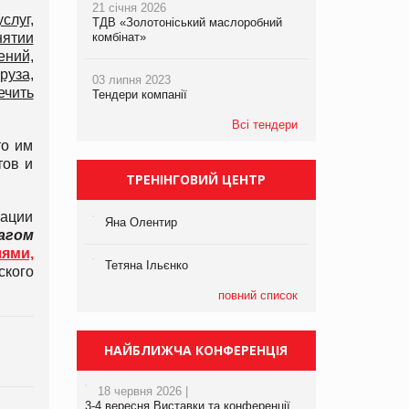
21 січня 2026
слуг,
ТДВ «Золотоніський маслоробний
нятии
комбінат»
ений,
руза,
03 липня 2023
ечить
Тендери компанії
Всі тендери
то им
тов и
ТРЕНІНГОВИЙ ЦЕНТР
вации
Яна Олентир
агом
ями,
Тетяна Ільєнко
ского
повний список
НАЙБЛИЖЧА КОНФЕРЕНЦІЯ
18 червня 2026 |
3-4 вересня Виставки та конференції