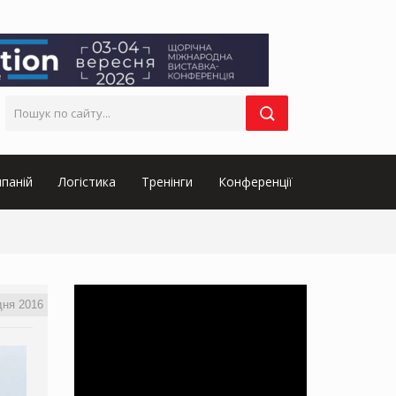
паній
Логістика
Тренінги
Конференції
дня 2016