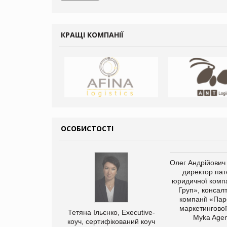
КРАЩІ КОМПАНІЇ
ОСОБИСТОСТІ
Олег Андрійович
директор пат
юридичної компа
Груп», консал
компанії «Пар
маркетингової
Тетяна Ільєнко, Executive-
Myka Agen
коуч, сертифікований коуч