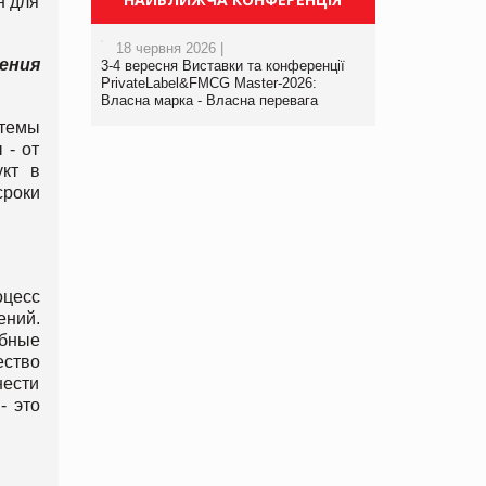
н для
18 червня 2026 |
ения
3-4 вересня Виставки та конференції
PrivateLabel&FMCG Master-2026:
Власна марка - Власна перевага
стемы
 - от
укт в
роки
оцесс
ений.
ебные
ество
нести
- это