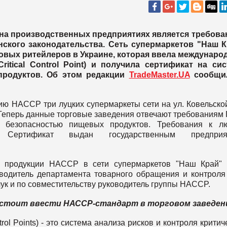
 на производственных предприятиях является требова
нского законодательства. Сеть супермаркетов "Наш 
товых ритейлеров в Украине, которая ввела междунар
ritical Control Point) и получила сертификат на си
продуктов. Об этом редакции
TradeMaster.UA
сообщи
ю HACCP три луцких супермаркеты сети на ул. Ковельской
1. Теперь данные торговые заведения отвечают требованиям
 безопасностью пищевых продуктов. Требования к л
Сертификат выдан государственным предприя
й продукции НАССР в сети супермаркетов "Наш Край" 
оводитель департамента товарного обращения и контроля
ук и по совместительству руководитель группы HACCP.
 стоит ввести НАССР-стандарт в торговом заведен
rol Points) - это система анализа рисков и контроля критич