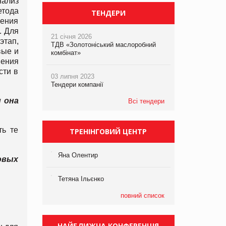
нализ
етода
ТЕНДЕРИ
ления
. Для
21 січня 2026
этап,
ТДВ «Золотоніський маслоробний
вые и
комбінат»
нения
сти в
03 липня 2023
Тендери компанії
 она
Всі тендери
ть те
ТРЕНІНГОВИЙ ЦЕНТР
Яна Олентир
овых
Тетяна Ільєнко
повний список
НАЙБЛИЖЧА КОНФЕРЕНЦІЯ