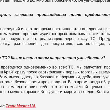
ивает четко, что должно быть обеспечено. Он унифицирова
роль качества производства после предоставл
последний и в то же время постоянно этап внедрения си
емесячно, проводя аудит, которых охватывает все этапы
ния продукта и его реализацию через кассу ТС. Прод
ровку, разъяснения для покупателя, составляющие, с
 ТС? Какие шаги в этом направлении уже сделаны?
роводится одновременно во всех ТС. Мы запустили пр
аш Край" сразу после сертификации первых торговых завед
аботу имеют доступ к базовой информации, действуют уч
онтроля безопасности производства. В то время, когда общ
аша команда ставит себе это стратегической целью - 
стно, смело с гармонией в душе и миром в сердце. Кстати 
вле
TradeMaster.UA