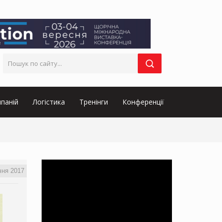
паній
Логістика
Тренінги
Конференції
чня 2017