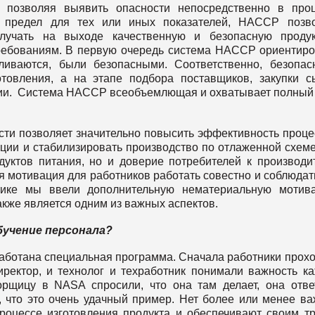
, позволяя выявить опасности непосредственно в про
ий предел для тех или иных показателей, HACCP позв
лучать на выходе качественную и безопасную продук
ебованиям. В первую очередь система НАССР ориентир
ливаются, были безопасными. Соответственно, безопас
товления, а на этапе подбора поставщиков, закупки с
кции. Система НАССР всеобъемлющая и охватывает полный
 позволяет значительно повысить эффективность проце
ции и стабилизировать производство по отлаженной схеме
одуктов питания, но и доверие потребителей к производи
ая мотивация для работников работать совестно и соблюдат
тике мы ввели дополнительную нематериальную мотив
акже является одним из важных аспектов.
бучение персонала?
аботана специальная программа. Сначала работники прох
иректор, и технолог и техработник понимали важность к
борщицу в NASA спросили, что она там делает, она отве
, что это очень удачный пример. Нет более или менее в
процессе изготовления продукта и обеспечивают своим т