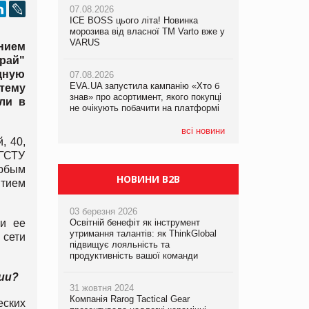
07.08.2026
ICE BOSS цього літа! Новинка
06.08.2026
07.08.2026
морозива від власної ТМ Varto вже у
Смачна новинка для хвостатих: у
Франція заборонила рекламні дзвінки
VARUS
VARUS з’явилися паучі Varto Paw
нием
без згоди клієнтів
expert від власної ТМ Varto!
Край"
одную
07.08.2026
EVA.UA запустила кампанію «Хто б
05.08.2026
стему
знав» про асортимент, якого покупці
Мережа супермаркетів VARUS купує
ли в
не очікують побачити на платформі
мережу магазинів формату
convenience store КОЛО: об’єднана
компанія налічуватиме 374 магазини
всі новини
, 40,
 ГСТУ
юбым
НОВИНИ B2B
тием
03 березня 2026
и ее
Освітній бенефіт як інструмент
утримання талантів: як ThinkGlobal
 сети
підвищує лояльність та
продуктивність вашої команди
ии?
31 жовтня 2024
Компанія Rarog Tactical Gear
еских