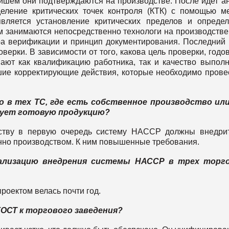
ейшем они подтверждаются на производстве. После идет а
еление критических точек контроля (КТК) с помощью м
вляется установление критических пределов и опреде
м занимаются непосредственно технологи на производстве
ра верификации и принцип документирования. Последний 
верки. В зависимости от того, какова цель проверки, годо
вают как квалификацию работника, так и качество выпол
шие корректирующие действия, которые необходимо прове
 в тех ТС, где есть собственное производство или
асует готовую продукцию?
ству в первую очередь систему НАССР должны внедри
нно производством. К ним повышенные требования.
еализацию внедрения системы НАССР в трех торг
роектом велась почти год.
ГОСТ к торгового заведения?