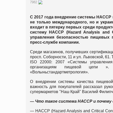
7982
С 2017 года внедрение системы НАССР
не только международного, но и украи
входит в пятерку первых среди продук
систему HACCP (Hazard Analysis and C
управления безопасностью пищевых 
пресс-службе компании.
Среди магазинов, получивших сертификаци
просп. Соборности, 11 и ул. Львовской, 6
ISO 22000: 2007 «Системы управления
организациям пищевой цепи ». 
«Волыньстандартметрология».
О внедрении системы качества пищево
важность для покупателей рассказал рук
супермаркетов "Наш Край" Василий Филипч
— Что такое система НАССР и почему
— HACCP (Hazard Analysis and Critical Cont