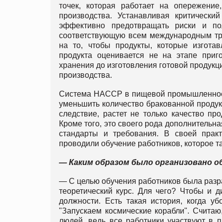
точек, которая работает на опережение
производства. Устанавливая критическ
эффективно предотвращать риски и по
соответствующую всем международным тр
на то, чтобы продукты, которые изготав
продукта оценивается не на этапе приго
хранения до изготовления готовой проду
производства.
Система НАССР в пищевой промышленности
уменьшить количество бракованной продук
следствие, растет не только качество пр
Кроме того, это своего рода дополнительн
стандарты и требования. В своей прак
проводили обучение работников, которое т
— Каким образом было организовано о
— С целью обучения работников была разр
теоретический курс. Для чего? Чтобы и д
должности. Есть такая история, когда у
"Запускаем космические корабли". Считаю
людей, ведь все работники участвуют в 