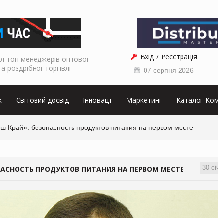
Вхід
Реєстрація
л топ-менеджерів оптової
та роздрібної торгівлі
07 серпня 2026
к
Світовий досвід
Інновації
Маркетинг
Каталог Ком
ш Край»: безопасность продуктов питания на первом месте
30 сі
ОПАСНОСТЬ ПРОДУКТОВ ПИТАНИЯ НА ПЕРВОМ МЕСТЕ