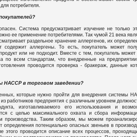
 для потребителя.
покупателей?
опасен. Система предусматривает изучение не только э
можно ее применение потребителями. Так чумой 21 века явл
матривает раздельное хранение аллергенов, их определе
т содержит аллергены. То есть, покупатель может пол
родукт или не подходит. Вместе с тем, покупатель может
на по всем стандартам, что внедренные на предприятии
готовления проводится проверка - бракераж, данные ко
мы НАССР в торговом заведении?
енных, которые нужно пройти для внедрения системы Н
 из работников предприятия с различным уровнем должнос
дукта, изготавливаемого его использования и возмо
ется с целью максимального охвата и сбора информац
м производства. Таким образом, мы можем проанализир
т определения потенциально опасных звеньев в производ
ле этого проводится описание всех процессов, проходящ