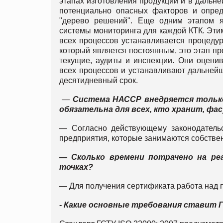
этапах изготовления продукции и в дальн
потенциально опасных факторов и опред
"дерево решений". Еще одним этапом я
системы мониторинга для каждой КТК. Эти
всех процессов устанавливается процеду
который является постоянным, это этап про
текущие, аудиты и инспекции. Они оцени
всех процессов и устанавливают дальней
десятидневный срок.
—
Система НАССР внедряется только
обязательна для всех, кто хранит, ф
— Согласно действующему законодатель
предприятия, которые занимаются собстве
— Сколько времени потрачено на р
точках?
— Для получения сертификата работа над п
- Какие основные требования ставит 