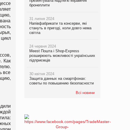
презентувала надлегкі керамічні
цессе
бронеплити
оляет
цию,
31 липня 2024
ована
Напівфабрикати та консерви, які
ность
стануть в пригоді, коли довго нема
ырья,
світла
 цикл
24 червня 2024
Meest Пошта і Shop-Express
ссов,
розширюють можливості українських
підприємців
. Как
телю.
ь все
30 квітня 2024
ацию,
Защита данных на смартфонах:
советы по повышению безопасности
Всі новини
одили
аждой
тила:
ажных
рудом