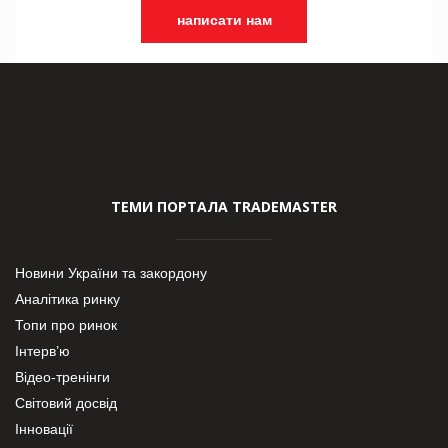
написати нам
ТЕМИ ПОРТАЛА TRADEMASTER
Новини України та закордону
Аналітика ринку
Топи про ринок
Інтерв’ю
Відео-тренінги
Світовий досвід
Інновації