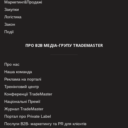
Маркетинг&Продажі
Закупки
Логістика
Закон
Події
ПРО В2В МЕДІА-ГРУПУ TRADEMASTER
Про нас
Наша команда
Реклама на порталі
Тренінговий центр
Конференції TradeMaster
Національні Премії
Журнал TradeMaster
Портал про Private Label
Послуги В2В- маркетингу та PR для клієнтів