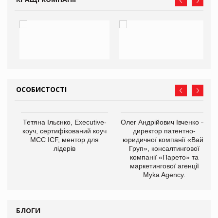
ОСОБИСТОСТІ
,
Тетяна Ільєнко, Executive-
Олег Андрійович Івченко —
ОВ
коуч, сертифікований коуч
директор патентно-
МСС ICF, ментор для
юридичної компанії «Вайз
лідерів
Груп», консалтингової
компанії «Парето» та
маркетингової агенції
Myka Agency.
БЛОГИ