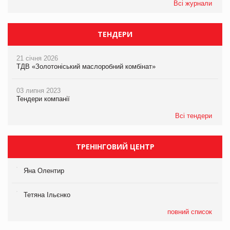
Всі журнали
ТЕНДЕРИ
21 січня 2026
ТДВ «Золотоніський маслоробний комбінат»
03 липня 2023
Тендери компанії
Всі тендери
ТРЕНІНГОВИЙ ЦЕНТР
Яна Олентир
Тетяна Ільєнко
повний список