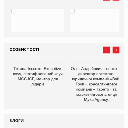
ОСОБИСТОСТІ
,
Тетяна Ільєнко, Executive-
Олег Андрійович Івченко —
ОВ
коуч, сертифікований коуч
директор патентно-
МСС ICF, ментор для
юридичної компанії «Вайз
лідерів
Груп», консалтингової
компанії «Парето» та
маркетингової агенції
Myka Agency.
БЛОГИ