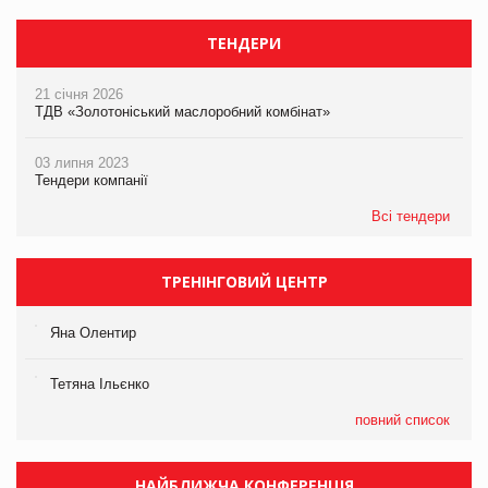
ТЕНДЕРИ
21 січня 2026
ТДВ «Золотоніський маслоробний комбінат»
03 липня 2023
Тендери компанії
Всі тендери
ТРЕНІНГОВИЙ ЦЕНТР
Яна Олентир
Тетяна Ільєнко
повний список
НАЙБЛИЖЧА КОНФЕРЕНЦІЯ