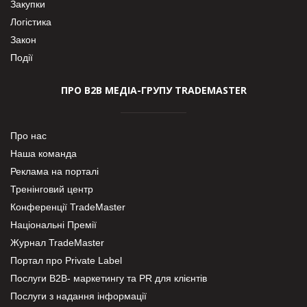
Закупки
Логістика
Закон
Події
ПРО В2В МЕДІА-ГРУПУ TRADEMASTER
Про нас
Наша команда
Реклама на порталі
Тренінговий центр
Конференції TradeMaster
Національні Премії
Журнал TradeMaster
Портал про Private Label
Послуги В2В- маркетингу та PR для клієнтів
Послуги з надання інформації