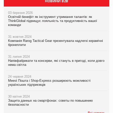
НОВИНИ B2B
03 березня 2026
Освітній бенефіт як інструмент утримання талантів: як
ThinkGlobal підвищує лояльність та продуктивність вашої
команди
31 жовтня 2024
Компанія Rarog Tactical Gear презентувала надлегкі керамічні
бронеплити
31 липня 2024
Напівфабрикати та консерви, які стануть в пригоді, коли довго
нема світла
24 червня 2024
Meest Пошта і Shop-Express розширюють можливості
українських підприємців
30 квітня 2024
Защита данных на смартфонах: советы по повышению
безопасности
Всі новини