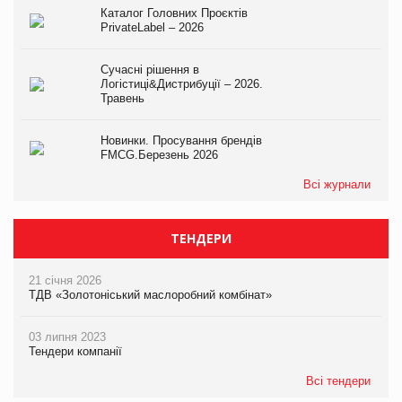
Каталог Головних Проєктів
PrivateLabel – 2026
Сучасні рішення в
Логістиці&Дистрибуції – 2026.
Травень
Новинки. Просування брендів
FMCG.Березень 2026
Всі журнали
ТЕНДЕРИ
21 січня 2026
ТДВ «Золотоніський маслоробний комбінат»
03 липня 2023
Тендери компанії
Всі тендери