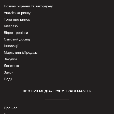
Новини України та закордону
Аналітика ринку
Топи про ринок
Інтерв’ю
Відео-тренінги
Світовий досвід
Інновації
Маркетинг&Продажі
Закупки
Логістика
Закон
Події
ПРО В2В МЕДІА-ГРУПУ TRADEMASTER
Про нас