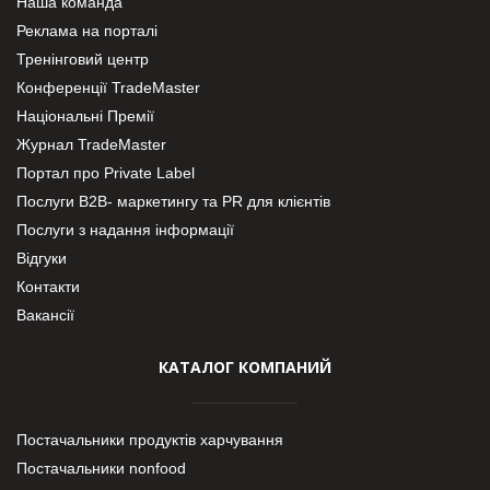
Наша команда
Реклама на порталі
Тренінговий центр
Конференції TradeMaster
Національні Премії
Журнал TradeMaster
Портал про Private Label
Послуги В2В- маркетингу та PR для клієнтів
Послуги з надання інформації
Відгуки
Контакти
Вакансії
КАТАЛОГ КОМПАНИЙ
Постачальники продуктів харчування
Постачальники nonfood