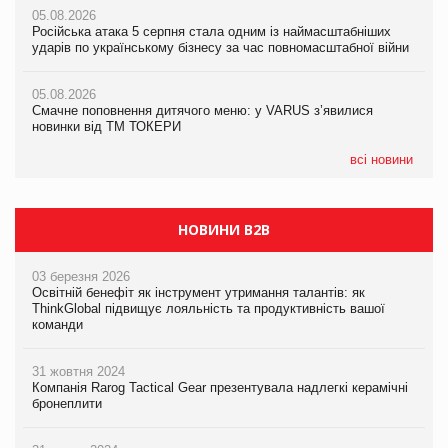
05.08.2026
05.08.2026
продуктів
Російська атака 5 серпня стала одним із наймасштабніших
Сергій Лісунов про заморожені хлібобулочні вироби на
ударів по українському бізнесу за час повномасштабної війни
PrivateLabel&FMCG Master 2026
05.08.2026
AstraZeneca обговорює найбільшу угоду десятиліття
05.08.2026
04.08.2026
Смачне поповнення дитячого меню: у VARUS з’явилися
Через атаку РФ у Дніпрі пошкоджено склад шоколаду
новинки від ТМ ТОКЕРИ
Millennium
всі новини
НОВИНИ B2B
03 березня 2026
Освітній бенефіт як інструмент утримання талантів: як
ThinkGlobal підвищує лояльність та продуктивність вашої
команди
31 жовтня 2024
Компанія Rarog Tactical Gear презентувала надлегкі керамічні
бронеплити