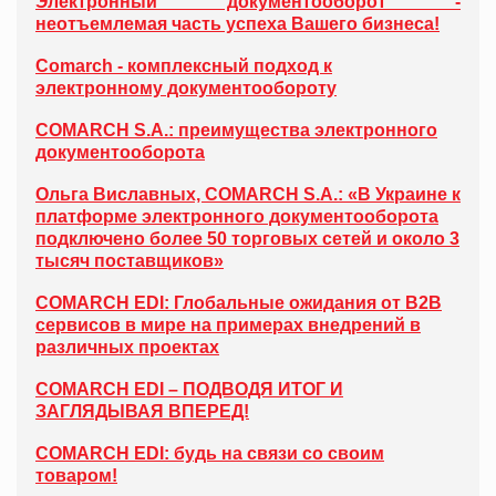
Электронный документооборот -
неотъемлемая часть успеха Вашего бизнеса!
Comarch - комплексный подход к
электронному документообороту
COMARCH S.A.: преимущества электронного
документооборота
Ольга Виславных, COMARCH S.A.: «В Украине к
платформе электронного документооборота
подключено более 50 торговых сетей и около 3
тысяч поставщиков»
COMARCH EDI: Глобальные ожидания от B2B
сервисов в мире на примерах внедрений в
различных проектах
COMARCH EDI – ПОДВОДЯ ИТОГ И
ЗАГЛЯДЫВАЯ ВПЕРЕД!
COMARCH EDI: будь на связи со своим
товаром!