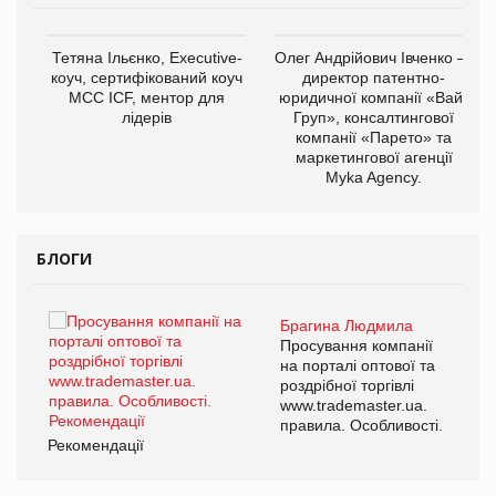
,
Тетяна Ільєнко, Executive-
Олег Андрійович Івченко —
ОВ
коуч, сертифікований коуч
директор патентно-
МСС ICF, ментор для
юридичної компанії «Вайз
лідерів
Груп», консалтингової
компанії «Парето» та
маркетингової агенції
Myka Agency.
БЛОГИ
Брагина Людмила
ї
Просування компанії
а
на порталі оптової та
роздрібної торгівлі
www.trademaster.ua.
і.
правила. Особливості.
Рекомендації
Ре