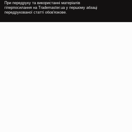
При передруку та використанні матеріалів
гіперпосилання на Trademaster.ua у першому абзаці
передрукованої статті обов'язкове.