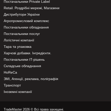
Постачальники Private Label
Retail. Роздрібні мережі, Магазини
Дистрибутори України
Агропромисловий комплекс
Постачальники обладнання
Постачальники послуг
Логістичні компанії
Тара та упаковка
Харчові добавки. Інгредієнти.
Постачальники IT-рішень
Складське обладнання
HoReCa
ЗМІ, Агенції, реклама, поліграфія
Транспорт
Іноземні компанії
TradeMaster 2026 © Всі права захищені.