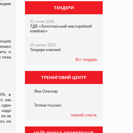
водим
ТЕНДЕРИ
21 січня 2026
ТДВ «Золотоніський маслоробний
комбінат»
ающие
03 липня 2023
ережал
Тендери компанії
ить и
ы пока
Всі тендери
ТРЕНІНГОВИЙ ЦЕНТР
Яна Олентир
0%, в
т, как
 один
Тетяна Ільєнко
ы надо
повний список
из-за
сь на
НАЙБЛИЖЧА КОНФЕРЕНЦІЯ