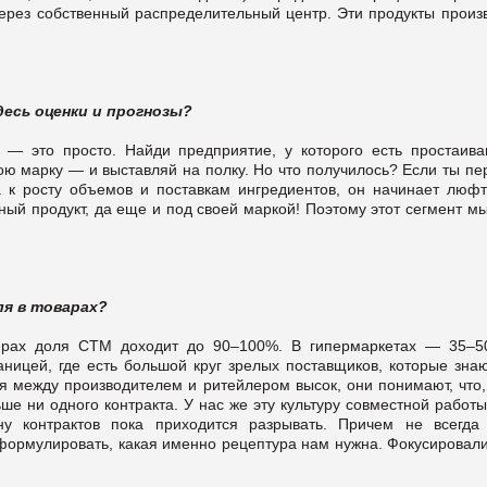
ерез собственный распределительный центр. Эти продукты произ
десь оценки и прогнозы?
— это просто. Найди предприятие, у которого есть простаив
вою марку — и выставляй на полку. Но что получилось? Если ты п
а к росту объемов и поставкам ингредиентов, он начинает люфт
ный продукт, да еще и под своей маркой! Поэтому этот сегмент м
ля в товарах?
терах доля СТМ доходит до 90–100%. В гипермаркетах — 35–5
ницей, где есть большой круг зрелых поставщиков, которые знаю
ия между производителем и ритейлером высок, они понимают, что,
ше ни одного контракта. У нас же эту культуру совместной работ
ну контрактов пока приходится разрывать. Причем не всегда 
сформулировать, какая именно рецептура нам нужна. Фокусировали