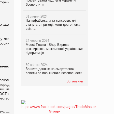
презентувала надлегкі керамічні
торый
бронеплити
31 липня 2024
Напівфабрикати та консерви, які
стануть в пригоді, коли довго нема
можно
світла
у что
24 червня 2024
оссии
Meest Пошта і Shop-Express
розширюють можливості українських
підприємців
30 квітня 2024
бычно
Защита данных на смартфонах:
советы по повышению безопасности
рском
Всі новини
перед
еш из
ГОСТы
ество
вать —