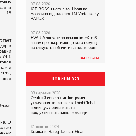
товых
07.08.2026
рая и
ICE BOSS цього літа! Новинка
06.08.2026
д — 18
07.08.2026
морозива від власної ТМ Varto вже у
Смачна новинка для хвостатих: у
Франція заборонила рекламні дзвінки
VARUS
VARUS з’явилися паучі Varto Paw
без згоди клієнтів
expert від власної ТМ Varto!
07.08.2026
EVA.UA запустила кампанію «Хто б
05.08.2026
тстает
знав» про асортимент, якого покупці
Мережа супермаркетів VARUS купує
идер в
не очікують побачити на платформі
мережу магазинів формату
рации
convenience store КОЛО: об’єднана
о 74,1
компанія налічуватиме 374 магазини
всі новини
говля
нта» и
нент»,
пания
НОВИНИ B2B
03 березня 2026
Освітній бенефіт як інструмент
утримання талантів: як ThinkGlobal
ома,
підвищує лояльність та
продуктивність вашої команди
на. О
31 жовтня 2024
олько
Компанія Rarog Tactical Gear
енных