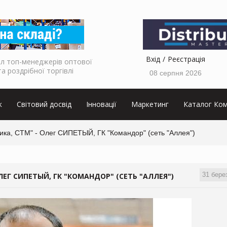
Вхід
Реєстрація
л топ-менеджерів оптової
та роздрібної торгівлі
08 серпня 2026
к
Світовий досвід
Інновації
Маркетинг
Каталог Ком
тика, СТМ" - Олег СИПЕТЫЙ, ГК "Командор" (сеть "Аллея")
31 бере
ЛЕГ СИПЕТЫЙ, ГК "КОМАНДОР" (СЕТЬ "АЛЛЕЯ")