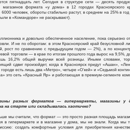
тся пятнадцать лет. Сегодня в структуре сети — десять продук
и магазинов формата «у дома» в 12 городах Красноярского к
 6000 человек, обороты стабильно растут, в среднем на 25% в го
ибыли в «Командоре» не раскрывают).
иллионника и довольно обеспеченное население, пока серьезно о
овли. И не по оборотам: в этом Красноярский край безусловной л
й, рост по сравнению с предыдущим годом — 2%), а по концент
евой торговли — в крае по итогам прошлого года вырос на 9,5%, д
ишь 16,2% общей выручки всей розницы. Иными словами, тор
оящий сдвиг произойдет, когда в Красноярск придут «Ашан», «Ле
 городе есть лишь два «Метро», четыре «О’кей» и «Седьмой конти
ра» это сеть «Красный Яр» и работающая в премиум-сегменте ком
азины разных форматов — гипермаркеты, магазины у д
на на старте или складывалась хаотично?
ше мы считали, что формат — это просто разная площадь магази
ия в гипермаркете и в магазине у дома, мы не знали. Когда мы т
миссию: создать комфортные условия для приобретения качеств