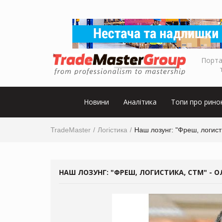
Порта
Новини
Аналітика
Топи про рино
TradeMaster
Логістика
Наш лозунг: "Фреш, логис
НАШ ЛОЗУНГ: "ФРЕШ, ЛОГИСТИКА, СТМ" - О