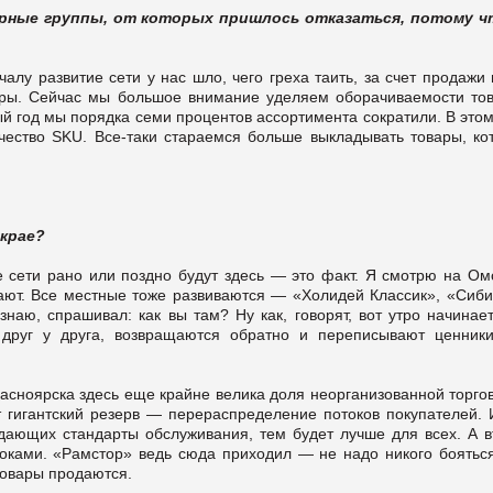
рные группы, от которых пришлось отказаться, потому ч
лу развитие сети у нас шло, чего греха таить, за счет продажи
тры. Сейчас мы большое внимание уделяем оборачиваемости тов
 год мы порядка семи процентов ассортимента сократили. В этом
ество SKU. Все-таки стараемся больше выкладывать товары, ко
 крае?
сети рано или поздно будут здесь — это факт. Я смотрю на Омс
отают. Все местные тоже развиваются — «Холидей Классик», «Сиби
знаю, спрашивал: как вы там? Ну как, говорят, вот утро начина
друг у друга, возвращаются обратно и переписывают ценники
Красноярска здесь еще крайне велика доля неорганизованной торг
ыт гигантский резерв — перераспределение потоков покупателей. 
адающих стандарты обслуживания, тем будет лучше для всех. А в
оками. «Рамстор» ведь сюда приходил — не надо никого бояться
товары продаются.