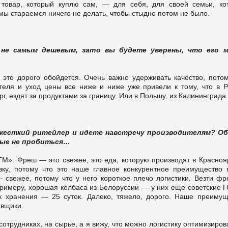
 товар, который куплю сам, — для себя, для своей семьи, ко
мы стараемся ничего не делать, чтобы стыдно потом не было.
не самым дешевым, зато вы будете уверены, что его 
 это дорого обойдется. Очень важно удерживать качество, потом
теля и уход цены все ниже и ниже уже привели к тому, что в Р
, ездят за продуктами за границу. Или в Польшу, из Калининграда.
 жесткий ритейлер и идете навстречу производителям? О
рые не пробиться…
СТМ». Фреш — это свежее, это еда, которую производят в Красноя
ку, потому что это наше главное конкурентное преимущество 
вежее, потому что у него короткое плечо логистики. Везти фр
примеру, хорошая колбаса из Белоруссии — у них еще советские 
ок хранения — 25 суток. Далеко, тяжело, дорого. Наше преимущ
авщики.
сотрудниках, на сырье, а я вижу, что можно логистику оптимизиро