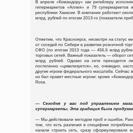
В апреле «Командору» как ритейлеру исполняе
гипермаркетов «Аллея» и 79 супермаркетов 
республики Хакасии. В компании работают около
млрд. рублей по итогам 2013-го (показатели пр
Отметим, что Красноярск, несмотря на статус м
от соседей по Сибири в развитии розничной торг
СФО (по итогам 2013 года — 456,6 млрд рубле
торговых сетей. Важный показатель — оборот сет
млрд. рублей. Однако на сети приходится л
постепенно «цивилизуется», но, очевидно, наст
другие игроки федерального масштаба. Сейчас в
но бал правят местные игроки: кроме «Командо
Rosa.
— Сегодня у вас под управлением маг
супермаркеты. Эта градация была продума
— Мы действовали методом проб и ошибок. Рань
том, что есть различия в специфике потреблен
начали строить сеть, сразу сформулировали 