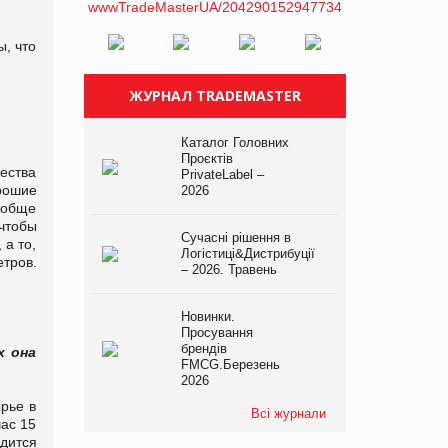
ы, что
ЖУРНАЛ TRADEMASTER
Каталог Головних
Проєктів
ества
PrivateLabel –
рошие
2026
ообще
чтобы
Сучасні рішення в
 а то,
Логістиці&Дистрибуції
тров.
– 2026. Травень
Новинки.
Просування
брендів
х она
FMCG.Березень
2026
рье в
Всі журнали
час 15
одится