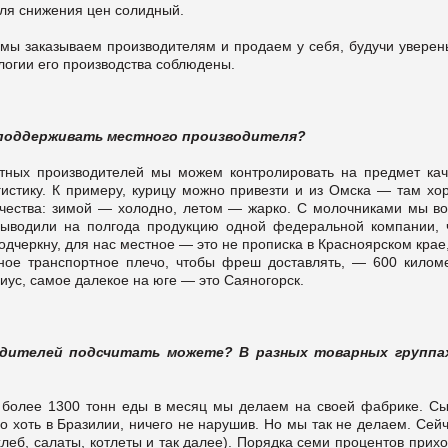
для снижения цен солидный.
 мы заказываем производителям и продаем у себя, будучи уверен
ологии его производства соблюдены.
— поддерживать местного производителя?
тных производителей мы можем контролировать на предмет кач
гистику. К примеру, курицу можно привезти и из Омска — там хо
качества: зимой — холодно, летом — жарко. С молочниками мы в
ыводили на полгода продукцию одной федеральной компании, 
одчеркну, для нас местное — это не прописка в Красноярском крае,
ьное транспортное плечо, чтобы фреш доставлять, — 600 киломе
диус, самое далекое на юге — это Саяногорск.
дителей подсчитать можете? В разных товарных группа
 более 1300 тонн еды в месяц мы делаем на своей фабрике. Сы
о хоть в Бразилии, ничего не нарушив. Но мы так не делаем. Сей
леб, салаты, котлеты и так далее). Порядка семи процентов прих