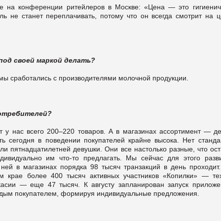
е на конференции ритейлеров в Москве: «Цена — это гигиенич
ль не станет переплачивать, потому что он всегда смотрит на ц
под своей маркой делать?
мы сработались с производителями молочной продукции.
потребителей?
 у нас всего 200–220 товаров. А в магазинах ассортимент — де
ть сегодня в поведении покупателей крайне высока. Нет станда
ли пятнадцатилетней девушки. Они все настолько разные, что ост
ивидуально им что-то предлагать. Мы сейчас для этого разв
ней в магазинах порядка 98 тысяч транзакций в день проходит.
м крае более 400 тысяч активных участников «Копилки» — тех
касии — еще 47 тысяч. К августу запланирован запуск приложе
аждым покупателем, формируя индивидуальные предложения.