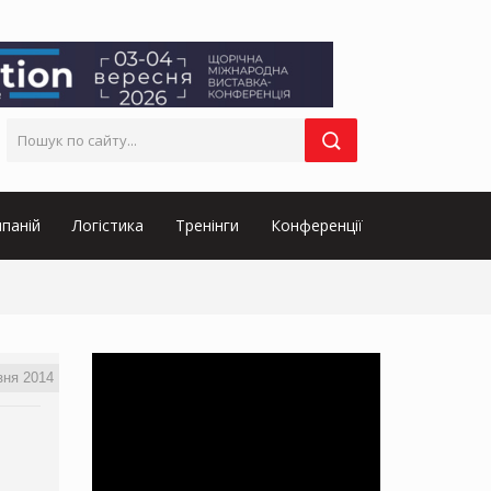
паній
Логістика
Тренінги
Конференції
зня 2014