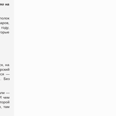
то на
 полок
аров,
 году,
торые
к, на
рский
ется —
. Без
овли —
И чем
торой
, там