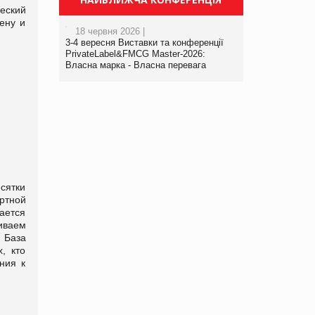
еский
ену и
18 червня 2026 |
3-4 вересня Виставки та конференції
PrivateLabel&FMCG Master-2026:
Власна марка - Власна перевага
сятки
ртной
ается
иваем
 База
, кто
ния к