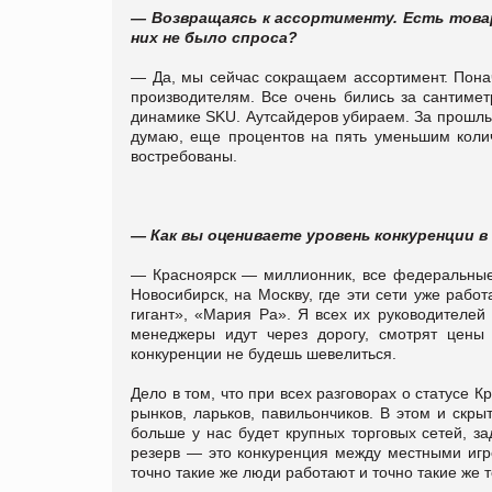
— Возвращаясь к ассортименту. Есть това
них не было спроса?
— Да, мы сейчас сокращаем ассортимент. Понача
производителям. Все очень бились за сантиме
динамике SKU. Аутсайдеров убираем. За прошлый
думаю, еще процентов на пять уменьшим колич
востребованы.
— Как вы оцениваете уровень конкуренции в
— Красноярск — миллионник, все федеральные 
Новосибирск, на Москву, где эти сети уже раб
гигант», «Мария Ра». Я всех их руководителей 
менеджеры идут через дорогу, смотрят цены 
конкуренции не будешь шевелиться.
Дело в том, что при всех разговорах о статусе 
рынков, ларьков, павильончиков. В этом и скр
больше у нас будет крупных торговых сетей, з
резерв — это конкуренция между местными игр
точно такие же люди работают и точно такие же 