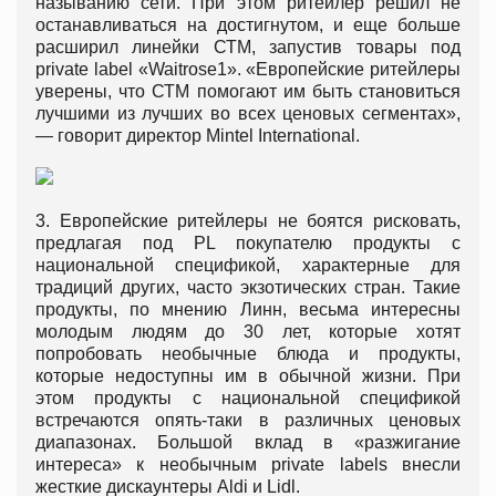
называнию сети. При этом ритейлер решил не
останавливаться на достигнутом, и еще больше
расширил линейки СТМ, запустив товары под
private label «Waitrose1». «Европейские ритейлеры
уверены, что СТМ помогают им быть становиться
лучшими из лучших во всех ценовых сегментах»,
— говорит директор Mintel International.
3. Европейские ритейлеры не боятся рисковать,
предлагая под PL покупателю продукты с
национальной спецификой, характерные для
традиций других, часто экзотических стран. Такие
продукты, по мнению Линн, весьма интересны
молодым людям до 30 лет, которые хотят
попробовать необычные блюда и продукты,
которые недоступны им в обычной жизни. При
этом продукты с национальной спецификой
встречаются опять-таки в различных ценовых
диапазонах. Большой вклад в «разжигание
интереса» к необычным private labels внесли
жесткие дискаунтеры Aldi и Lidl.