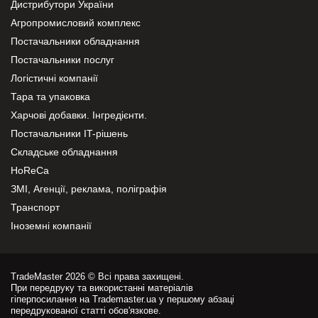
Дистрибутори України
Агропромисловий комплекс
Постачальники обладнання
Постачальники послуг
Логістичні компанії
Тара та упаковка
Харчові добавки. Інгредієнти.
Постачальники IT-рішень
Складське обладнання
HoReCa
ЗМІ, Агенції, реклама, поліграфія
Транспорт
Іноземні компанії
TradeMaster 2026 © Всі права захищені.
При передруку та використанні матеріалів
гіперпосилання на Trademaster.ua у першому абзаці
передрукованої статті обов'язкове.