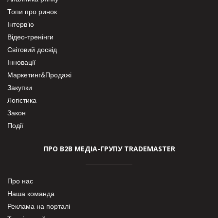
Топи про ринок
Інтерв’ю
Відео-тренінги
Світовий досвід
Інновації
Маркетинг&Продажі
Закупки
Логістика
Закон
Події
ПРО В2В МЕДІА-ГРУПУ TRADEMASTER
Про нас
Наша команда
Реклама на порталі