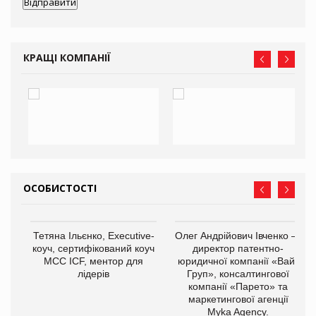
КРАЩІ КОМПАНІЇ
ОСОБИСТОСТІ
,
Тетяна Ільєнко, Executive-
Олег Андрійович Івченко —
ОВ
коуч, сертифікований коуч
директор патентно-
МСС ICF, ментор для
юридичної компанії «Вайз
лідерів
Груп», консалтингової
компанії «Парето» та
маркетингової агенції
Myka Agency.