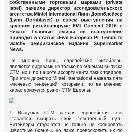
собственными торговыми марками (private
label), заявила директор исследовательского
агентства Mintel International Линн Дорнблейзер
(Lynn Dornblaser) в своем выступлении на
крупном ритейл-форуме FMI Connect 2016 в
Чикаго. Главные тезисы ее выступления
приводит в статье «Five European PL trends to
watch» американское издание Supermarket
News.
По мнению Линн, европейские ритейлеры
являются лидерами не только по объемам выпуска
СТМ, но и по широте ассортимента таких товаров.
При этом директор Mintel International назвала пять
ключевых тенденций, которыми, по ее мнению,
характеризуется рынок СТМ Европы.
1. Выпуская СТМ, каждая европейская сеть
старается выбрать свой собственный путь.
Ритейлеры стараются не только не копировать
известные бренды, но даже превосходить их по