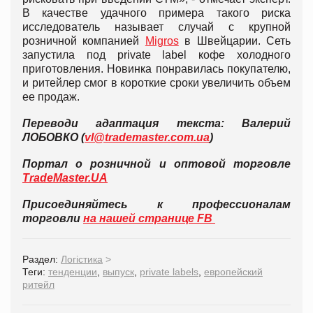
В качестве удачного примера такого риска
исследователь называет случай с крупной
розничной компанией
Migros
в Швейцарии. Сеть
запустила под private label кофе холодного
приготовления. Новинка понравилась покупателю,
и ритейлер смог в короткие сроки увеличить объем
ее продаж.
Перевод
и адаптация текста: Валерий
ЛОБОВКО (
vl@trademaster.com.ua
)
Портал о розничной и оптовой торговле
TradeMaster.UA
Присоединяйтесь к профессионалам
торговли
на нашей странице FB
Раздел:
Логістика
>
Теги:
тенденции
,
выпуск
,
private labels
,
европейский
ритейл