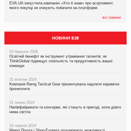
EVA.UA запустила кампанію «Хто б знав» про асортимент,
05.08.2026
якого покупці не очікують побачити на платформі
Мережа супермаркетів VARUS купує мережу магазинів
формату convenience store КОЛО: об’єднана компанія
налічуватиме 374 магазини
всі новини
НОВИНИ B2B
03 березня 2026
Освітній бенефіт як інструмент утримання талантів: як
ThinkGlobal підвищує лояльність та продуктивність вашої
команди
31 жовтня 2024
Компанія Rarog Tactical Gear презентувала надлегкі керамічні
бронеплити
31 липня 2024
Напівфабрикати та консерви, які стануть в пригоді, коли довго
нема світла
24 червня 2024
Meest Пошта і Shop-Express розширюють можливості