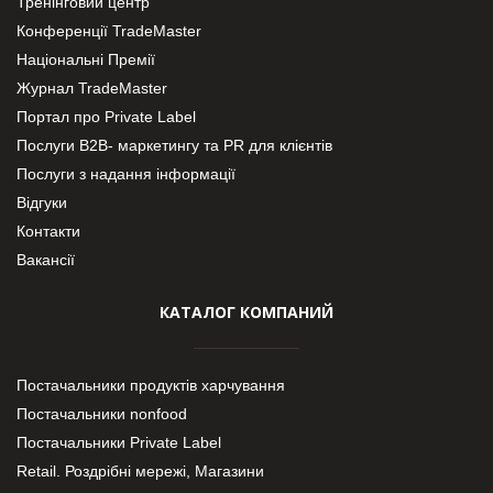
Тренінговий центр
Конференції TradeMaster
Національні Премії
Журнал TradeMaster
Портал про Private Label
Послуги В2В- маркетингу та PR для клієнтів
Послуги з надання інформації
Відгуки
Контакти
Вакансії
КАТАЛОГ КОМПАНИЙ
Постачальники продуктів харчування
Постачальники nonfood
Постачальники Private Label
Retail. Роздрібні мережі, Магазини