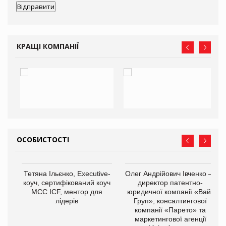
КРАЩІ КОМПАНІЇ
ОСОБИСТОСТІ
,
Тетяна Ільєнко, Executive-
Олег Андрійович Івченко —
ОВ
коуч, сертифікований коуч
директор патентно-
МСС ICF, ментор для
юридичної компанії «Вайз
лідерів
Груп», консалтингової
компанії «Парето» та
маркетингової агенції