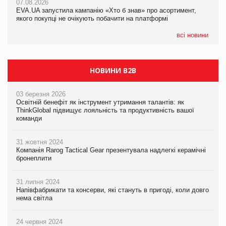
07.08.2026
EVA.UA запустила кампанію «Хто б знав» про асортимент,
05.08.2026
якого покупці не очікують побачити на платформі
Мережа супермаркетів VARUS купує мережу магазинів
формату convenience store КОЛО: об’єднана компанія
налічуватиме 374 магазини
всі новини
НОВИНИ B2B
03 березня 2026
Освітній бенефіт як інструмент утримання талантів: як
ThinkGlobal підвищує лояльність та продуктивність вашої
команди
31 жовтня 2024
Компанія Rarog Tactical Gear презентувала надлегкі керамічні
бронеплити
31 липня 2024
Напівфабрикати та консерви, які стануть в пригоді, коли довго
нема світла
24 червня 2024