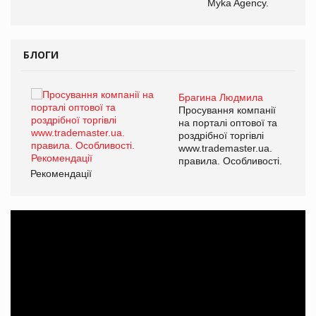
Myka Agency.
БЛОГИ
Брагина Людмила
ї
Просування компанії
а
на порталі оптової та
роздрібної торгівлі
www.trademaster.ua.
і.
правила. Особливості.
Рекомендації
Ре