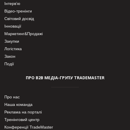
Інтерв’ю
Відео-тренінги
Світовий досвід
Інновації
Маркетинг&Продажі
Закупки
Логістика
Закон
Події
ПРО В2В МЕДІА-ГРУПУ TRADEMASTER
Про нас
Наша команда
Реклама на порталі
Тренінговий центр
Конференції TradeMaster