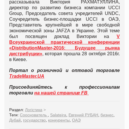
рассказывала Виктория РАХМАТУЛЛИНА,
директор по развитию бизнеса компании UCCI
Group, Председатель совета учредителей UNDC,
Соучредитель бизнес-площадки UCCI в ОАЭ,
Представитель крупнейшей в мире свободной
экономической зоны JAFZA в Украине. Этой теме
был посвящен доклад Виктории на
V
Всеукраинской практической конференции
«DistributionMaster-2016: Будущее рынка
дистрибуции»
, которая прошла 28 октября 2016г.
в Киеве.
Портал о розничной и оптовой торговле
TradeMaster.UA
Присоединяйтесь к профессионалам
торговли
на нашей странице FB
Раздел:
Логістика
>
Теги:
Сооснователь
,
Salateira
,
Евгений РУБАН
,
бизнес
,
Дубай
,
государство
,
конкуренты
,
ОАЭ