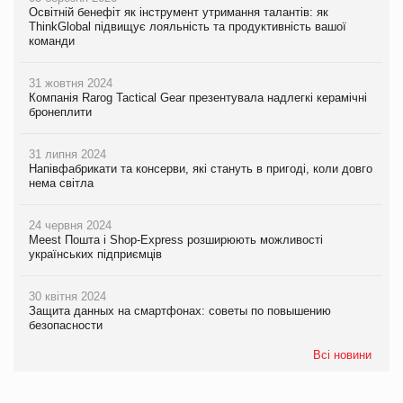
Освітній бенефіт як інструмент утримання талантів: як
ThinkGlobal підвищує лояльність та продуктивність вашої
команди
31 жовтня 2024
Компанія Rarog Tactical Gear презентувала надлегкі керамічні
бронеплити
31 липня 2024
Напівфабрикати та консерви, які стануть в пригоді, коли довго
нема світла
24 червня 2024
Meest Пошта і Shop-Express розширюють можливості
українських підприємців
30 квітня 2024
Защита данных на смартфонах: советы по повышению
безопасности
Всі новини