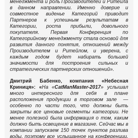
менеджмента и роль Производителей и Ритейла
в данном направлении. Именно доверие и
совместное виденье Категорий приводит
Партнеров к успешным результатам в
Категории, роста прибыли, довольного
покупателя. Первая Конференция по
Категорийному менеджменту стала основой для
развития данного понятия, отношений между
Производителем и Ритейлом, и уверена, с
каждым годом будет набирать большей
значимости для построения сильных и
стратегических партнерских отношений».
Дмитрий Бабенко, компания «Небесная
Криниця»: «
На
«
CatMan
Master
-2017
»
услышал
много интересного для себя в плане
расположения продукции в торговом зале —
особенно по части того, что должны быть
закрыты все ценовые сегменты категории. Не
менее полезной была информация о том, каким
должно быть освещение в магазине. Сейчас мы в
компании запускаем 150 точек пунктов разлива
воды, поэтому все услышанное на конференции,