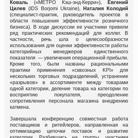
Коваль
(«МЕТРО Кэш-энд-Керри»),
Евгений
Цилев
(IDS Borjomi Ukraine),
Наталия Колодий
(специалист-практик, руководитель проектов в
области повышения эффективности розничного
бизнеса). В ходе дискуссии ее участники привели
ряд практических рекомендаций для коллег. В
частности, речь шла о целесообразности
использования для оценки эффективности работы
категорийных менеджеров единственного
показателя — увеличения операционной прибыли.
Кроме того, были названы рациональными
практики применения «сквозных KPI» для
нескольких торговых подразделений, устранение
«разрывов» в ассортименте между товарами
одной категории, деление товара на категории по
восприятию покупателя, преодоление
сопротивления персонала магазина внедрению
катмена.
Завершала конференцию совместная работа
поставщиков и ритейлеров, направленная на
оптимизацию цепочки поставок и развитие
категории. Разбившись на группы, участники