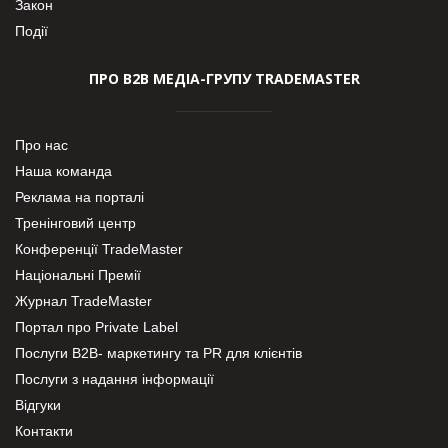
Закон
Події
ПРО В2В МЕДІА-ГРУПУ TRADEMASTER
Про нас
Наша команда
Реклама на порталі
Тренінговий центр
Конференції TradeMaster
Національні Премії
Журнал TradeMaster
Портал про Private Label
Послуги В2В- маркетингу та PR для клієнтів
Послуги з надання інформації
Відгуки
Контакти