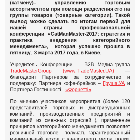
(катмену)– управлению торговым
ассортиментом при помощи разделения его на
группы товаров (товарные категории). Такой
вывод можно сделать по итогам первой для
нашей страны профессиональной
конференции «CatManMaster-2017: стратегия и
практика внедрения категорийного
менеджмента», которая успешно прошла в
пятницу, 3 марта 2017 года, в Киеве.
Учредитель Конференции — B2B Медиа-группа
TradeMasterGroup (www.TradeMaster.UA)
—
благодарит Партнеров за сотрудничество и
поддержку: Партнера кофе-брейков –
Груша.УА
и
Партнера Гостинності -
«Форнетті»
.
По мнению участников мероприятия (более 120
представителей торговых и дистрибуционных
компаний, производственных предприятий и
компаний из смежных отраслей ), применение
принципов категорийного менеджмента позволяет
розничной торговле получать гарантированный
минимальный доход с квадратного метра полки,