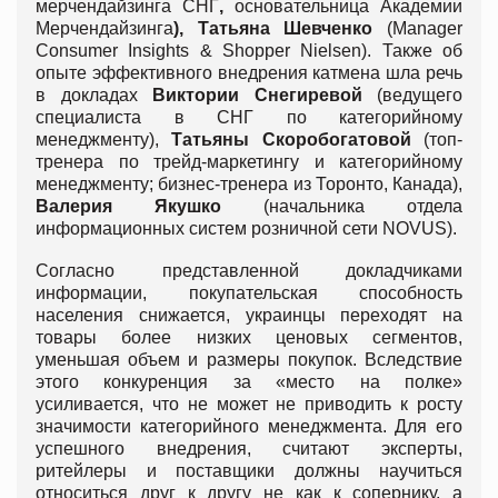
мерчендайзинга СНГ
,
основательница Академии
Мерчендайзинга
), Татьяна Шевченко
(Manager
Consumer Insights & Shopper Nielsen). Также об
опыте эффективного внедрения катмена шла речь
в докладах
Виктории Снегиревой
(ведущего
специалиста в СНГ по категорийному
менеджменту),
Татьяны Скоробогатовой
(топ-
тренера по трейд-маркетингу и категорийному
менеджменту; бизнес-тренера из Торонто, Канада),
Валерия Якушко
(начальника отдела
информационных систем розничной сети NOVUS).
Согласно представленной докладчиками
информации, покупательская способность
населения снижается, украинцы переходят на
товары более низких ценовых сегментов,
уменьшая объем и размеры покупок. Вследствие
этого конкуренция за «место на полке»
усиливается, что не может не приводить к росту
значимости категорийного менеджмента. Для его
успешного внедрения, считают эксперты,
ритейлеры и поставщики должны научиться
относиться друг к другу не как к сопернику, а