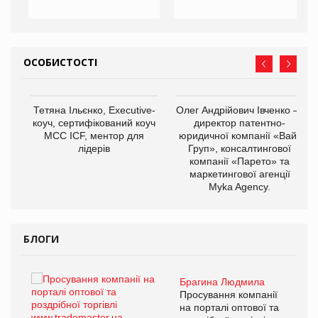
ОСОБИСТОСТІ
,
Тетяна Ільєнко, Executive-
Олег Андрійович Івченко —
ОВ
коуч, сертифікований коуч
директор патентно-
МСС ICF, ментор для
юридичної компанії «Вайз
лідерів
Груп», консалтингової
компанії «Парето» та
маркетингової агенції
Myka Agency.
БЛОГИ
Брагина Людмила
ї
Просування компанії
а
на порталі оптової та