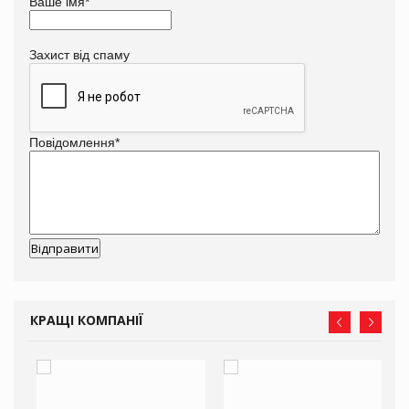
Ваше імя
*
Захист від спаму
Повідомлення
*
КРАЩІ КОМПАНІЇ