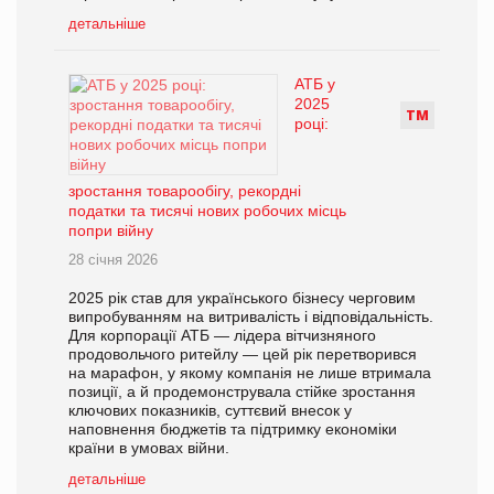
детальніше
АТБ у
2025
Т
М
році:
зростання товарообігу, рекордні
податки та тисячі нових робочих місць
попри війну
28 січня 2026
2025 рік став для українського бізнесу черговим
випробуванням на витривалість і відповідальність.
Для корпорації АТБ — лідера вітчизняного
продовольчого ритейлу — цей рік перетворився
на марафон, у якому компанія не лише втримала
позиції, а й продемонструвала стійке зростання
ключових показників, суттєвий внесок у
наповнення бюджетів та підтримку економіки
країни в умовах війни.
детальніше