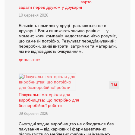
варто
задати перед друком у друкарні
10 березня 2026
Більшість помилок у друці трапляються не в
друкарні. Вони виникають значно раніше — у
момент, коли компанія недостатньо чітко розуміє,
що саме їй потрібно. Результат передбачуваний:
переробки, зайві витрати, затримки та матеріали,
які не відповідають очікуванням.
детальніше
Т
М
Пакувальні матеріали для
виробництва: що потрібно для
безперебійної роботи
09 березня 2026
Сьогодні жодне виробництво не обходиться без
пакування – від харчових і фармацевтичних
підприємств до меблевих фабрик чи інтернет-