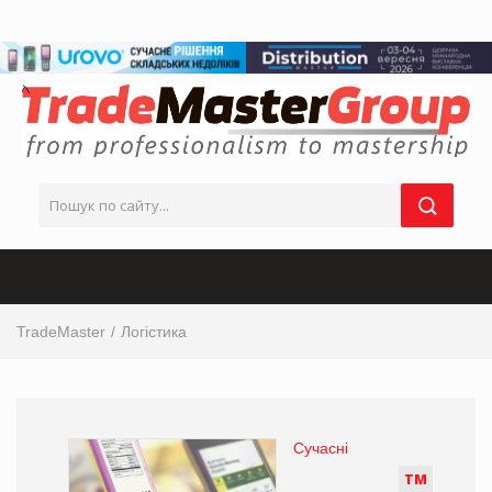
TradeMaster
Логістика
Сучасні
Т
М