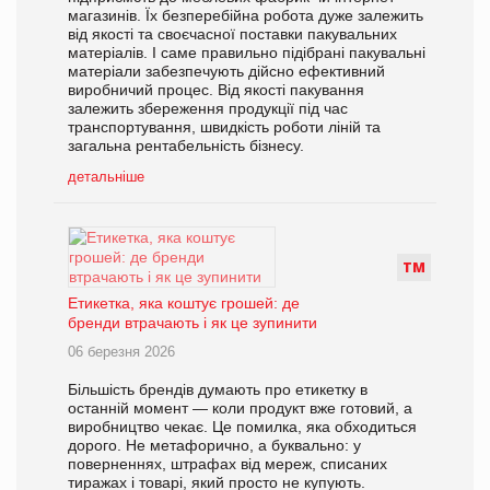
магазинів. Їх безперебійна робота дуже залежить
від якості та своєчасної поставки пакувальних
матеріалів. І саме правильно підібрані пакувальні
матеріали забезпечують дійсно ефективний
виробничий процес. Від якості пакування
залежить збереження продукції під час
транспортування, швидкість роботи ліній та
загальна рентабельність бізнесу.
детальніше
Т
М
Етикетка, яка коштує грошей: де
бренди втрачають і як це зупинити
06 березня 2026
Більшість брендів думають про етикетку в
останній момент — коли продукт вже готовий, а
виробництво чекає. Це помилка, яка обходиться
дорого. Не метафорично, а буквально: у
поверненнях, штрафах від мереж, списаних
тиражах і товарі, який просто не купують.