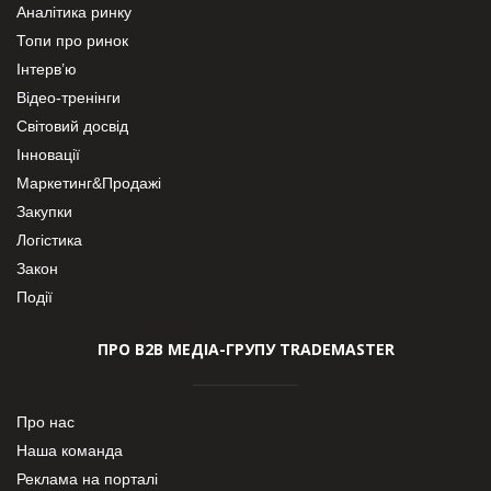
Аналітика ринку
Топи про ринок
Інтерв’ю
Відео-тренінги
Світовий досвід
Інновації
Маркетинг&Продажі
Закупки
Логістика
Закон
Події
ПРО В2В МЕДІА-ГРУПУ TRADEMASTER
Про нас
Наша команда
Реклама на порталі