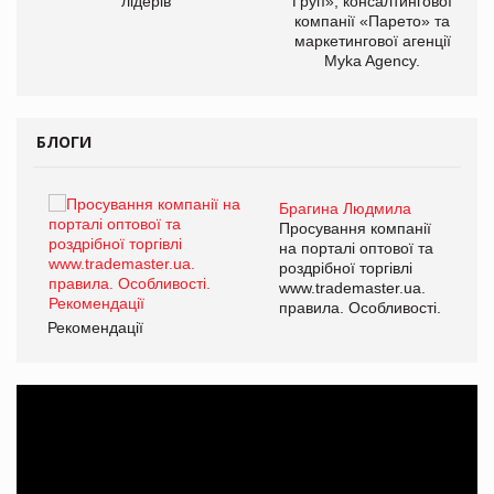
лідерів
Груп», консалтингової
компанії «Парето» та
маркетингової агенції
Myka Agency.
БЛОГИ
Брагина Людмила
ї
Просування компанії
а
на порталі оптової та
роздрібної торгівлі
www.trademaster.ua.
і.
правила. Особливості.
Рекомендації
Ре