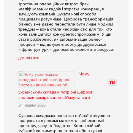
зростання операційних витрат, брак
кваліфікованих кадрів і жорстка конкуренція
змушують компанії шукати нові способи
працювати розумніше. Цифрова трансформація
бізнесу вже давно перестала бути лише модним
трендом – вона стала необхідністю для тих, хто
хоче залишатися конкурентоспроможним. У цій
статті розберемо, як автоматизація бізнес-
процесів – від документообігу до друкарської
інфраструктури – допомагає економити ресурси.
детальніше
Чому
Т
М
українським складам потрібні цифрові
системи вимірювання об'єму та ваги
24 червня 2026
Сучасна складська логістика в Україні змушена
працювати в режимі максимальної економії
простору, часу та бюджетів. Кожен зайвий
кубічний сантиметр на стелажі або в кузові