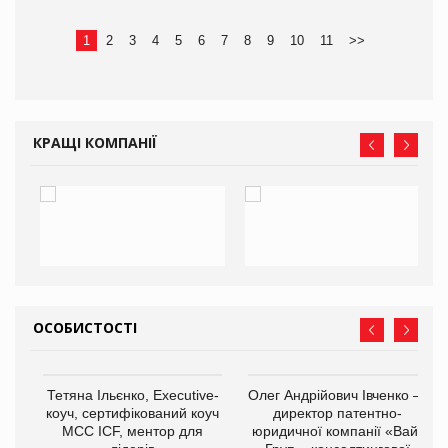
1
2
3
4
5
6
7
8
9
10
11
>>
КРАЩІ КОМПАНІЇ
ОСОБИСТОСТІ
,
Тетяна Ільєнко, Executive-
Олег Андрійович Івченко —
ОВ
коуч, сертифікований коуч
директор патентно-
МСС ICF, ментор для
юридичної компанії «Вайз