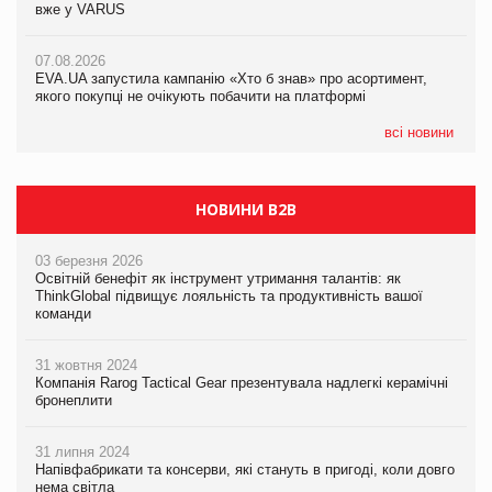
вже у VARUS
Смачна новинка для хвостатих: у VARUS з’явилися паучі
07.08.2026
Varto Paw expert від власної ТМ Varto!
Франція заборонила рекламні дзвінки без згоди клієнтів
07.08.2026
EVA.UA запустила кампанію «Хто б знав» про асортимент,
05.08.2026
якого покупці не очікують побачити на платформі
Мережа супермаркетів VARUS купує мережу магазинів
формату convenience store КОЛО: об’єднана компанія
налічуватиме 374 магазини
всі новини
НОВИНИ B2B
03 березня 2026
Освітній бенефіт як інструмент утримання талантів: як
ThinkGlobal підвищує лояльність та продуктивність вашої
команди
31 жовтня 2024
Компанія Rarog Tactical Gear презентувала надлегкі керамічні
бронеплити
31 липня 2024
Напівфабрикати та консерви, які стануть в пригоді, коли довго
нема світла