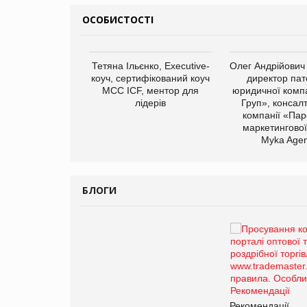
ОСОБИСТОСТІ
арас Ігорович,
Тетяна Ільєнко, Executive-
Олег Андрійович
иробництва ТОВ
коуч, сертифікований коуч
директор пат
Герчак"
МСС ICF, ментор для
юридичної компа
лідерів
Груп», консал
компанії «Пар
маркетингової
Myka Agen
БЛОГИ
Брагина Людмила
Просування компанії на
порталі оптової та
роздрібної торгівлі
www.trademaster.ua.
правила. Особливості.
ії
Рекомендації