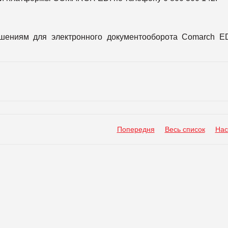
ешениям для электронного документооборота Comarch E
Попередня
Весь список
Нас