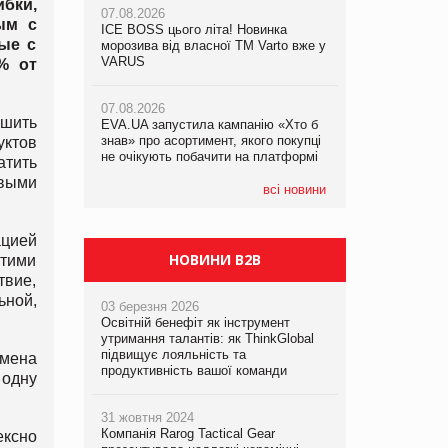
ибки,
07.08.2026
ым с
ICE BOSS цього літа! Новинка
06.08.2026
ые с
07.08.2026
морозива від власної ТМ Varto вже у
Смачна новинка для хвостатих: у
Франція заборонила рекламні дзвінки
VARUS
VARUS з’явилися паучі Varto Paw
% от
без згоди клієнтів
expert від власної ТМ Varto!
07.08.2026
шить
EVA.UA запустила кампанію «Хто б
05.08.2026
знав» про асортимент, якого покупці
Мережа супермаркетів VARUS купує
уктов
не очікують побачити на платформі
мережу магазинів формату
атить
convenience store КОЛО: об’єднана
овыми
компанія налічуватиме 374 магазини
всі новини
ацией
НОВИНИ B2B
этими
твие,
ной,
03 березня 2026
Освітній бенефіт як інструмент
утримання талантів: як ThinkGlobal
підвищує лояльність та
бмена
продуктивність вашої команди
 одну
31 жовтня 2024
Компанія Rarog Tactical Gear
кс­но