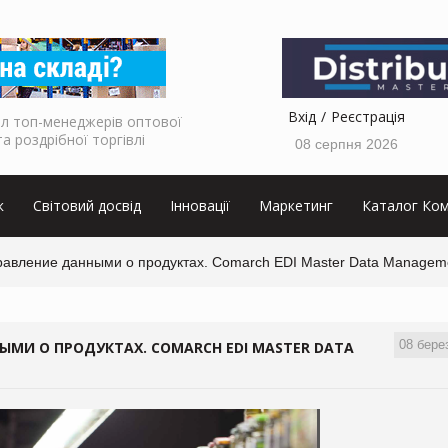
Вхід
Реєстрація
л топ-менеджерів оптової
та роздрібної торгівлі
08 серпня 2026
к
Світовий досвід
Інновації
Маркетинг
Каталог Ком
авление данными о продуктах. Comarch EDI Master Data Managem
08 бере
МИ О ПРОДУКТАХ. COMARCH EDI MASTER DATA