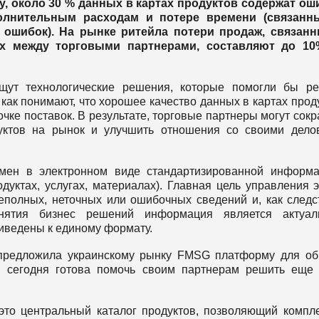
y, около 30 % данных в картах продуктов содержат ош
полнительным расходам и потере времени (связанн
ошибок). На рынке ритейла потери продаж, связанн
 между торговыми партнерами, составляют до 10
щут технологические решения, которые помогли бы ре
 как понимают, что хорошее качество данных в картах прод
ке поставок. В результате, торговые партнеры могут сокр
дуктов на рынок и улучшить отношения со своими дел
мен в электронном виде стандартизированной информ
дуктах, услугах, материалах). Главная цель управления 
полных, неточных или ошибочных сведений и, как следс
нятия бизнес решений информация является актуаль
иведены к единому формату.
 предложила украинскому рынку FMSG платформу для о
, сегодня готова помочь своим партнерам решить еще
то центральный каталог продуктов, позволяющий компле