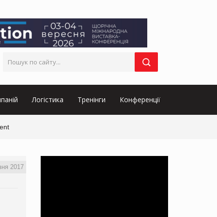
паній
Логістика
Тренінги
Конференції
ent
зня 2017