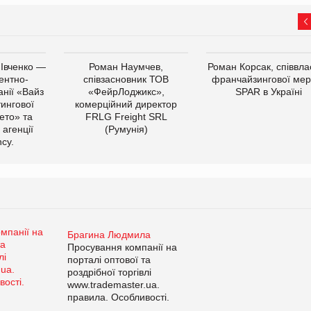
 Івченко —
Роман Наумчев,
Роман Корсак, співвла
ентно-
співзасновник ТОВ
франчайзингової мер
нії «Вайз
«ФейрЛоджикс»,
SPAR в Україні
тингової
комерційний директор
ето» та
FRLG Freight SRL
 агенції
(Румунія)
cy.
Брагина Людмила
Просування компанії на
порталі оптової та
роздрібної торгівлі
www.trademaster.ua.
правила. Особливості.
Рекомендації