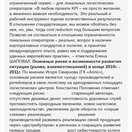
ограниченный сервис – для локальных логистических
операторов. «В любом проекте
KPI
– не просто желание,
а жизненно важная необходимость. Это реальный и
рабочий инструмент оценки количественных результатов.
В отношении стандартизации, мы можем обойтись без
нее, но, увы, тогда cost reduction под большим вопросом.
Позволю не согласиться в отношении ограниченности
локальных операторов – реально, вопрос в наличии
корпоративных стандартов и политик, и принятии
международного опыта, равно как и поддержание
удачных европейских практик», – отметила Елена
ШАПОВАЛ.
Основные риски и возможности развития
ситуации (рынка, взаимоотношений) в конце 2010
г. -
2011г.
По мнению Игоря Смирнова (ГК «Алло»),
основным риском является «уход» производителей и
ритейлеров в свою логистику на арендованных площадях
логистических центров. Константин Поповенко отмечает
следующие риски: · стареющий автопарк,
отсутствие дешевых денег, неготовность дорожных служб
противостоять природным явлениям, новое налоговое
законодательство, увеличение доли оборота по «серым
схемам» реализации; · решение
производителей развивать реализацию своей продукции
через «дистрибуторов» в регионах и сокращать развитие
прямых продаж; · рост себестоимости услуги