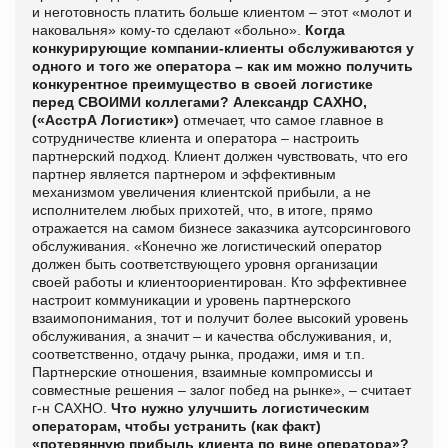
и неготовность платить больше клиентом – этот «молот и
наковальня» кому-то сделают «больно».
Когда
конкурирующие компании-клиенты обслуживаются у
одного и того же оператора – как им можно получить
конкурентное преимущество в своей логистике
перед СВОИМИ коллегами?
Александр САХНО,
(«АсстрА Логистик»)
отмечает, что
самое главное в
сотрудничестве клиента и оператора – настроить
партнерский подход. Клиент должен чувствовать, что его
партнер является партнером и эффективным
механизмом увеличения клиентской прибыли, а не
исполнителем любых прихотей, что, в итоге, прямо
отражается на самом бизнесе заказчика аутсорсингового
обслуживания. «Конечно же логистический оператор
должен быть соответствующего уровня организации
своей работы и клиентоориентирован. Кто эффективнее
настроит коммуникации и уровень партнерского
взаимопонимания, тот и получит более высокий уровень
обслуживания, а значит – и качества обслуживания, и,
соответственно, отдачу рынка, продажи, имя и т.п.
Партнерские отношения, взаимные компромиссы и
совместные решения – залог побед на рынке», – считает
г-н САХНО.
Что нужно улучшить логистическим
операторам, чтобы устранить (как факт)
«потерянную прибыль клиента по вине оператора»?