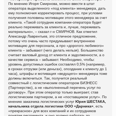
По мнению Игоря Смирнова, можно ввести в штат
оператора выделенного «под клиента» менеджера, дать
ему полномочия корректировать процесс, при условии
получения половины мотивации этого менеджера за счет
клиента. «Такой сотрудник компании-оператора будет
реально переживать за клиента и, лучше, переживать
материально», – сказал г-н СМИРНОВ. Как отметил
Александр Лаврентьев, это отличное предложение,
потому что очень часто придумывают внутреннюю
мотивацию для персонала, а про «дорогого любимого»
клиента – забывают (чего делать нельзя). Большинство
считает валовый доход от клиента и задолженности, а о
качестве сервиса – забывают. Необходимо, чтобы:
уровень допустимых ошибок составлял 0,5% (например,
в сроках отгрузки (или деньгах), опоздание к клиенту до 1
часа), штрафы и мотивация «ведущего» менеджера тоже
должны включиться. Так, получится реальный
совместный с логистическим оператором БИЗНЕСС
(Партнерство), а не «выполненный перечень услуг по
договору». При этом оператор только выиграет, став
логистическим партнером, а не «поставщиком услуг». По
мнению заказчика логистических услуг
Юрия ШЕСТАКА,
начальника отдела логистики ООО «Дарника»
, есть
«прекрасное» для всех компаний и их сотрудников
понятие регламента, и оно должно работать до