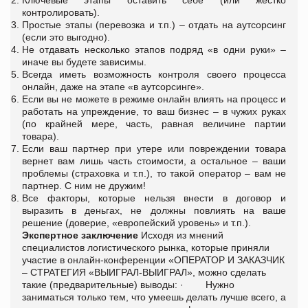
контролировать).
Простые этапы (перевозка и т.п.) – отдать на аутсорсинг
(если это выгодно).
Не отдавать несколько этапов подряд «в одни руки» –
иначе вы будете зависимы.
Всегда иметь возможность контроля своего процесса
онлайн, даже на этапе «в аутсорсинге».
Если вы не можете в режиме онлайн влиять на процесс и
работать на упреждение, то ваш бизнес – в чужих руках
(по крайней мере, часть, равная величине партии
товара).
Если ваш партнер при утере или повреждении товара
вернет вам лишь часть стоимости, а остальное – ваши
проблемы (страховка и т.п.), то такой оператор – вам не
партнер. С ним не дружим!
Все факторы, которые нельзя внести в договор и
выразить в деньгах, не должны повлиять на ваше
решение (доверие, «европейский уровень» и т.п.).
Экспертное заключение
Исходя из мнений
специалистов логистического рынка, которые приняли
участие в онлайн-конференции «ОПЕРАТОР И ЗАКАЗЧИК
– СТРАТЕГИЯ «ВЫИГРАЛ-ВЫИГРАЛ», можно сделать
такие (предварительные) выводы: · Нужно
заниматься только тем, что умеешь делать лучше всего, а