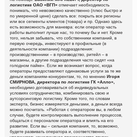
логистике ОАО «ВГП»
отмечает необходимость
понимать, что невозможно качественно (плюс быстро и
по умеренной цене) сделать все: покрыть все регионы
или все сегменты клиентов (товара) и пр. Однако здесь
есть возможность для маневра: если оператор часть
работы выполнит лучше нас, то почему бы и нет. Кроме
того, нельзя забывать, что собственники компаний, в
первую очередь, инвестируют в профильные (в
деятельности компании) подразделения:
производственники – в производство, ритейл – в
магазины, а другие подразделения часто сидят «на
голодном пайке». Если же возникает вопрос, когда
операторы предоставляют одинаковые услуги за те же
деньги компаниям-конкурентам, то, по мнению
Игоря
СМИРНОВА, директора по логистике ГК «Алло»,
необходимо договариваться об индивидуальных
условиях сотрудничества, комбинировать свою и
аутсорсинговую логистику. Кроме того, по словам
эксперта, бизнес измеряется деньгами, а деньги всегда
можно посчитать. «Работая с оператором вы, в любом
случае, будете контролировать выполнение процессов,
общаться с персоналом оператора и влиять на его
развитие. Если вы – сильная компания, то, возможно,
будете развивать оператора и, соответственно,
увеличивать конкурентное преимущество других