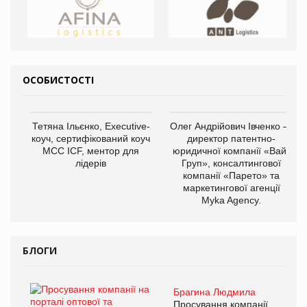
ОСОБИСТОСТІ
Тетяна Ільєнко, Executive-
Олег Андрійович Івченко —
коуч, сертифікований коуч
директор патентно-
МСС ICF, ментор для
юридичної компанії «Вайз
лідерів
Груп», консалтингової
компанії «Парето» та
маркетингової агенції
Myka Agency.
БЛОГИ
Брагина Людмила
Просування компанії