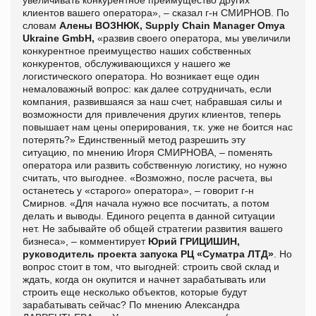
клиентов вашего оператора», – сказал г-н СМИРНОВ. По
словам
Алены ВОЗНЮК, Supply Chain Manager Omya
Ukraine GmbH,
«развив своего оператора, мы увеличили
конкурентное преимущество наших собственных
конкурентов, обслуживающихся у нашего же
логистического оператора. Но возникает еще один
немаловажный вопрос: как далее сотрудничать, если
компания, развившаяся за наш счет, набравшая силы и
возможности для привлечения других клиентов, теперь
повышает нам цены оперирования, т.к. уже не боится нас
потерять?» Единственный метод разрешить эту
ситуацию, по мнению Игоря СМИРНОВА, – поменять
оператора или развить собственную логистику, но нужно
считать, что выгоднее. «Возможно, после расчета, вы
останетесь у «старого» оператора», – говорит г-н
Смирнов. «Для начала нужно все посчитать, а потом
делать и выводы. Единого рецепта в данной ситуации
нет. Не забывайте об общей стратегии развития вашего
бизнеса», – комментирует
Юрий ГРИЦИШИН,
руководитель проекта запуска РЦ «Суматра ЛТД»
. Но
вопрос стоит в том, что выгодней: строить свой склад и
ждать, когда он окупится и начнет зарабатывать или
строить еще несколько объектов, которые будут
зарабатывать сейчас? По мнению Александра