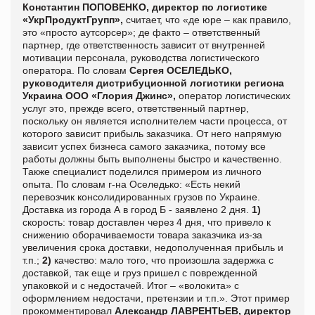
Константин ПОПОВЕНКО, директор по логистике
«УкрПродуктГрупп»,
считает, что «де юре – как правило,
это «просто аутсорсер»; де факто – ответственный
партнер, где ответственность зависит от внутренней
мотивации персонала, руководства логистического
оператора. По словам
Сергея ОСЕЛЕДЬКО,
руководителя дистрибуционной логистики региона
Украина ООО «Глория Джинс»,
оператор логистических
услуг это, прежде всего, ответственный партнер,
поскольку он является исполнителем части процесса, от
которого зависит прибыль заказчика. От него напрямую
зависит успех бизнеса самого заказчика, потому все
работы должны быть выполнены быстро и качественно.
Также специалист поделился примером из личного
опыта. По словам г-на Оселедько: «Есть некий
перевозчик консолидированных грузов по Украине.
Доставка из города А в город Б - заявлено 2 дня.
1)
скорость: товар доставлен через 4 дня, что привело к
снижению оборачиваемости товара заказчика из-за
увеличения срока доставки, недополученная прибыль и
т.п.;
2)
качество: мало того, что произошла задержка с
доставкой, так еще и груз пришел с поврежденной
упаковкой и с недостачей. Итог – «волокита» с
оформлением недостачи, претензии и т.п.». Этот пример
прокомментировал
Александр ЛАВРЕНТЬЕВ, директор