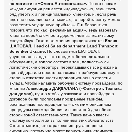
по логистике «Омега-Автопоставка».
По его словам,
каждая ситуация решается индивидуально, ведь «есть
ряд упертых и принципиальных клиентов, и, если речь
идет не о миллионах и тысячах, то порой клиенту можно
возместить упущенную прибыль». Г-н Лаврентьев
говорит, что это как «рекламная акция», ведь завоевать
клиента порой сложнее и дороже, чем выплатить ему
«неустойку». Такого же мнения придерживается
Елена
ШАПОВАЛ,
Head
of
Sales
department
Land
Transport
Schenker
Ukraine
.
По словам г-жи ШАПОВАЛ,
упущенная выгода – это предмет более детального
обсуждения, а вопрос состоит в том, полностью ли
логистические операторы перекладывают все риски на
провайдера или просто налаживают рабочую систему и
степень ответственности пропорционально степени
вклада. Чтобы наладить рабочую систему провайдера, по
мнению
Александра ДАРДАЛАНА («Фокстрот. Техника
для дома»),
нужно чтобы у заказчика и провайдера в
договоре были прописаны прозрачные тарифы,
расписанные пооперационно – с четким описанием
процедуры взаимодействия и с понятной для обеих
сторон зоной ответственности. Также важно ввести
систему контроля за выполнением этих обязательств.
Стоит отметить, что страхование груза не решит
ситуацию, потому что может вернуть лишь стоимость