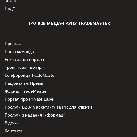
Закон
Події
ПРО В2В МЕДІА-ГРУПУ TRADEMASTER
Про нас
Наша команда
Реклама на порталі
Тренінговий центр
Конференції TradeMaster
Національні Премії
Журнал TradeMaster
Портал про Private Label
Послуги В2В- маркетингу та PR для клієнтів
Послуги з надання інформації
Відгуки
Контакти