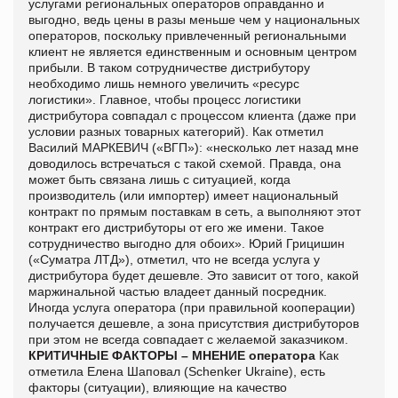
услугами региональных операторов оправданно и
выгодно, ведь цены в разы меньше чем у национальных
операторов, поскольку привлеченный региональными
клиент не является единственным и основным центром
прибыли. В таком сотрудничестве дистрибутору
необходимо лишь немного увеличить «ресурс
логистики». Главное, чтобы процесс логистики
дистрибутора совпадал с процессом клиента (даже при
условии разных товарных категорий). Как отметил
Василий МАРКЕВИЧ («ВГП»): «несколько лет назад мне
доводилось встречаться с такой схемой. Правда, она
может быть связана лишь с ситуацией, когда
производитель (или импортер) имеет национальный
контракт по прямым поставкам в сеть, а выполняют этот
контракт его дистрибуторы от его же имени. Такое
сотрудничество выгодно для обоих». Юрий Грицишин
(«Суматра ЛТД»), отметил, что не всегда услуга у
дистрибутора будет дешевле. Это зависит от того, какой
маржинальной частью владеет данный посредник.
Иногда услуга оператора (при правильной кооперации)
получается дешевле, а зона присутствия дистрибуторов
при этом не всегда совпадает с желаемой заказчиком.
КРИТИЧНЫЕ ФАКТОРЫ – МНЕНИЕ оператора
Как
отметила Елена Шаповал (
Schenker
Ukraine
), есть
факторы (ситуации), влияющие на качество