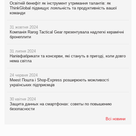
Освітній бенефіт як інструмент утримання талантів: як
ThinkGlobal підвищує лояльність та продуктивність вашої
команди
31 жовтня 2024
Компанія Rarog Tactical Gear презентувала надлегкі керамічні
бронеплити
31 липня 2024
Напівфабрикати та консерви, які стануть в пригоді, коли довго
нема світла
24 червня 2024
Meest Пошта і Shop-Express розширюють можливості
українських підприємців
30 квітня 2024
Защита данных на смартфонах: советы по повышению
безопасности
Всі новини