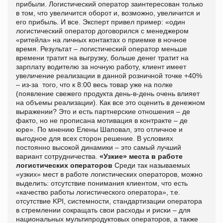
прибыли. Логистический оператор заинтересован только
в том, что увеличится оборот и, возможно, увеличится и
его прибыль. И все. Эксперт привел пример: «один
логистический оператор договорился с менеджером
«ритейла» на личных контактах о приемке в ночное
время. Результат – логистический оператор меньше
времени тратит на выгрузку, больше денег тратит на
зарплату водителю за ночную работу, клиент имеет
увеличение реализации в данной розничной точке +40%
– из-за того, что к 8:00 весь товар уже на полке
(появление свежего продукта день-в-день очень влияет
на объемы реализации). Как все это оценить в денежном
выражении? Это и есть партнерские отношения – де
факто, но не прописана мотивация в контракте – де
юре». По мнению Елены Шаповал, это отличное и
выгодное для всех сторон решение. В условиях
постоянно высокой динамики – это самый лучший
вариант сотрудничества.
«Узкие» места в работе
логистических операторов
Среди так называемых
«узких» мест в работе логистических операторов, можно
выделить: отсутствие понимания клиентом, что есть
«качество работы логистического оператора», т.е.
отсутствие K
PI
, системности, стандартизации оператора
в стремлении сокращать свои расходы и риски – для
национальных мультипродуктовых операторов, а также