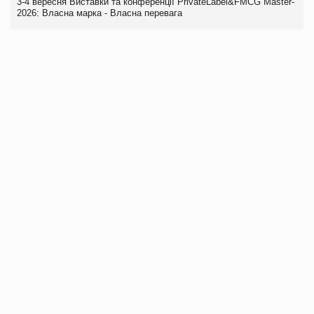
3-4 вересня Виставки та конференції PrivateLabel&FMCG Master-
2026: Власна марка - Власна перевага