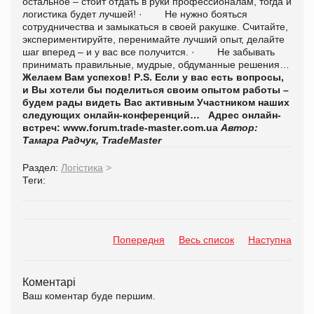
остальное – стоит отдать в руки профессионалам, тогда и
логистика будет лучшей! · Не нужно бояться
сотрудничества и замыкаться в своей ракушке. Считайте,
экспериментируйте, перенимайте лучший опыт, делайте
шаг вперед – и у вас все получится. · Не забывать
принимать правильные, мудрые, обдуманные решения…
Желаем Вам успехов!
P
.
S
. Если у вас есть вопросы,
и Вы хотели бы поделиться своим опытом работы –
будем рады видеть Вас активным Участником наших
следующих онлайн-конференций…
Адрес онлайн-
встреч:
www
.
forum
.
trade
-
master
.
com
.
ua
Автор:
Тамара Радчук,
TradeMaster
Раздел:
Логістика
>
Теги:
Попередня
Весь список
Наступна
Коментарі
Ваш коментар буде першим.