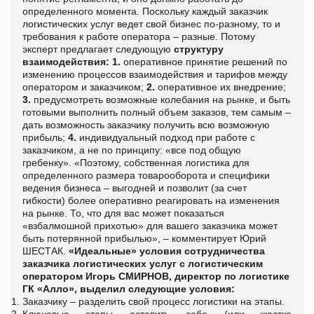
определенного момента. Поскольку каждый заказчик
логистических услуг ведет свой бизнес по-разному, то и
требования к работе оператора – разные. Потому
эксперт предлагает следующую
структуру
взаимодействия:
1.
оперативное принятие решений по
изменению процессов взаимодействия и тарифов между
оператором и заказчиком;
2.
оперативное их внедрение;
3.
предусмотреть возможные колебания на рынке, и быть
готовыми выполнить полный объем заказов, тем самым –
дать возможность заказчику получить всю возможную
прибыль;
4.
индивидуальный подход при работе с
заказчиком, а не по принципу: «все под общую
гребенку». «Поэтому, собственная логистика для
определенного размера товарооборота и специфики
ведения бизнеса – выгодней и позволит (за счет
гибкости) более оперативно реагировать на изменения
на рынке. То, что для вас может показаться
«взбалмошной прихотью» для вашего заказчика может
быть потерянной прибылью», – комментирует Юрий
ШЕСТАК.
«Идеальные» условия сотрудничества
заказчика логистических услуг с логистическим
оператором
Игорь СМИРНОВ, директор по логистике
ГК «Алло», выделил следующие условия:
Заказчику – разделить свой процесс логистики на этапы.
Ключевые этапы оставить себе (или жестко