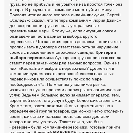
груза, но не прибыль и не убытки из-за простоя точек без
товара. В результате – компания может уйти в минус.
Подводя итог данного вопроса онлайн-дискусии, Сергей
Оселедько сказал, что теперь компания «Глория Джинс»
для сохранности груза использует различные
превентивные меры. К тому же, если ситуация совсем
безнадежная, есть варианты выбора другого
перевозчика. Что касается сроков доставки – стоит четко
прописывать в договоре ответственность за нарушение
сроков с применением штрафных санкций.
Критерии
выбора перевозчика
Аутсорсинг грузоперевозок всегда
ставит перед заказчиком ряд важных вопросов. Один из
них: «Как найти и выбрать перевозчика? Должен ли в
компании существовать резервный список надежных
перевозчиков или осуществлять поиск по мере
необходимости?». По мнению участников рынка,
изначально нужно провести анализ рынка логистических
услуг. Ведь чем большую долю занимает оператор, тем,
вероятней всего, его услуги будут более качественными.
Кроме того, важен локальный опыт применительно к
определенной группе товаров, где можно четко отследить
время, качество и налаженность системы доставки
товара в конечную точку. Также важно, что бы в
«резерве» были компании-перевозчики, готовые прийти
на помощь.
Василий МАРКЕВИЧ, директор по