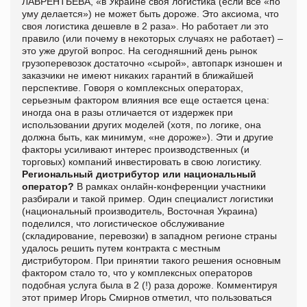
ЛАВРЕНТЬЕВА, «в Украине своя логистика (если все «по
уму делается») не может быть дороже. Это аксиома, что
своя логистика дешевле в 2 раза». Но работает ли это
правило (или почему в некоторых случаях не работает) –
это уже другой вопрос. На сегодняшний день рынок
грузоперевозок достаточно «сырой», автопарк изношен и
заказчики не имеют никаких гарантий в ближайшей
перспективе. Говоря о комплексных операторах,
серьезным фактором влияния все еще остается цена:
иногда она в разы отличается от издержек при
использовании других моделей (хотя, по логике, она
должна быть, как минимум, «не дороже»). Эти и другие
факторы усиливают интерес производственных (и
торговых) компаний инвестировать в свою логистику.
Региональный дистрибутор или национальный
оператор?
В рамках онлайн-конференции участники
разбирали и такой пример. Один специалист логистики
(национальный производитель, Восточная Украина)
поделился, что логистическое обслуживание
(складирование, перевозки) в западном регионе страны
удалось решить путем контракта с местным
дистрибутором. При принятии такого решения основным
фактором стало то, что у комплексных операторов
подобная услуга была в 2 (!) раза дороже. Комментируя
этот пример Игорь Смирнов отметил, что пользоваться