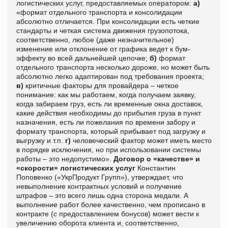
логистических услуг, предоставляемых оператором:
а)
«формат отдельного транспорта и консолидации
абсолютно отличается. При консолидации есть четкие
стандарты и четкая система движения грузопотока,
соответственно, любое (даже незначительное)
изменение или отклонение от графика ведет к бум-
эффекту во всей дальнейшей цепочке;
б)
формат
отдельного транспорта несколько дороже, но может быть
абсолютно легко адаптирован под требования проекта;
в)
критичные факторы для провайдера – четкое
понимание: как мы работаем, когда получаем заявку,
когда забираем груз, есть ли временные окна доставок,
какие действия необходимы до прибытия груза в пункт
назначения, есть ли пожелания по времени забору и
формату транспорта, который прибывает под загрузку и
выгрузку и т.п.
г)
человеческий фактор может иметь место
в порядке исключения, но при использовании системы
работы – это недопустимо».
Договор о «качестве» и
«скорости» логистических услуг
Константин
Поповенко («УкрПродукт Групп»), утверждает, что
невыполнение контрактных условий и получение
штрафов – это всего лишь одна сторона медали. А
выполнение работ более качественно, чем прописано в
контракте (с предоставлением бонусов) может вести к
увеличению оборота клиента и, соответственно,