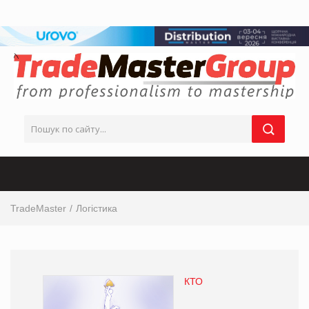
TradeMaster
Логістика
КТО