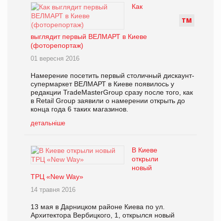
Как
Т
М
выглядит первый ВЕЛМАРТ в Киеве
(фоторепортаж)
01 вересня 2016
Намерение посетить первый столичный дискаунт-
супермаркет ВЕЛМАРТ в Киеве появилось у
редакции TradeMasterGroup сразу после того, как
в Retail Group заявили о намерении открыть до
конца года 6 таких магазинов.
детальніше
В Киеве
открыли
новый
ТРЦ «New Way»
14 травня 2016
13 мая в Дарницком районе Киева по ул.
Архитектора Вербицкого, 1, открылся новый