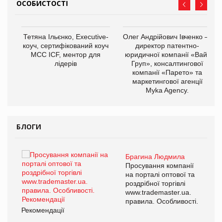
ОСОБИСТОСТІ
,
Тетяна Ільєнко, Executive-
Олег Андрійович Івченко —
ОВ
коуч, сертифікований коуч
директор патентно-
МСС ICF, ментор для
юридичної компанії «Вайз
лідерів
Груп», консалтингової
компанії «Парето» та
маркетингової агенції
Myka Agency.
БЛОГИ
Брагина Людмила
ї
Просування компанії
а
на порталі оптової та
роздрібної торгівлі
www.trademaster.ua.
і.
правила. Особливості.
Рекомендації
Ре