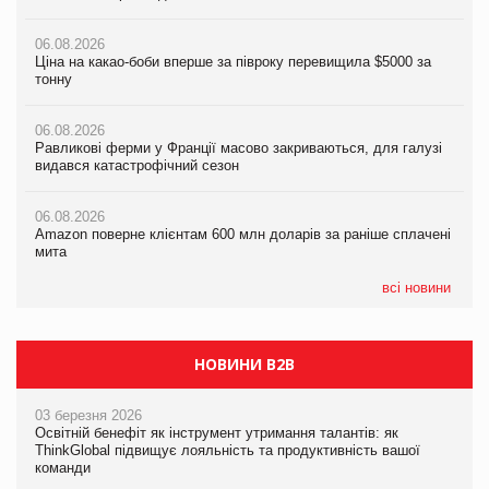
налічуватиме 374 магазини
06.08.2026
06.08.2026
Ціна на какао-боби вперше за півроку перевищила $5000 за
05.08.2026
Равликові ферми у Франції масово закриваються, для галузі
тонну
Російська атака 5 серпня стала одним із наймасштабніших
видався катастрофічний сезон
ударів по українському бізнесу за час повномасштабної війни
06.08.2026
06.08.2026
Равликові ферми у Франції масово закриваються, для галузі
05.08.2026
Amazon поверне клієнтам 600 млн доларів за раніше сплачені
видався катастрофічний сезон
Смачне поповнення дитячого меню: у VARUS з’явилися
мита
новинки від ТМ ТОКЕРИ
06.08.2026
05.08.2026
Amazon поверне клієнтам 600 млн доларів за раніше сплачені
05.08.2026
У Євросоюзі набули чинності нові правила щодо штучного
мита
Сергій Лісунов про заморожені хлібобулочні вироби на
інтелекту
PrivateLabel&FMCG Master 2026
всі новини
НОВИНИ B2B
03 березня 2026
Освітній бенефіт як інструмент утримання талантів: як
ThinkGlobal підвищує лояльність та продуктивність вашої
команди