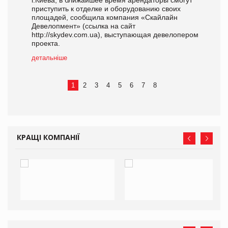
г.Киева, в ближайшее время арендаторы смогут
приступить к отделке и оборудованию своих
площадей, сообщила компания «Скайлайн
Девелопмент» (ссылка на сайт
http://skydev.com.ua), выступающая девелопером
проекта.
детальніше
1
2
3
4
5
6
7
8
КРАЩІ КОМПАНІЇ