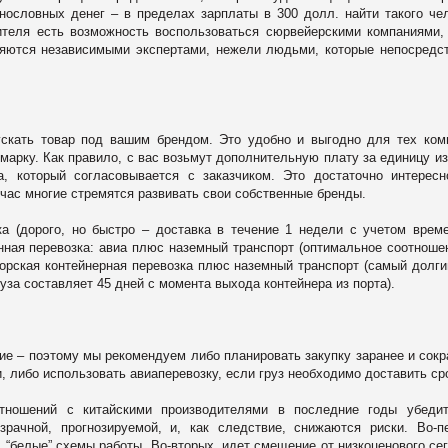
нословных денег – в пределах зарплаты в 300 долл. найти такого че
ителя есть возможность воспользоваться сюрвейерскими компаниями,
ляются независимыми экспертами, нежели людьми, которые непосредс
ускать товар под вашим брендом. Это удобно и выгодно для тех ком
марку. Как правило, с вас возьмут дополнительную плату за единицу и
, который согласовывается с заказчиком. Это достаточно интерес
йчас многие стремятся развивать свои собственные бренды.
а (дорого, но быстро – доставка в течение 1 недели с учетом врем
ная перевозка: авиа плюс наземный транспорт (оптимальное соотноше
 морская контейнерная перевозка плюс наземный транспорт (самый долги
руза составляет 45 дней с момента выхода контейнера из порта).
ние – поэтому мы рекомендуем либо планировать закупку заранее и сок
, либо использовать авиаперевозку, если груз необходимо доставить ср
тношений с китайскими производителями в последние годы убедит
зрачной, прогнозируемой, и, как следствие, снижаются риски. Во-п
 “белые” схемы работы. Во-вторых, идет смещение от низкоценового се