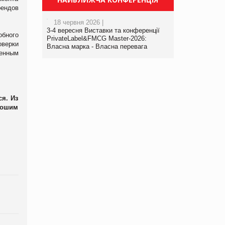
рендов
18 червня 2026 |
3-4 вересня Виставки та конференції
обного
PrivateLabel&FMCG Master-2026:
оверки
Власна марка - Власна перевага
женным
ся. Из
рошим