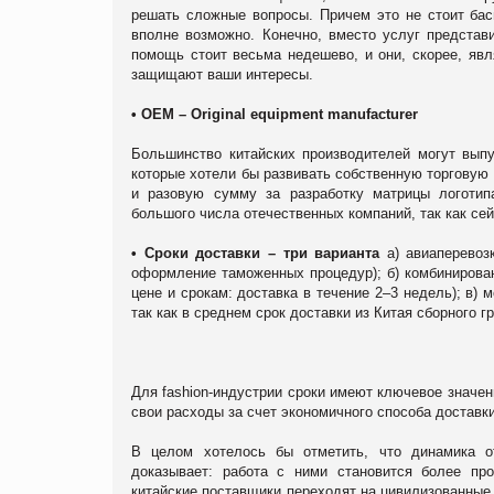
решать сложные вопросы. Причем это не стоит бас
вполне возможно. Конечно, вместо услуг представ
помощь стоит весьма недешево, и они, скорее, яв
защищают ваши интересы.
• OEM – Original equipment manufacturer
Большинство китайских производителей могут вып
которые хотели бы развивать собственную торговую 
и разовую сумму за разработку матрицы логотипа
большого числа отечественных компаний, так как се
• Сроки доставки – три варианта
а) авиаперевозк
оформление таможенных процедур); б) комбинирован
цене и срокам: доставка в течение 2–3 недель); в)
так как в среднем срок доставки из Китая сборного г
Для fashion-индустрии сроки имеют ключевое значе
свои расходы за счет экономичного способа доставки
В целом хотелось бы отметить, что динамика о
доказывает: работа с ними становится более про
китайские поставщики переходят на цивилизованные,