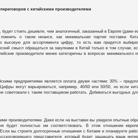
 переговоров с китайскими производителями
, будет стоить дешевле, чем аналогичный, заказанный в Европе (даже е
 помнить о таком нюансе, как минимальная партия поставки. Кита
но высокую для ассортимента цифру, то есть вам придется выбира
еский смысл обращаться за закупками в Китай только в том случае, е
пейские производители менее категоричны в вопросах минимального 
йскими предприятиями является оплата двумя частями: 30% – предоп
Цифры могут варьироваться, например, 40/60 или 50/50, но если кит
 не советовали с таким поставщиком работать. Добиваться выгодных дл
кими производителями. Даже если на выставке вы увидели опытные обр
тия будет полностью им соответствовать. В этом отношении европ
 Если вы строите долгосрочные отношения с Китаем и планируете рабо
усскоговорящего представителя, который будет защищать ваши инте