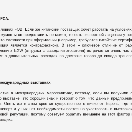
 FCA.
условиях FOB. Если же китайский поставщик хочет работать на условия
окументы он предоставить не может, то есть экспортной лицензии у нег
е-то сложности при оформлении (например, требуются китайские сертиф
укция является контрафактной). В этом – ключевое отличие от ра
ловиях EXW (отгрузка с завода-изготовителя) встречается очень част
ет о дополнительных расходах по доставке товара до склада трансп
 международных выставках.
астие в международных мероприятиях, поэтому, если вы получили 
о выставке, это хороший знак и говорит о том, что данный предприни
и. Опять же в этом кроется существенное отличие от Европы, где 
кспорт и у них нет необходимости постоянно участвовать в выставка
овой репутации, поэтому советуем обратить внимание на этот фактор 
авщика.