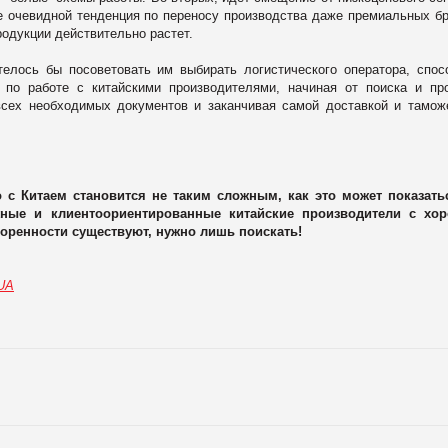
лее очевидной тенденция по переносу производства даже премиальных б
родукции действительно растет.
елось бы посоветовать им выбирать логистического оператора, спос
 по работе с китайскими производителями, начиная от поиска и пр
сех необходимых документов и заканчивая самой доставкой и тамо
 с Китаем становится не таким сложным, как это может показать
жные и клиентоориентированные китайские производители с хо
оренности существуют, нужно лишь поискать!
.UA