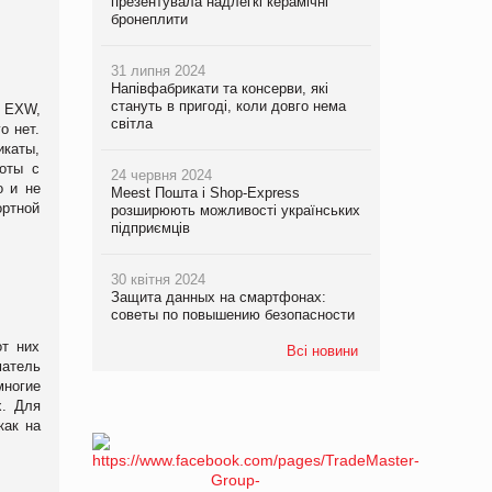
презентувала надлегкі керамічні
бронеплити
31 липня 2024
Напівфабрикати та консерви, які
стануть в пригоді, коли довго нема
х EXW,
світла
о нет.
икаты,
боты с
24 червня 2024
о и не
Meest Пошта і Shop-Express
ортной
розширюють можливості українських
підприємців
30 квітня 2024
Защита данных на смартфонах:
советы по повышению безопасности
от них
Всі новини
матель
многие
х. Для
как на