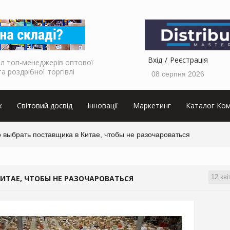
Вхід
Реєстрація
л топ-менеджерів оптової
та роздрібної торгівлі
08 серпня 2026
к
Світовий досвід
Інновації
Маркетинг
Каталог Ком
 выбрать поставщика в Китае, чтобы не разочароваться
12 кві
ИТАЕ, ЧТОБЫ НЕ РАЗОЧАРОВАТЬСЯ