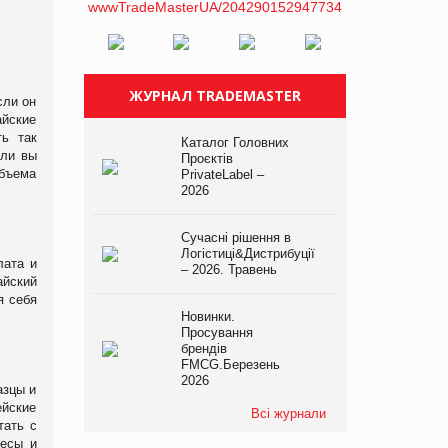
ЖУРНАЛ TRADEMASTER
сли он
йские
ть так
Каталог Головних
сли вы
Проєктів
объема
PrivateLabel –
2026
Сучасні рішення в
Логістиці&Дистрибуції
лата и
– 2026. Травень
айский
я себя
Новинки.
Просування
брендів
FMCG.Березень
2026
азцы и
ейские
Всі журнали
тать с
ресы и