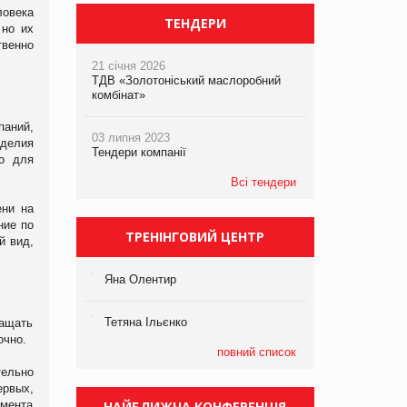
ловека
ТЕНДЕРИ
 но их
твенно
21 січня 2026
ТДВ «Золотоніський маслоробний
комбінат»
паний,
03 липня 2023
зделия
Тендери компанії
но для
Всі тендери
ени на
ние по
ТРЕНІНГОВИЙ ЦЕНТР
й вид,
Яна Олентир
Тетяна Ільєнко
ращать
очно.
повний список
ельно
ервых,
гмента
НАЙБЛИЖЧА КОНФЕРЕНЦІЯ