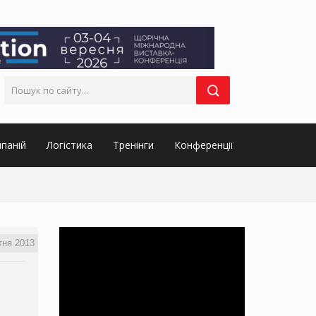
паній
Логістика
Тренінги
Конференції
тня 2013