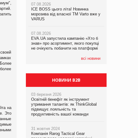
миум",
07.08.2026
артий.
ICE BOSS цього літа! Новинка
06.08.2026
07.08.2026
ратить
морозива від власної ТМ Varto вже у
Смачна новинка для хвостатих: у
Франція заборонила рекламні дзвінки
VARUS
VARUS з’явилися паучі Varto Paw
без згоди клієнтів
expert від власної ТМ Varto!
07.08.2026
EVA.UA запустила кампанію «Хто б
05.08.2026
знав» про асортимент, якого покупці
Мережа супермаркетів VARUS купує
не очікують побачити на платформі
мережу магазинів формату
 своей
convenience store КОЛО: об’єднана
рамках
компанія налічуватиме 374 магазини
всі новини
 Более
 более
НОВИНИ B2B
03 березня 2026
Освітній бенефіт як інструмент
утримання талантів: як ThinkGlobal
йта на
підвищує лояльність та
е. Это
продуктивність вашої команди
ванные
одимые
31 жовтня 2024
езными
Компанія Rarog Tactical Gear