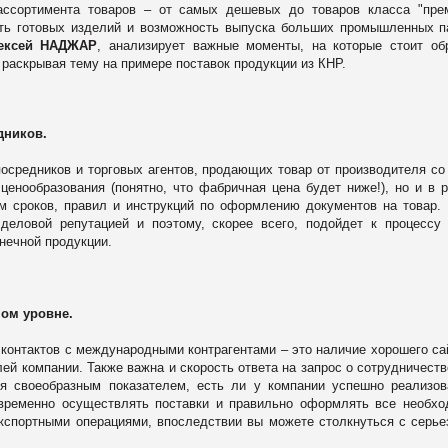
ассортимента товаров – от самых дешевых до товаров класса "пре
сть готовых изделий и возможность выпуска больших промышленных п
лексей НАДЖАР
, анализирует важные моменты, на которые стоит об
 раскрывая тему на примере поставок продукции из КНР.
дников.
осредников и торговых агентов, продающих товар от производителя со
 ценообразования (понятно, что фабричная цена будет ниже!), но и в 
м сроков, правил и инструкций по оформлению документов на товар.
 деловой репутацией и поэтому, скорее всего, подойдет к процессу
онечной продукции.
ом уровне.
 контактов с международными контрагентами – это наличие хорошего са
ей компании. Также важна и скорость ответа на запрос о сотрудничеств
ся своеобразным показателем, есть ли у компании успешно реализо
временно осуществлять поставки и правильно оформлять все необх
кспортными операциями, впоследствии вы можете столкнуться с серь