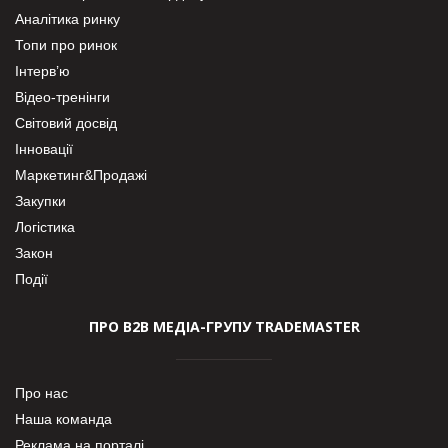
Аналітика ринку
Топи про ринок
Інтерв’ю
Відео-тренінги
Світовий досвід
Інновації
Маркетинг&Продажі
Закупки
Логістика
Закон
Події
ПРО В2В МЕДІА-ГРУПУ TRADEMASTER
Про нас
Наша команда
Реклама на порталі