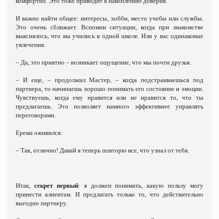
комфортно. Это тоже приводит к накоплению доверия.
И важно найти общее: интересы, хобби, место учебы или службы.
Это очень сближает. Вспомни ситуации, когда при знакомстве
выяснялось, что вы учились в одной школе. Или у вас одинаковые
увлечения.
– Да, это приятно – возникает ощущение, что мы почти друзья.
– И еще, – продолжил Мастер, – когда подстраиваешься под
партнера, то начинаешь хорошо понимать его состояние и эмоции.
Чувствуешь, когда ему нравится или не нравится то, что ты
предлагаешь. Это позволяет намного эффективнее управлять
переговорами.
Ерема оживился:
– Так, отлично! Давай я теперь повторю все, что узнал от тебя.
Итак,
секрет первый
: я должен понимать, какую пользу могу
принести клиентам. И предлагать только то, что действительно
выгодно партнеру.