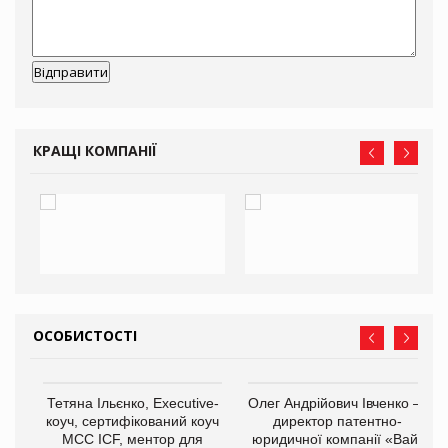
КРАЩІ КОМПАНІЇ
ОСОБИСТОСТІ
,
Тетяна Ільєнко, Executive-
Олег Андрійович Івченко —
ОВ
коуч, сертифікований коуч
директор патентно-
МСС ICF, ментор для
юридичної компанії «Вайз