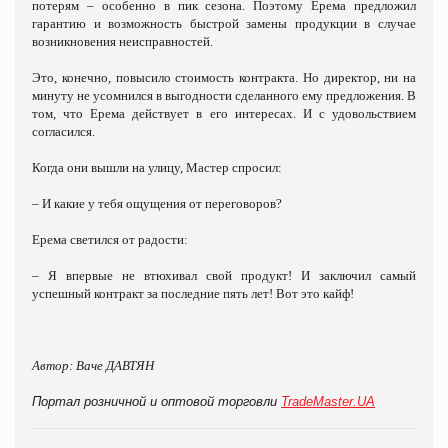
потерям – особенно в пик сезона. Поэтому Ерема предложил
гарантию и возможность быстрой замены продукции в случае
возникновения неисправностей.
Это, конечно, повысило стоимость контракта. Но директор, ни на
минуту не усомнился в выгодности сделанного ему предложения. В
том, что Ерема действует в его интересах. И с удовольствием
согласился.
Когда они вышли на улицу, Мастер спросил:
– И какие у тебя ощущения от переговоров?
Ерема светился от радости:
– Я впервые не втюхивал свой продукт! И заключил самый
успешный контракт за последние пять лет! Вот это кайф!
Автор: Ваче ДАВТЯН
Портал розничной и оптовой торговли
TradeMaster.UA