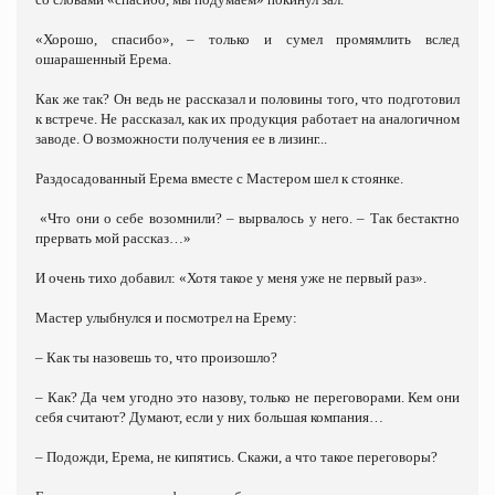
«Хорошо, спасибо», – только и сумел промямлить вслед
ошарашенный Ерема.
Как же так? Он ведь не рассказал и половины того, что подготовил
к встрече. Не рассказал, как их продукция работает на аналогичном
заводе. О возможности получения ее в лизинг...
Раздосадованный Ерема вместе с Мастером шел к стоянке.
«Что они о себе возомнили? – вырвалось у него. – Так бестактно
прервать мой рассказ…»
И очень тихо добавил: «Хотя такое у меня уже не первый раз».
Мастер улыбнулся и посмотрел на Ерему:
– Как ты назовешь то, что произошло?
– Как? Да чем угодно это назову, только не переговорами. Кем они
себя считают? Думают, если у них большая компания…
– Подожди, Ерема, не кипятись. Скажи, а что такое переговоры?