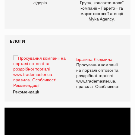
лідерів
Груп», консалтингової
компанії «Парето» та
маркетингової агенції
Myka Agency.
БЛОГИ
Брагина Людмила
ї
Просування компанії
а
на порталі оптової та
роздрібної торгівлі
www.trademaster.ua.
і.
правила. Особливості.
Рекомендації
Ре