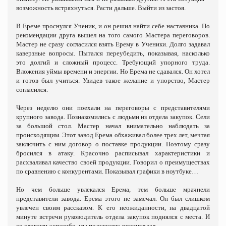
возможность встряхнуться. Расти дальше. Выйти из застоя.
В Ереме проснулся Ученик, и он решил найти себе наставника. По
рекомендации друга вышел на того самого Мастера переговоров.
Мастер не сразу согласился взять Ерему в Ученики. Долго задавал
каверзные вопросы. Пытался переубедить, показывая, насколько
это долгий и сложный процесс. Требующий упорного труда.
Вложения уймы времени и энергии. Но Ерема не сдавался. Он хотел
и готов был учиться. Увидев такое желание и упорство, Мастер
согласился.
Через неделю они поехали на переговоры с представителями
крупного завода. Познакомились с людьми из отдела закупок. Сели
за большой стол. Мастер начал внимательно наблюдать за
происходящим. Этот завод Ерема обхаживал более трех лет, мечтая
заключить с ним договор о поставке продукции. Поэтому сразу
бросился в атаку. Красочно расписывал характеристики и
расхваливал качество своей продукции. Говорил о преимуществах
по сравнению с конкурентами. Показывал графики в ноутбуке…
Но чем больше увлекался Ерема, тем больше мрачнели
представители завода. Ерема этого не замечал. Он был слишком
увлечен своим рассказом. К его неожиданности, на двадцатой
минуте встречи руководитель отдела закупок поднялся с места. И
со словами «спасибо, мы подумаем» покинул зал.