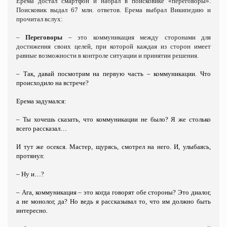
Ерема достал смартфон и набрал в поисковике «переговоры».
Поисковик выдал 67 млн. ответов. Ерема выбрал Википедию и
прочитал вслух:
–
Переговоры
– это коммуникация между сторонами для
достижения своих целей, при которой каждая из сторон имеет
равные возможности в контроле ситуации и принятии решения.
– Так, давай посмотрим на первую часть – коммуникации. Что
происходило на встрече?
Ерема задумался:
– Ты хочешь сказать, что коммуникации не было? Я же столько
всего рассказал…
И тут же осекся. Мастер, щурясь, смотрел на него. И, улыбаясь,
протянул:
– Ну и…?
– Ага, коммуникация – это когда говорят обе стороны? Это диалог,
а не монолог, да? Но ведь я рассказывал то, что им должно быть
интересно.