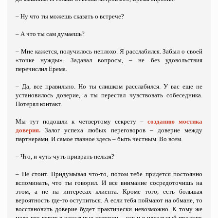
– Ну что ты можешь сказать о встрече?
– А что ты сам думаешь?
– Мне кажется, получилось неплохо. Я расслабился. Забыл о своей
«точке нужды». Задавал вопросы, – не без удовольствия
перечислил Ерема.
– Да, все правильно. Но ты слишком расслабился. У вас еще не
установилось доверие, а ты перестал чувствовать собеседника.
Потерял контакт.
Мы тут подошли к четвертому секрету –
созданию мостика
доверия.
Залог успеха любых переговоров – доверие между
партнерами. И самое главное здесь – быть честным. Во всем.
– Что, и чуть-чуть приврать нельзя?
– Не стоит. Придумывая что-то, потом тебе придется постоянно
вспоминать, что ты говорил. И все внимание сосредоточишь на
этом, а не на интересах клиента. Кроме того, есть большая
вероятность где-то оступиться. А если тебя поймают на обмане, то
восстановить доверие будет практически невозможно. К тому же
мало кто верит в идеальные истории – как и в идеальный продукт.