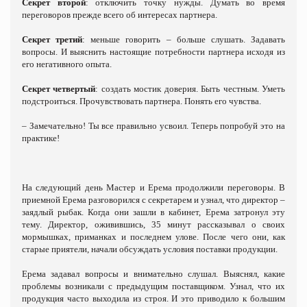
Секрет второй
: отключить точку нужды. Думать во время
переговоров прежде всего об интересах партнера.
Секрет третий
: меньше говорить – больше слушать. Задавать
вопросы. И выяснить настоящие потребности партнера исходя из
его негативного опыта.
Секрет четвертый
: создать мостик доверия. Быть честным. Уметь
подстроиться. Прочувствовать партнера. Понять его чувства.
– Замечательно! Ты все правильно усвоил. Теперь попробуй это на
практике!
На следующий день Мастер и Ерема продолжили переговоры. В
приемной Ерема разговорился с секретарем и узнал, что директор –
заядлый рыбак. Когда они зашли в кабинет, Ерема затронул эту
тему. Директор, оживившись, 35 минут рассказывал о своих
мормышках, приманках и последнем улове. После чего они, как
старые приятели, начали обсуждать условия поставки продукции.
Ерема задавал вопросы и внимательно слушал. Выяснял, какие
проблемы возникали с предыдущим поставщиком. Узнал, что их
продукция часто выходила из строя. И это приводило к большим