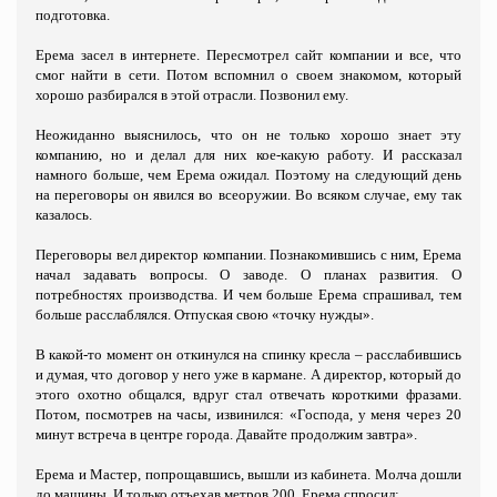
подготовка.
Ерема засел в интернете. Пересмотрел сайт компании и все, что
смог найти в сети. Потом вспомнил о своем знакомом, который
хорошо разбирался в этой отрасли. Позвонил ему.
Неожиданно выяснилось, что он не только хорошо знает эту
компанию, но и делал для них кое-какую работу. И рассказал
намного больше, чем Ерема ожидал. Поэтому на следующий день
на переговоры он явился во всеоружии. Во всяком случае, ему так
казалось.
Переговоры вел директор компании. Познакомившись с ним, Ерема
начал задавать вопросы. О заводе. О планах развития. О
потребностях производства. И чем больше Ерема спрашивал, тем
больше расслаблялся. Отпуская свою «точку нужды».
В какой-то момент он откинулся на спинку кресла – расслабившись
и думая, что договор у него уже в кармане. А директор, который до
этого охотно общался, вдруг стал отвечать короткими фразами.
Потом, посмотрев на часы, извинился: «Господа, у меня через 20
минут встреча в центре города. Давайте продолжим завтра».
Ерема и Мастер, попрощавшись, вышли из кабинета. Молча дошли
до машины. И только отъехав метров 200, Ерема спросил: