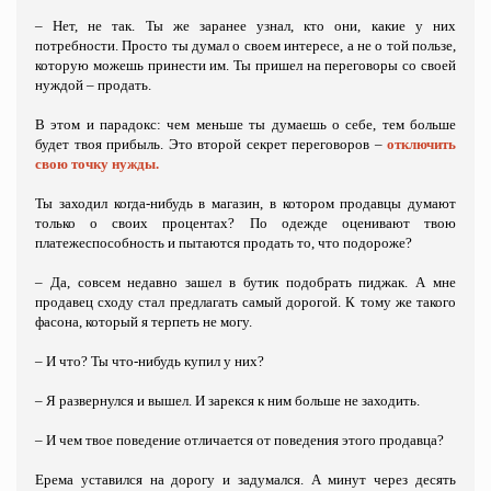
– Нет, не так. Ты же заранее узнал, кто они, какие у них
потребности. Просто ты думал о своем интересе, а не о той пользе,
которую можешь принести им. Ты пришел на переговоры со своей
нуждой – продать.
В этом и парадокс: чем меньше ты думаешь о себе, тем больше
будет твоя прибыль. Это второй секрет переговоров –
отключить
свою точку
нужды.
Ты заходил когда-нибудь в магазин, в котором продавцы думают
только о своих процентах? По одежде оценивают твою
платежеспособность и пытаются продать то, что подороже?
– Да, совсем недавно зашел в бутик подобрать пиджак. А мне
продавец сходу стал предлагать самый дорогой. К тому же такого
фасона, который я терпеть не могу.
– И что? Ты что-нибудь купил у них?
– Я развернулся и вышел. И зарекся к ним больше не заходить.
– И чем твое поведение отличается от поведения этого продавца?
Ерема уставился на дорогу и задумался. А минут через десять