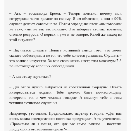
– Ага, – воскликнул Ерема. – Теперь понятно, почему мои
сотрудники часто делают по-своему. Я им объясняю, а они в 90%
случаев делают совсем не то. Потом оправдываются: «вы говорили
не так», «мы не так вас поняли». Это забирает столько времени,
столько ресурсов. О нервах я уже и не говорю. Какой же выход из
этой ситуации?
– Научиться слушать. Понять истинный смысл того, что хочет
сказать собеседник, а не то, что тебе хочется услышать. Слушать –
это великое искусство. За всю свою жизнь я встретил максимум 7-8
по-настоящему хороших собеседников.
– А как этому научиться?
– Для этого нужно выбраться из собственной скорлупы. Начать
интересоваться людьми. Тебе должно быть по-настоящему
интересно то, о чем человек говорит. А помогут тебе в этом
техники активного слушания.
Например,
уточнение
. Предположим, партнер говорит: «Для нас
очень важна своевременная поставка продукции». А ты уточняешь:
«Правильно ли я понял, что для вас самое важное – поставка
продукции в оговоренные сроки?»