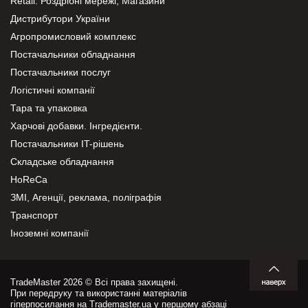
Retail. Роздрібні мережі, Магазини
Дистрибутори України
Агропромисловий комплекс
Постачальники обладнання
Постачальники послуг
Логістичні компанії
Тара та упаковка
Харчові добавки. Інгредієнти.
Постачальники IT-рішень
Складське обладнання
HoReCa
ЗМІ, Агенції, реклама, поліграфія
Транспорт
Іноземні компанії
TradeMaster 2026 © Всі права захищені.
При передруку та використанні матеріалів
гіперпосилання на Trademaster.ua у першому абзаці