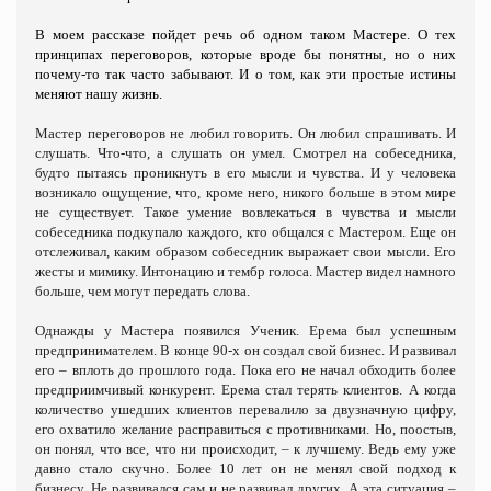
В моем рассказе пойдет речь об одном таком Мастере. О тех
принципах переговоров, которые вроде бы понятны, но о них
почему-то так часто забывают. И о том, как эти простые истины
меняют нашу жизнь.
Мастер переговоров не любил говорить. Он любил спрашивать. И
слушать. Что-что, а слушать он умел. Смотрел на собеседника,
будто пытаясь проникнуть в его мысли и чувства. И у человека
возникало ощущение, что, кроме него, никого больше в этом мире
не существует. Такое умение вовлекаться в чувства и мысли
собеседника подкупало каждого, кто общался с Мастером. Еще он
отслеживал, каким образом собеседник выражает свои мысли. Его
жесты и мимику. Интонацию и тембр голоса. Мастер видел намного
больше, чем могут передать слова.
Однажды у Мастера появился Ученик. Ерема был успешным
предпринимателем. В конце 90-х он создал свой бизнес. И развивал
его – вплоть до прошлого года. Пока его не начал обходить более
предприимчивый конкурент. Ерема стал терять клиентов. А когда
количество ушедших клиентов перевалило за двузначную цифру,
его охватило желание расправиться с противниками. Но, поостыв,
он понял, что все, что ни происходит, – к лучшему. Ведь ему уже
давно стало скучно. Более 10 лет он не менял свой подход к
бизнесу. Не развивался сам и не развивал других. А эта ситуация –