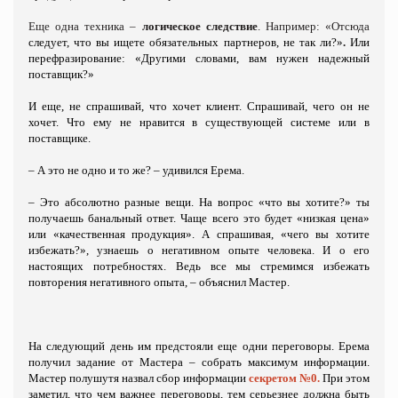
Еще одна техника –
логическое следствие
. Например: «Отсюда
следует,
что вы ищете обязательных партнеров, не так ли?»
.
Или
перефразирование: «Другими словами, вам нужен надежный
поставщик?»
И еще, не спрашивай, что хочет клиент. Спрашивай, чего
он не
хочет. Что ему не нравится в существующей системе
или в
поставщике.
– А это не одно и то же? – удивился Ерема.
– Это абсолютно разные вещи. На вопрос «что вы хотите?» ты
получаешь банальный ответ. Чаще всего это будет «низкая цена»
или «качественная продукция». А спрашивая, «чего вы хотите
избежать?», узнаешь о негативном опыте человека. И о его
настоящих потребностях. Ведь все мы стремимся избежать
повторения негативного опыта, – объяснил Мастер.
На следующий день им предстояли еще одни переговоры. Ерема
получил задание от Мастера – собрать максимум информации.
Мастер полушутя назвал сбор информации
секретом №0.
При этом
заметил, что чем важнее переговоры, тем серьезнее должна быть