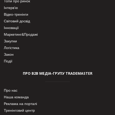
Топи про ринок
Інтерв’ю
Відео-тренінги
Світовий досвід
Інновації
Маркетинг&Продажі
Закупки
Логістика
Закон
Події
ПРО В2В МЕДІА-ГРУПУ TRADEMASTER
Про нас
Наша команда
Реклама на порталі
Тренінговий центр