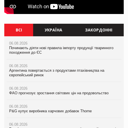
ВСІ
УКРАЇНА
ЗАКОРДОННІ
06.08.2026
06.08.2026
06.08.2026
Починають діяти нові правила імпорту продукції тваринного
Смачна новинка для хвостатих: у VARUS з’явилися паучі
Починають діяти нові правила імпорту продукції тваринного
походження до ЄС
Varto Paw expert від власної ТМ Varto!
походження до ЄС
06.08.2026
05.08.2026
06.08.2026
Аргентина повертається з продуктами птахівництва на
Мережа супермаркетів VARUS купує мережу магазинів
Аргентина повертається з продуктами птахівництва на
європейський ринок
формату convenience store КОЛО: об’єднана компанія
європейський ринок
налічуватиме 374 магазини
06.08.2026
06.08.2026
ФАО прогнозує зростання світових цін на продовольство
05.08.2026
ФАО прогнозує зростання світових цін на продовольство
Російська атака 5 серпня стала одним із наймасштабніших
ударів по українському бізнесу за час повномасштабної війни
06.08.2026
06.08.2026
P&G купує виробника харчових добавок Thorne
P&G купує виробника харчових добавок Thorne
05.08.2026
Смачне поповнення дитячого меню: у VARUS з’явилися
06.08.2026
06.08.2026
новинки від ТМ ТОКЕРИ