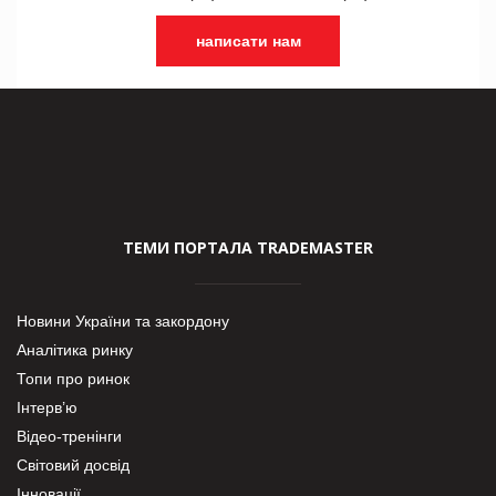
написати нам
ТЕМИ ПОРТАЛА TRADEMASTER
Новини України та закордону
Аналітика ринку
Топи про ринок
Інтерв’ю
Відео-тренінги
Світовий досвід
Інновації