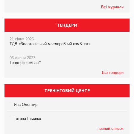
Всі журнали
ТЕНДЕРИ
21 січня 2026
ТДВ «Золотоніський маслоробний комбінат»
03 липня 2023
Тендери компанії
Всі тендери
ТРЕНІНГОВИЙ ЦЕНТР
Яна Олентир
Тетяна Ільєнко
повний список