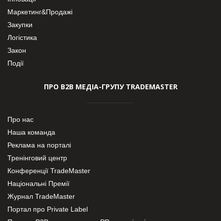
Маркетинг&Продажі
Закупки
Логістика
Закон
Події
ПРО В2В МЕДІА-ГРУПУ TRADEMASTER
Про нас
Наша команда
Реклама на порталі
Тренінговий центр
Конференції TradeMaster
Національні Премії
Журнал TradeMaster
Портал про Private Label