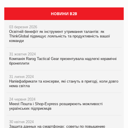
НОВИНИ B2B
03 березня 2026
Освітній бенефіт як інструмент утримання талантів: як
ThinkGlobal підвищує лояльність та продуктивність вашої
команди
31 жовтня 2024
Компанія Rarog Tactical Gear презентувала надлегкі керамічні
бронеплити
31 липня 2024
Напівфабрикати та консерви, які стануть в пригоді, коли довго
нема світла
24 червня 2024
Meest Пошта і Shop-Express розширюють можливості
українських підприємців
30 квітня 2024
Защита данных на смартфонах: советы по повышению