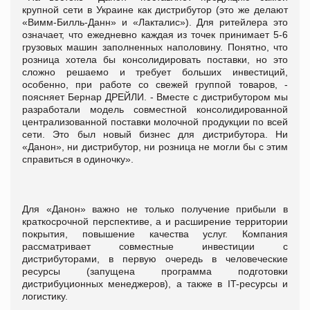
крупной сети в Украине как дистрибутор (это же делают
«Вимм-Билль-Данн» и «Лакталис»). Для ритейлера это
означает, что ежедневно каждая из точек принимает 5-6
грузовых машин заполненных наполовину. Понятно, что
розница хотела бы консолидировать поставки, но это
сложно решаемо и требует больших инвестиций,
особенно, при работе со свежей группой товаров, -
поясняет Бернар ДРЕЙЛИ. - Вместе с дистрибутором мы
разработали модель совместной консолидированной
централизованной поставки молочной продукции по всей
сети. Это был новый бизнес для дистрибутора. Ни
«Данон», ни дистрибутор, ни розница не могли бы с этим
справиться в одиночку».
Для «Данон» важно не только получение прибыли в
краткосрочной перспективе, а и расширение территории
покрытия, повышение качества услуг. Компания
рассматривает совместные инвестиции с
дистрибуторами, в первую очередь в человеческие
ресурсы (запущена программа подготовки
дистрибуционных менеджеров), а также в IT-ресурсы и
логистику.