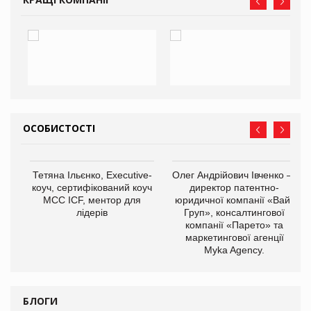
ОСОБИСТОСТІ
,
Тетяна Ільєнко, Executive-
Олег Андрійович Івченко —
ОВ
коуч, сертифікований коуч
директор патентно-
МСС ICF, ментор для
юридичної компанії «Вайз
лідерів
Груп», консалтингової
компанії «Парето» та
маркетингової агенції
Myka Agency.
БЛОГИ