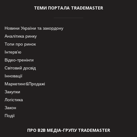
ТЕМИ ПОРТАЛА TRADEMASTER
Новини України та закордону
Аналітика ринку
Топи про ринок
Інтерв’ю
Відео-тренінги
Світовий досвід
Інновації
Маркетинг&Продажі
Закупки
Логістика
Закон
Події
ПРО В2В МЕДІА-ГРУПУ TRADEMASTER