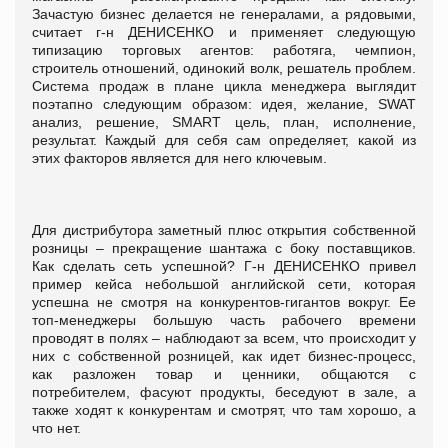
Зачастую бизнес делается не генералами, а рядовыми,
считает г-н ДЕНИСЕНКО и применяет следующую
типизацию торговых агентов: работяга, чемпион,
строитель отношений, одинокий волк, решатель проблем.
Система продаж в плане цикла менеджера выглядит
поэтапно следующим образом: идея, желание, SWAT
анализ, решение, SMART цель, план, исполнение,
результат. Каждый для себя сам определяет, какой из
этих факторов является для него ключевым.
Для дистрибутора заметный плюс открытия собственной
розницы – прекращение шантажа с боку поставщиков.
Как сделать сеть успешной? Г-н ДЕНИСЕНКО привел
пример кейса небольшой английской сети, которая
успешна не смотря на конкурентов-гигантов вокруг. Ее
топ-менеджеры большую часть рабочего времени
проводят в полях – наблюдают за всем, что происходит у
них с собственной розницей, как идет бизнес-процесс,
как разложен товар и ценники, общаются с
потребителем, фасуют продукты, беседуют в зале, а
также ходят к конкурентам и смотрят, что там хорошо, а
что нет.