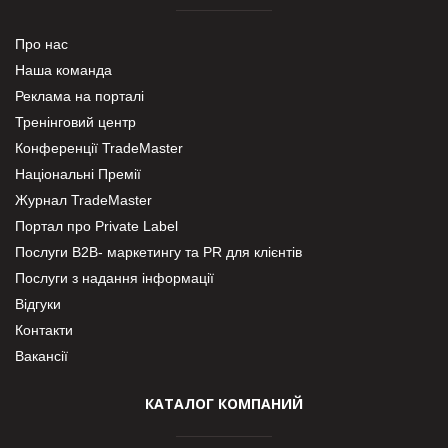
Про нас
Наша команда
Реклама на порталі
Тренінговий центр
Конференції TradeMaster
Національні Премії
Журнал TradeMaster
Портал про Private Label
Послуги В2В- маркетингу та PR для клієнтів
Послуги з надання інформації
Відгуки
Контакти
Вакансії
КАТАЛОГ КОМПАНИЙ