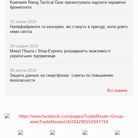
Компанія Rarog Tactical Gear презентувала надлегкі керамічні
бронеплити
31 липня 2024
Напівфабрикати та консерви, які стануть в пригоді, коли довго
нема світла
24 червня 2024
Meest Пошта і Shop-Express розширюють можливості
українських підприємців
30 квітня 2024
Защита данных на смартфонах: советы по повышению
безопасности
Всі новини