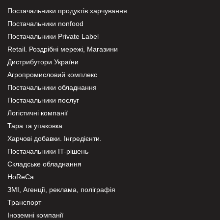
Постачальники продуктів харчування
Постачальники nonfood
Постачальники Private Label
Retail. Роздрібні мережі, Магазини
Дистрибутори України
Агропромисловий комплекс
Постачальники обладнання
Постачальники послуг
Логістичні компанії
Тара та упаковка
Харчові добавки. Інгредієнти.
Постачальники IT-рішень
Складське обладнання
HoReCa
ЗМІ, Агенції, реклама, поліграфія
Транспорт
Іноземні компанії