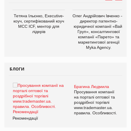
,
Тетяна Ільєнко, Executive-
Олег Андрійович Івченко —
ОВ
коуч, сертифікований коуч
директор патентно-
МСС ICF, ментор для
юридичної компанії «Вайз
лідерів
Груп», консалтингової
компанії «Парето» та
маркетингової агенції
Myka Agency.
БЛОГИ
Брагина Людмила
ї
Просування компанії
а
на порталі оптової та
роздрібної торгівлі
www.trademaster.ua.
і.
правила. Особливості.
Рекомендації
Ре