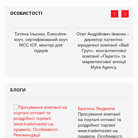
ОСОБИСТОСТІ
,
Тетяна Ільєнко, Executive-
Олег Андрійович Івченко —
ОВ
коуч, сертифікований коуч
директор патентно-
МСС ICF, ментор для
юридичної компанії «Вайз
лідерів
Груп», консалтингової
компанії «Парето» та
маркетингової агенції
Myka Agency.
БЛОГИ
Брагина Людмила
ї
Просування компанії
а
на порталі оптової та
роздрібної торгівлі
www.trademaster.ua.
і.
правила. Особливості.