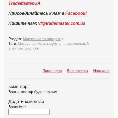
TradeMaster.UA
Присоединяйтесь к нам в
Facebook!
Пишите нам:
vl@trademaster.com.ua
Раздел:
Маркетинг та продажі
>
Теги:
Цитрус
,
центры
,
гаджеты
,
персональный
электротранспорт
Попередня
Весь список
Наступна
Коментарі
Ваш коментар буде першим.
Додати коментар
Ваше імя
*