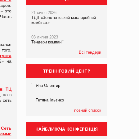
аров:
 – это
21 січня 2026
Часть
ТДВ «Золотоніський маслоробний
комбінат»
03 липня 2023
Тендери компанії
вался
 того,
Всі тендери
густа
Б» на
ТРЕНІНГОВИЙ ЦЕНТР
Яна Олентир
 в ТЦ
, но в
ь сеть
Тетяна Ільєнко
повний список
.
Сеть
НАЙБЛИЖЧА КОНФЕРЕНЦІЯ
рамме