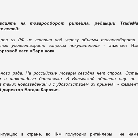
лиять на товарооборот ритейла, редакции TradeMas
х сетей:
аров из РФ не ставит под угрозу объемы товарооборота.
стью удовлетворить запросы покупателей»
- отмечает
На
орговой сети «
Барвінок».
ного ряда. На российские товары сегодня нет спроса. Оста
и и шоколадные батончики. В Волынской области еще не
в таких нововведений и с удовольствием их примем»
- коммент
 директор Богдан Каразия.
ситуацию в стране, во ІІ-м полугодии ритейлеры не нам