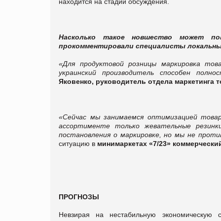
находится на стадии обсуждения.
Насколько такое новшество может пов
прокомментировали специалисты локальны
«Для продуктовой розницы маркировка тов
украинский производитель способен полно
Яковенко, руководитель отдела маркетинга т
«
Сейчас мы занимаемся оптимизацией товар
ассортименте только жевательные резинк
постановления о маркировке, но мы не проти
ситуацию в
минимаркетах «7/23» коммерческий
ПРОГНОЗЫ
Невзирая на нестабильную экономическую 