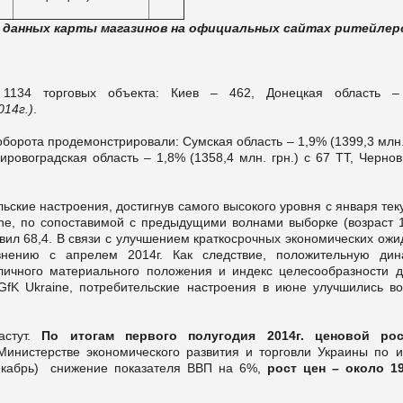
 на данных карты магазинов на официальных сайтах ритейлер
 1134 торговых объекта: Киев – 462, Донецкая область –
014г.)
.
орота продемонстрировали: Сумская область – 1,9% (1399,3 млн.
ровоградская область – 1,8% (1358,4 млн. грн.) с 67 ТТ, Черно
ьские настроения, достигнув самого высокого уровня с января те
ne, по сопоставимой с предыдущими волнами выборке (возраст 1
вил 68,4. В связи с улучшением краткосрочных экономических ож
нению с апрелем 2014г. Как следствие, положительную дин
ичного материального положения и индекс целесообразности д
GfK Ukraine, потребительские настроения в июне улучшились во
астут.
По итогам первого полугодия 2014г. ценовой ро
инистерстве экономического развития и торговли Украины по и
екабрь) снижение показателя ВВП на 6%,
рост цен – около 1