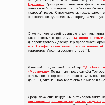
Луганске.
Руководство луганского филиала на
машины либо подвергаются грабежу на блокпоста
кадровый голод. Супермаркеты, находящиеся в 
персонала эвакуировалась из города, а часть ув
Отметим, что второй месяц лета для компании
также новыми открытиями.
13 июля в столи
днепропетровский дискаунтер продолжает наращ
в г. Симферополе начал работу новый об
территории Украины составляет 885 ТТ.
Донецкий продуктовый ритейлер
ТД «Амстор
«Мармелад»
. По данным пресс-службы Торговог
пользу нового торгового объекта на Оболони, ко
до 39 ТТ, открыв 2 новых объекта в г. Киеве и г. А
Среди пока еще некрупных ритейлеров также н
магазинов «Два кроки від хати», под упр