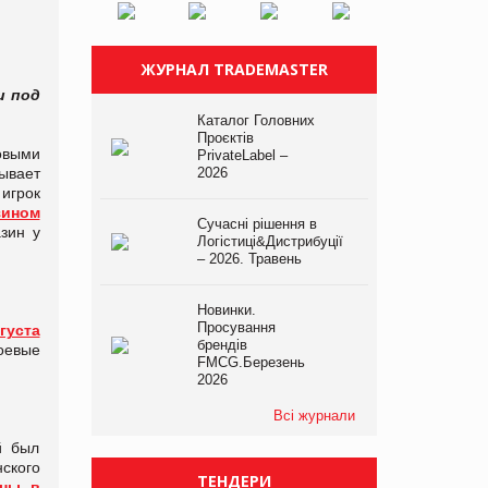
ЖУРНАЛ TRADEMASTER
и под
Каталог Головних
Проєктів
говыми
PrivateLabel –
тывает
2026
игрок
зином
Сучасні рішення в
зин у
Логістиці&Дистрибуції
– 2026. Травень
Новинки.
Просування
густа
брендів
оевые
FMCG.Березень
2026
Всі журнали
й был
ского
ТЕНДЕРИ
ины в