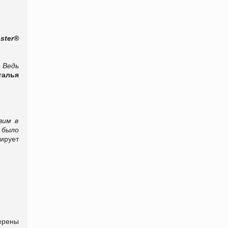
ter®
 Ведь
талья
вим в
 было
ирует
ерены