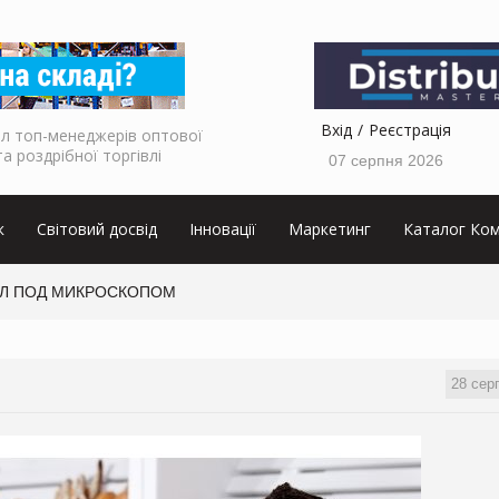
Вхід
Реєстрація
л топ-менеджерів оптової
та роздрібної торгівлі
07 серпня 2026
к
Світовий досвід
Інновації
Маркетинг
Каталог Ком
Л ПОД МИКРОСКОПОМ
28 сер