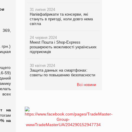
ов
31 липня 2024
Напівфабрикати та консерви, які
стануть в пригоді, коли довго нема
світла
 369,
24 червня 2024
Meest Пошта і Shop-Express
 грн.)
розширюють можливості українських
вицкая
підприємців
30 квітня 2024
кущего
Защита данных на смартфонах:
6-59)
советы по повышению безопасности
иданий
амику
Всі новини
елать
 всех
ст на
тогам
9% на