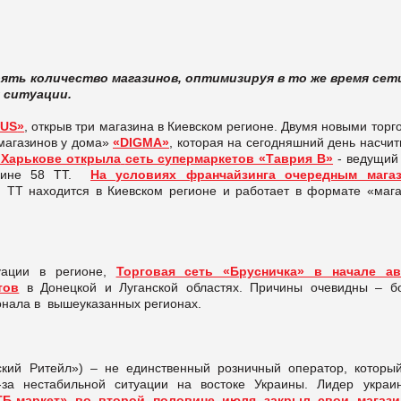
ть количество магазинов, оптимизируя в то же время сет
 ситуации.
RUS
»
, открыв три магазина в Киевском регионе. Двумя новыми тор
магазинов у дома»
«DIGMA»
, которая на сегодняшний день насчи
 Харькове открыла
сеть супермаркетов «Таврия В»
- ведущий 
раине 58 ТТ.
На условиях франчайзинга очередным мага
я ТТ находится в Киевском регионе и работает в формате «мага
уации в регионе,
Торговая сеть «Брусничка» в начале ав
тов
в Донецкой и Луганской областях. Причины очевидны – б
сонала в вышеуказанных регионах.
кий Ритейл») – не единственный розничный оператор, которы
за нестабильной ситуации на востоке Украины. Лидер украин
ТБ-маркет» во второй половине июля закрыл свои магаз