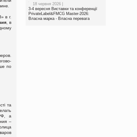
ители
18 червня 2026 |
зине.
3-4 вересня Виставки та конференції
PrivateLabel&FMCG Master-2026:
» в г.
Власна марка - Власна перевага
зия
, в
дному
еров.
гово-
ьше по
сті та
делать
РФ, а
ния –
олица
варов