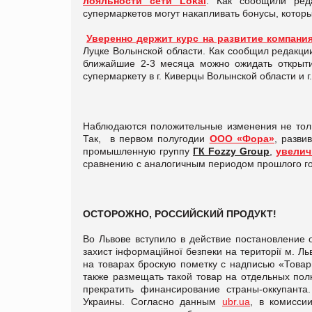
лояльности сети Lokal
. Как сообщили ред
супермаркетов могут накапливать бонусы, котор
Уверенно держит курс на развитие
компани
Луцке Волынской области. Как сообщил редакц
ближайшие 2-3 месяца можно ожидать открыти
супермаркету в г. Киверцы Волынской области и г.
Наблюдаются положительные изменения не тольк
Так, в первом полугодии
ООО «Фора»
, разви
промышленную группу
ГК Fozzy Group
,
увелич
сравнению с аналогичным периодом прошлого го
ОСТОРОЖНО, РОССИЙСКИЙ ПРОДУКТ!
Во Львове вступило в действие постановление о
захист інформаційної безпеки на території м. Л
на товарах броскую пометку с надписью «Това
также размещать такой товар на отдельных пол
прекратить финансирование страны-оккупант
Украины. Согласно данным
ubr.ua
, в комисси