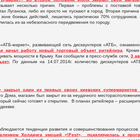
зывает несколько причин. Первая – проблемы с поставкой тов
х Луганска, либо их просто не пускают в город. Вторая причина
зоне боевых действий, лишились практически 70% сотрудников. 
олилась из-за небезопасного передвижения по городу.
 «АТБ-маркет», развивающей сеть дискаунтеров «АТБ», ознамено
це начал работу новый торговый объект ритейлер
а
. Кроме
ивать мощности в Крыму. Как сообщили в пресс-службе сети,
3 ав
ъект
.
По данным на 14.07.2014г. количество дискаунтеров «АТ
» закрыл один их первых своих киевских супермаркетов
о Дома, магазин был закрыт из-за неудачного месторасположения
торый сейчас готовят к открытию. В планах ритейлера – расширит
вдеевке.
аблюдаются тенденции развития и совершенствования процессов
авлением Холдинга эмоций «!Fest», подключилась к прог