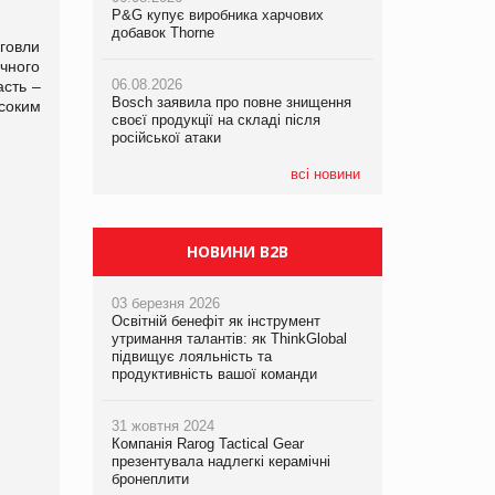
P&G купує виробника харчових
P&G купує виробника харчових
добавок Thorne
добавок Thorne
говли
05.08.2026
чного
Смачне поповнення дитячого меню:
06.08.2026
06.08.2026
асть –
у VARUS з’явилися новинки від ТМ
Bosch заявила про повне знищення
Bosch заявила про повне знищення
ТОКЕРИ
соким
своєї продукції на складі після
своєї продукції на складі після
російської атаки
російської атаки
05.08.2026
Сергій Лісунов про заморожені
всі новини
хлібобулочні вироби на
PrivateLabel&FMCG Master 2026
НОВИНИ B2B
03 березня 2026
Освітній бенефіт як інструмент
утримання талантів: як ThinkGlobal
підвищує лояльність та
продуктивність вашої команди
31 жовтня 2024
Компанія Rarog Tactical Gear
презентувала надлегкі керамічні
бронеплити