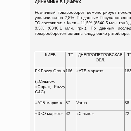
ДИНАМИКА В ЦИФРАХ
Розничный товарооборот демонстрирует полож
увеличился на 2,8%. По данным Государственно
ТО составили: г. Киев – 11,5% (8540,5 млн. грн.)
8,5% (6340,1 млн. грн.). По данным исслед
товарооборотом активны следующие ритейлеры:
КИЕВ
ТТ
ДНЕПРОПЕТРОВСКАЯ
Т
ОБЛ.
ГК Fozzy Group
166
«АТБ-маркет»
18
(«Сільпо»,
«Фора», Fozzy
C&C)
«АТБ-маркет»
57
Varus
38
«ЭКО маркет»
32
«Сільпо»
22