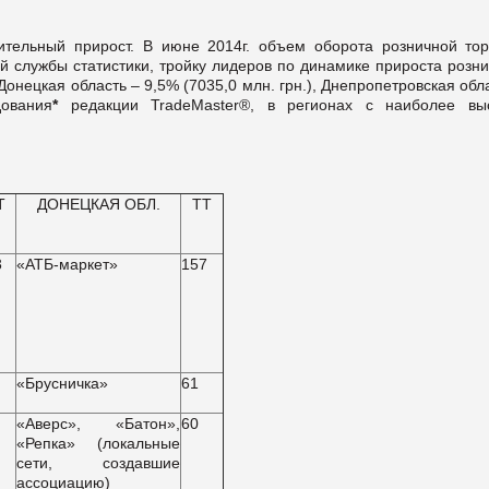
ительный прирост. В июне 2014г. объем оборота розничной тор
й службы статистики, тройку лидеров по динамике прироста розни
, Донецкая область – 9,5% (7035,0 млн. грн.), Днепропетровская обл
ования
*
редакции TradeMaster®, в регионах с наиболее вы
Т
ДОНЕЦКАЯ ОБЛ.
ТТ
3
«АТБ-маркет»
157
«Брусничка»
61
«Аверс», «Батон»,
60
«Репка» (локальные
сети, создавшие
ассоциацию)