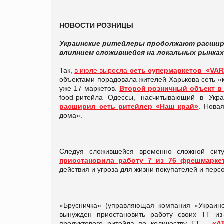
НОВОСТИ РОЗНИЦЫ
Украинские ритейлеры продолжают расширя
влиянием сложившейся на локальных рынках
Так,
в июле выросла
сеть супермаркетов «
VA
объектами порадовала жителей Харькова сеть «
уже 17 маркетов.
Второй розничный объект в
food-ритейла Одессы, насчитывающий в Ук
расширил сеть
ритейлер «Наш край»
. Нова
дома».
Следуя сложившейся временно сложной сит
приостановила работу 7 из 76 фрешмарке
действия и угроза для жизни покупателей и пер
«Брусничка» (управляющая компания «Украинс
вынужден приостановить работу своих ТТ из-
продуктового ритейла по количеству ТТ –
«А