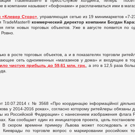
акции TradeMaster® в пресс-службе холдинга, теперь посет
ые в компании называют «бофонами» и расплачиваться ими в мага
я «Клевер Сторс»
, управляющая сетью из 19 минимаркетов «7-23
ии TradeMaster®
коммерческий директор компании Богдан Кара
я пяти новых торговых объектов. Уже в августе появится по о
 Ровно.
о в росте торговых объектов, а и в показателях торговли ритейл
вающее сеть одноименных «магазинов у дома» и входящее в тор
ило чистую прибыль до 59,61 млн. грн.
, а это в 12,5 раза бол
да.
т 10.07.2014 г. № 3568 «Про координацію інформаційної діяльно
ьвова у 2014-2016 роках», согласно которому ритейлеры обязаны 
ры из Российской Федерации» с нанесением изображения флага 
ках. Как сообщает один из инициаторов проекта, цель постановле
а. В скором времени примеру Львова может последовать и ст
и Киеврады по торговле вопрос о маркировании российских то