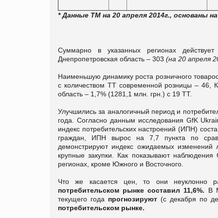
* Данные ТМ на 20 апреля 2014г., основаны
Суммарно в указанных регионах действует
Днепропетровская область – 303
(на 20 апреля 2
Наименьшую динамику роста розничного товарооб
с количеством ТТ современной розницы – 46, Ки
область – 1,7% (1281,1 млн. грн.) с 19 ТТ.
Улучшились за аналогичный период и потребител
года. Согласно данным исследования GfK Ukrai
индекс потребительских настроений (ИПН) соста
граждан, ИПН вырос на 7,7 пункта по срав
демонстрируют индекс ожидаемых изменений л
крупные закупки. Как показывают наблюдения 
регионах, кроме Южного и Восточного.
Что же касается цен, то они неуклонно р
потребительском рынке составил 11,6%.
В М
текущего года
прогнозируют
(с декабря по д
потребительском рынке.