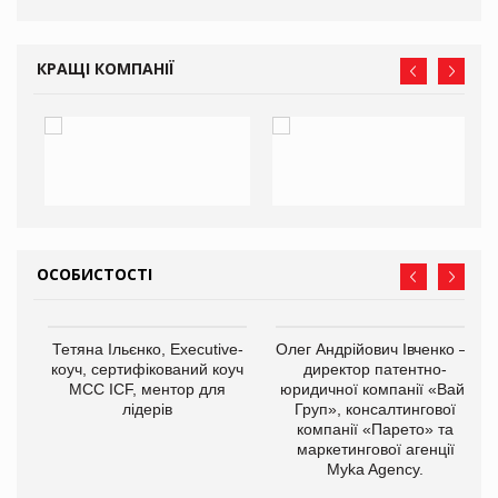
КРАЩІ КОМПАНІЇ
ОСОБИСТОСТІ
,
Тетяна Ільєнко, Executive-
Олег Андрійович Івченко —
ОВ
коуч, сертифікований коуч
директор патентно-
МСС ICF, ментор для
юридичної компанії «Вайз
лідерів
Груп», консалтингової
компанії «Парето» та
маркетингової агенції
Myka Agency.