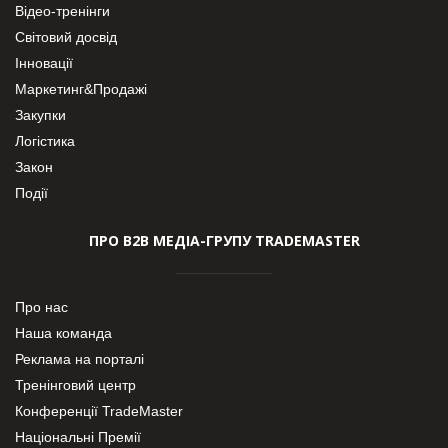
Відео-тренінги
Світовий досвід
Інновації
Маркетинг&Продажі
Закупки
Логістика
Закон
Події
ПРО В2В МЕДІА-ГРУПУ TRADEMASTER
Про нас
Наша команда
Реклама на порталі
Тренінговий центр
Конференції TradeMaster
Національні Премії