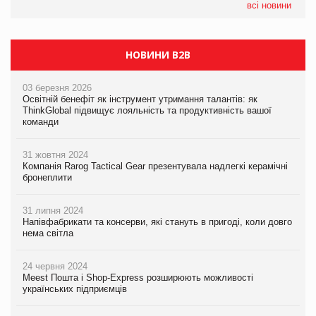
Смачна новинка для хвостатих: у VARUS з’явилися паучі
всі новини
Varto Paw expert від власної ТМ Varto!
НОВИНИ B2B
03 березня 2026
Освітній бенефіт як інструмент утримання талантів: як
ThinkGlobal підвищує лояльність та продуктивність вашої
команди
31 жовтня 2024
Компанія Rarog Tactical Gear презентувала надлегкі керамічні
бронеплити
31 липня 2024
Напівфабрикати та консерви, які стануть в пригоді, коли довго
нема світла
24 червня 2024
Meest Пошта і Shop-Express розширюють можливості
українських підприємців