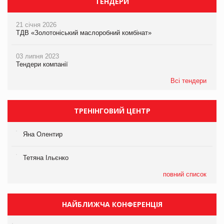
ТЕНДЕРИ
21 січня 2026
ТДВ «Золотоніський маслоробний комбінат»
03 липня 2023
Тендери компанії
Всі тендери
ТРЕНІНГОВИЙ ЦЕНТР
Яна Олентир
Тетяна Ільєнко
повний список
НАЙБЛИЖЧА КОНФЕРЕНЦІЯ