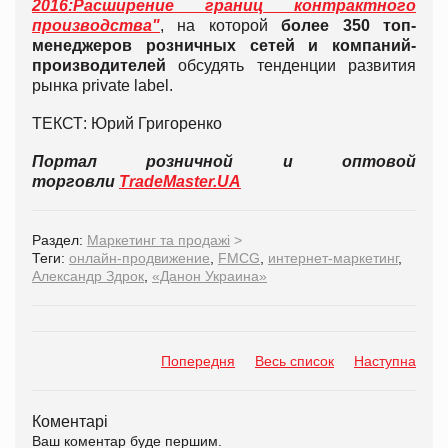
2016:Расширение границ контрактного
производства"
, на которой
более 350 топ-
менеджеров
розничных сетей и компаний-
производителей
обсудять тенденции развития
рынка private label.
ТЕКСТ: Юрий Григоренко
Портал розничной и оптовой
торговли
TradeMaster.UA
Раздел:
Маркетинг та продажі
>
Теги:
онлайн-продвижение
,
FMCG
,
интернет-маркетинг
,
Александр Здрок
,
«Данон Украина»
Попередня
Весь список
Наступна
Коментарі
Ваш коментар буде першим.