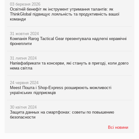
03 березня 2026
Освітній бенефіт як інструмент утримання талантів: як
ThinkGlobal підвищує лояльність та продуктивність вашої
команди
31 жовтня 2024
Компанія Rarog Tactical Gear презентувала надлегкі керамічні
бронеплити
31 липня 2024
Напівфабрикати та консерви, які стануть в пригоді, коли довго
нема світла
24 червня 2024
Meest Пошта і Shop-Express розширюють можливості
українських підприємців
30 квітня 2024
Защита данных на смартфонах: советы по повышению
безопасности
Всі новини