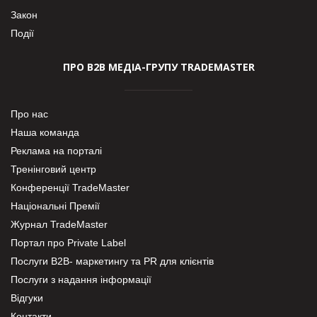
Закон
Події
ПРО В2В МЕДІА-ГРУПУ TRADEMASTER
Про нас
Наша команда
Реклама на порталі
Тренінговий центр
Конференції TradeMaster
Національні Премії
Журнал TradeMaster
Портал про Private Label
Послуги В2В- маркетингу та PR для клієнтів
Послуги з надання інформації
Відгуки
Контакти