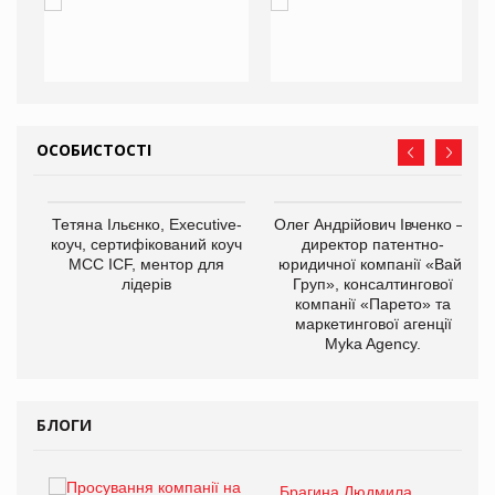
ОСОБИСТОСТІ
,
Тетяна Ільєнко, Executive-
Олег Андрійович Івченко —
ОВ
коуч, сертифікований коуч
директор патентно-
МСС ICF, ментор для
юридичної компанії «Вайз
лідерів
Груп», консалтингової
компанії «Парето» та
маркетингової агенції
Myka Agency.
БЛОГИ
Брагина Людмила