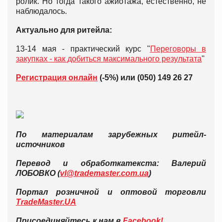
ролик. Но тогда такого ажиотажа, естественно, не
наблюдалось.
Актуально для ритейла:
13-14 мая - практический курс "
Переговоры в
закупках - как добиться максимального результата
"
Регистрация онлайн
(-5%) или (050) 149 26 27
По материалам зарубежных ритейл-
источников
Перевод и обработка
текста: Валерий
ЛОБОВКО (
vl@trademaster.com.ua
)
Портал розничной и оптовой торговли
TradeMaster.UA
Присоединяйтесь к нам в
Facebook!