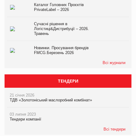
Каталог Головних Проєктів
PrivateLabel – 2026
Сучасні рішення в
Логістиці&Дистрибуції – 2026.
Травень
Новинки. Просування брендів
FMCG.Березень 2026
Всі журнали
ТЕНДЕРИ
21 січня 2026
ТДВ «Золотоніський маслоробний комбінат»
03 липня 2023
Тендери компанії
Всі тендери