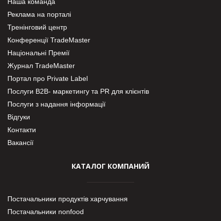
Наша команда
Реклама на порталі
Тренінговий центр
Конференції TradeMaster
Національні Премії
Журнал TradeMaster
Портал про Private Label
Послуги В2В- маркетингу та PR для клієнтів
Послуги з надання інформації
Відгуки
Контакти
Вакансії
КАТАЛОГ КОМПАНИЙ
Постачальники продуктів харчування
Постачальники nonfood