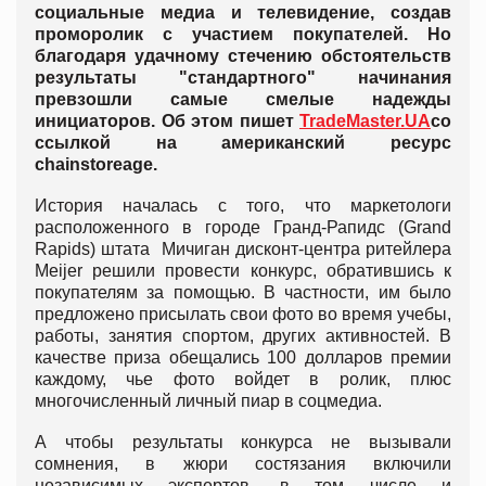
социальные медиа и телевидение, создав
проморолик с участием покупателей. Но
благодаря удачному стечению обстоятельств
результаты "стандартного" начинания
превзошли самые смелые надежды
инициаторов. Об этом пишет
TradeMaster.UA
со
ссылкой на американский ресурс
chainstoreage.
История началась с того, что маркетологи
расположенного в городе Гранд-Рапидс (Grand
Rapids) штата Мичиган дисконт-центра ритейлера
Meijer решили провести конкурс, обратившись к
покупателям за помощью. В частности, им было
предложено присылать свои фото во время учебы,
работы, занятия спортом, других активностей. В
качестве приза обещались 100 долларов премии
каждому, чье фото войдет в ролик, плюс
многочисленный личный пиар в соцмедиа.
А чтобы результаты конкурса не вызывали
сомнения, в жюри состязания включили
независимых экспертов, в том числе и