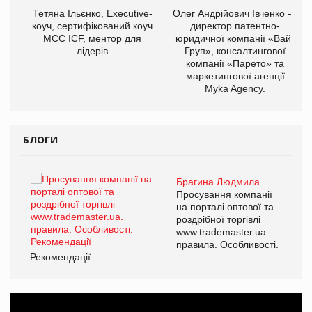
,
Тетяна Ільєнко, Executive-
Олег Андрійович Івченко —
ОВ
коуч, сертифікований коуч
директор патентно-
МСС ICF, ментор для
юридичної компанії «Вайз
лідерів
Груп», консалтингової
компанії «Парето» та
маркетингової агенції
Myka Agency.
БЛОГИ
Брагина Людмила
ї
Просування компанії
а
на порталі оптової та
роздрібної торгівлі
www.trademaster.ua.
і.
правила. Особливості.
Рекомендації
Ре