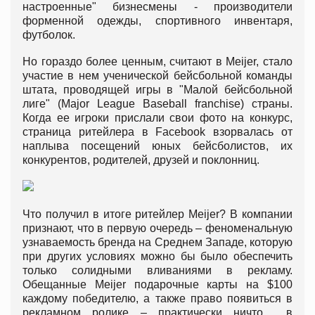
настроенные" бизнесмены - производители
форменной одежды, спортивного инвентаря,
футболок.
Но гораздо более ценным, считают в Meijer, стало
участие в нем ученической бейсбольной команды
штата, проводящей игры в "Малой бейсбольной
лиге" (Major League Baseball franchise) страны.
Когда ее игроки прислали свои фото на конкурс,
страница ритейлера в Facebook взорвалась от
наплыва посещений юных бейсболистов, их
конкурентов, родителей, друзей и поклонниц.
Что получил в итоге ритейлер Meijer? В компании
признают, что в первую очередь – феноменальную
узнаваемость бренда на Среднем Западе, которую
при других условиях можно бы было обеспечить
только солидными вливаниями в рекламу.
Обещанные Meijer подарочные карты на $100
каждому победителю, а также право появиться в
рекламном ролике – практически ничто в