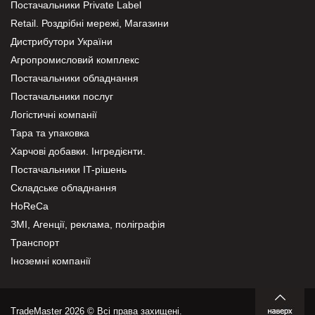
Постачальники Private Label
Retail. Роздрібні мережі, Магазини
Дистрибутори України
Агропромисловий комплекс
Постачальники обладнання
Постачальники послуг
Логістичні компанії
Тара та упаковка
Харчові добавки. Інгредієнти.
Постачальники IT-рішень
Складське обладнання
HoReCa
ЗМІ, Агенції, реклама, поліграфія
Транспорт
Іноземні компанії
TradeMaster 2026 © Всі права захищені.