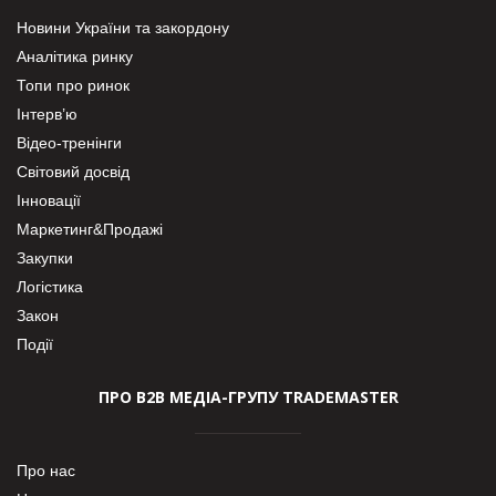
Новини України та закордону
Аналітика ринку
Топи про ринок
Інтерв’ю
Відео-тренінги
Світовий досвід
Інновації
Маркетинг&Продажі
Закупки
Логістика
Закон
Події
ПРО В2В МЕДІА-ГРУПУ TRADEMASTER
Про нас