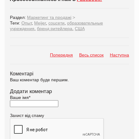
Раздел:
Маркетинг та продажі
>
Теги:
Опыт
,
Meijer
,
соцсети
,
образовательные
учреждения
,
бренд ритейлера
,
США
Попередня
Весь список
Наступна
Коментарі
Ваш коментар буде першим.
Додати коментар
Ваше імя
*
Захист від спаму