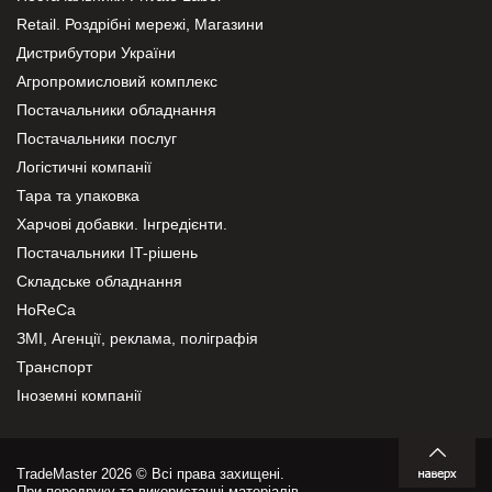
Retail. Роздрібні мережі, Магазини
Дистрибутори України
Агропромисловий комплекс
Постачальники обладнання
Постачальники послуг
Логістичні компанії
Тара та упаковка
Харчові добавки. Інгредієнти.
Постачальники IT-рішень
Складське обладнання
HoReCa
ЗМІ, Агенції, реклама, поліграфія
Транспорт
Іноземні компанії
TradeMaster 2026 © Всі права захищені.
При передруку та використанні матеріалів