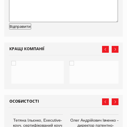
КРАЩІ КОМПАНІЇ
ОСОБИСТОСТІ
,
Тетяна Ільєнко, Executive-
Олег Андрійович Івченко —
ОВ
коуч, сертифікований коуч
директор патентно-