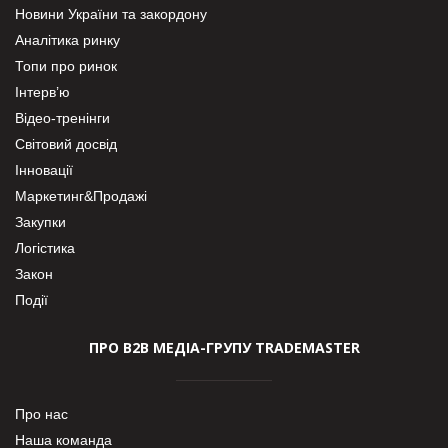
Новини України та закордону
Аналітика ринку
Топи про ринок
Інтерв’ю
Відео-тренінги
Світовий досвід
Інновації
Маркетинг&Продажі
Закупки
Логістика
Закон
Події
ПРО В2В МЕДІА-ГРУПУ TRADEMASTER
Про нас
Наша команда