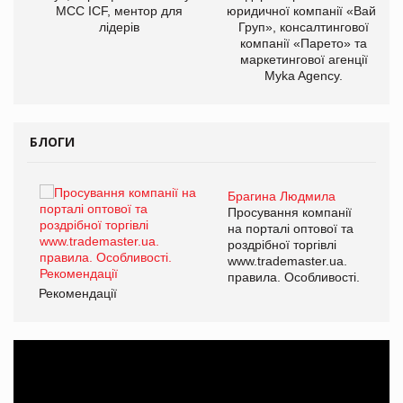
МСС ICF, ментор для
юридичної компанії «Вайз
лідерів
Груп», консалтингової
компанії «Парето» та
маркетингової агенції
Myka Agency.
БЛОГИ
Брагина Людмила
ї
Просування компанії
а
на порталі оптової та
роздрібної торгівлі
www.trademaster.ua.
і.
правила. Особливості.
Рекомендації
Ре