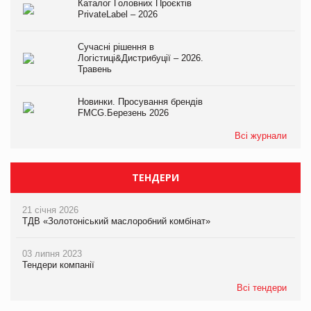
Каталог Головних Проєктів
PrivateLabel – 2026
Сучасні рішення в
Логістиці&Дистрибуції – 2026.
Травень
Новинки. Просування брендів
FMCG.Березень 2026
Всі журнали
ТЕНДЕРИ
21 січня 2026
ТДВ «Золотоніський маслоробний комбінат»
03 липня 2023
Тендери компанії
Всі тендери