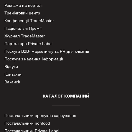
Реклама на порталі
Тренінговий центр
Конференції TradeMaster
Національні Премії
Журнал TradeMaster
Портал про Private Label
Послуги В2В- маркетингу та PR для клієнтів
Послуги з надання інформації
Відгуки
Контакти
Вакансії
КАТАЛОГ КОМПАНИЙ
Постачальники продуктів харчування
Постачальники nonfood
Постачальники Private Label