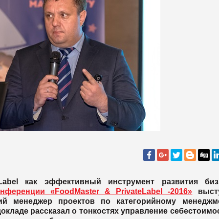
Label как эффективный инструмент развития биз
нференции «FoodMaster & PrivateLabel -2016»
выст
 менеджер проектов по категорийному менеджме
докладе рассказал о тонкостях управление себестоим