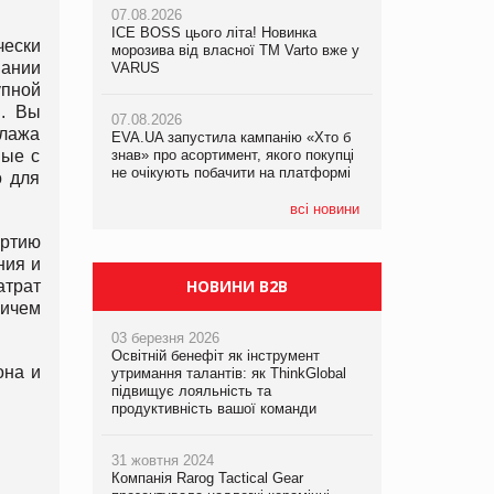
07.08.2026
ICE BOSS цього літа! Новинка
06.08.2026
ески
07.08.2026
морозива від власної ТМ Varto вже у
Смачна новинка для хвостатих: у
вании
Франція заборонила рекламні дзвінки
VARUS
VARUS з’явилися паучі Varto Paw
без згоди клієнтів
expert від власної ТМ Varto!
упной
и. Вы
07.08.2026
ллажа
EVA.UA запустила кампанію «Хто б
05.08.2026
ные с
знав» про асортимент, якого покупці
Мережа супермаркетів VARUS купує
не очікують побачити на платформі
мережу магазинів формату
о для
convenience store КОЛО: об’єднана
компанія налічуватиме 374 магазини
всі новини
артию
ния и
НОВИНИ B2B
атрат
ричем
03 березня 2026
Освітній бенефіт як інструмент
она и
утримання талантів: як ThinkGlobal
підвищує лояльність та
продуктивність вашої команди
31 жовтня 2024
Компанія Rarog Tactical Gear