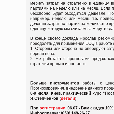
мерилу затрат на стратегию в единицу в
партиями на неделю или на месяц. Если п
бесспорно будет обходиться дешевле. Но
например, неделю или месяц, т.е. приве
деления затрат по партии на количество в
единицу, которую мы считаем за меру, тогд
В конце своего доклада Ярослав резюмир
преодолеть для применения EOQ в работе 
1. Стороны или сторона не оперируют зат
первая цена.
2. Не работают с прогнозами продаж как
стратегии продаж и поставок.
Больше инструментов
работы с ценой
Прогнозирования, внедрение данного проц
8-9 июля, Киев, практический курс "По
Я.Степченков (
детали
)
При
регистрации
06.07 - Вам скидка 10
Инфосправка: (050) 149-26-27