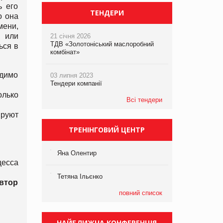
ь его
ТЕНДЕРИ
о она
мени,
, или
21 січня 2026
ТДВ «Золотоніський маслоробний
ься в
комбінат»
.
одимо
03 липня 2023
Тендери компанії
олько
Всі тендери
ируют
ТРЕНІНГОВИЙ ЦЕНТР
Яна Олентир
есса
Тетяна Ільєнко
Автор
повний список
НАЙБЛИЖЧА КОНФЕРЕНЦІЯ