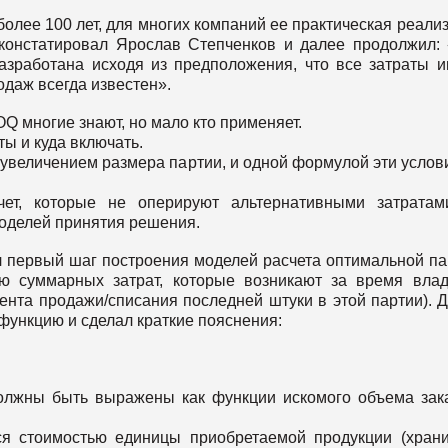
более 100 лет, для многих компаний ее практическая реали
 констатировал Ярослав Степченков и далее продолжил:
азработана исходя из предположения, что все затраты 
одаж всегда известен».
Q многие знают, но мало кто применяет.
ты и куда включать.
с увеличением размера партии, и одной формулой эти услов
чет, которые не оперируют альтернативными затрата
моделей принятия решения.
л первый шаг построения моделей расчета оптимальной па
ю суммарных затрат, которые возникают за время вла
ента продажи/списания последней штуки в этой партии). 
функцию и сделал краткие пояснения:
должны быть выражены как функции искомого объема зак
ся стоимостью единицы приобретаемой продукции (хран