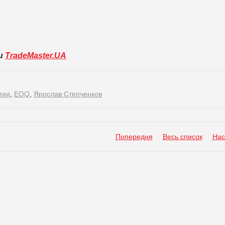
ли
TradeMaster.UA
тии
,
EOQ
,
Ярослав Степченков
Попередня
Весь список
Нас