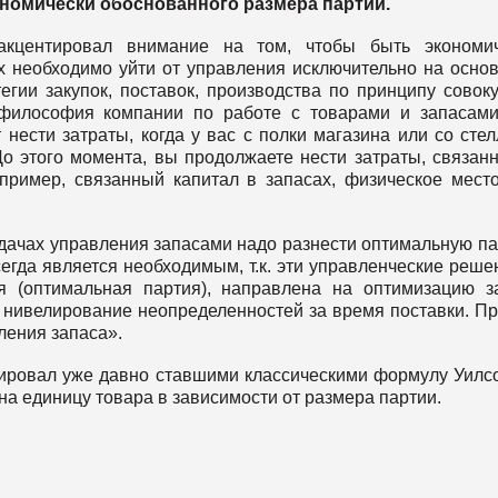
ономически обоснованного размера партии.
акцентировал внимание на том, чтобы быть экономич
х необходимо уйти от управления исключительно на осно
егии закупок, поставок, производства по принципу совок
 философия компании по работе с товарами и запасам
нести затраты, когда у вас с полки магазина или со сте
о этого момента, вы продолжаете нести затраты, связан
апример, связанный капитал в запасах, физическое мест
адачах управления запасами надо разнести оптимальную п
сегда является необходимым, т.к. эти управленческие реше
я (оптимальная партия), направлена на оптимизацию з
а нивелирование неопределенностей за время поставки. П
ления запаса».
рировал уже давно ставшими классическими формулу Уилс
на единицу товара в зависимости от размера партии.