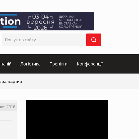
паній
Логістика
Тренінги
Конференції
ера партии
вня 2016