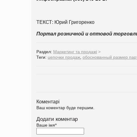
ТЕКСТ: Юрий Григоренко
Портал розничной и оптовой торгов
Раздел:
Маркетинг та продажі
>
Теги:
цепочки продаж
,
обоснованный размер пар
Коментарі
Ваш коментар буде першим.
Додати коментар
Ваше імя
*