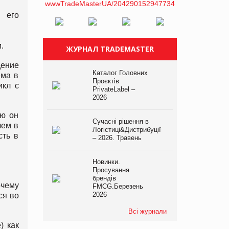
 его
.
ЖУРНАЛ TRADEMASTER
дение
Каталог Головних
ема в
Проєктів
икл с
PrivateLabel –
2026
ую он
Сучасні рішення в
чем в
Логістиці&Дистрибуції
сть в
– 2026. Травень
Новинки.
Просування
брендів
очему
FMCG.Березень
2026
ся во
Всі журнали
) как