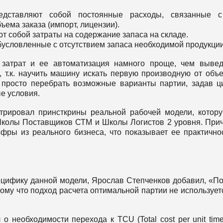
едставляют собой постоянные расходы, связанные с
ъема заказа (импорт, лицензии).
ют собой затраты на содержание запаса на складе.
обусловленные с отсутствием запаса необходимой продукции
 затрат и ее автоматизация намного проще, чем выве
т.к. научить машину искать первую производную от объ
м просто перебрать возможные варианты партии, задав ц
е условия.
трировал принсткрины реальной рабочей модели, котор
Школы Поставщиков СТМ и Школы Логистов 2 уровня. При
фры из реального бизнеса, что показывает ее практично
ецифику данной модели, Ярослав Степченков добавил, «П
ому что подход расчета оптимальной партии не использует
о необходимости перехода к ТСU (Total cost per unit time