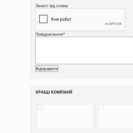
Захист від спаму
Повідомлення
*
КРАЩІ КОМПАНІЇ