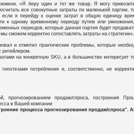
ремени. «Я беру один и тот же товар. Я могу привозит
осчитать все совокупные затраты по маленькой партии, т
 если я перейду к оценке затрат в общую единицу вре
сти к одному временному периоду путем или умножения
ременных периодов, которые данная партия будет продават
а мы сможем корректно сопоставлять затраты на стратегии»
овал и отметил практические проблемы, которые необх
с ритейлером.
ратами на конкретную SKU, а в большинстве интересует т
 гипотезами потребления и, соответственно, не коррект
, прогнозированием продаж/спроса, построения Проц
есса в Вашей компании
строение процесса прогнозирования продаж/спроса". 
%