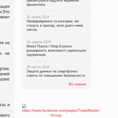
презентувала надлегкі керамічні
бронеплити
зация
 «Это
имеют
31 липня 2024
Напівфабрикати та консерви, які
стануть в пригоді, коли довго нема
світла
24 червня 2024
ия не
Meest Пошта і Shop-Express
розширюють можливості українських
ми не
підприємців
30 квітня 2024
ртии,
Защита данных на смартфонах:
дения
советы по повышению безопасности
Далее
Всі новини
аза и
имого