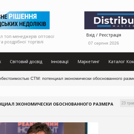
Вхід
Реєстрація
л топ-менеджерів оптової
та роздрібної торгівлі
07 серпня 2026
к
Світовий досвід
Інновації
Маркетинг
Каталог Ком
ебестоимостью СТМ: потенциал экономически обоснованного разм
23 тра
ЕНЦИАЛ ЭКОНОМИЧЕСКИ ОБОСНОВАННОГО РАЗМЕРА