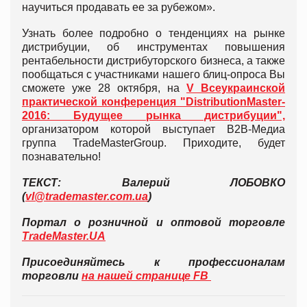
научиться продавать ее за рубежом».
Узнать более подробно о тенденциях на рынке
дистрибуции, об инструментах повышения
рентабельности дистрибуторского бизнеса, а также
пообщаться с участниками нашего блиц-опроса Вы
сможете уже 28 октября, на
V Всеукраинской
практической конференция "DistributionMaster-
2016: Будущее рынка дистрибуции",
организатором которой выступает B2В-Медиа
группа TradeMasterGroup. Приходите, будет
познавательно!
ТЕКСТ: Валерий ЛОБОВКО
(
vl@trademaster.com.ua
)
Портал о розничной и оптовой торговле
TradeMaster.UA
Присоединяйтесь к профессионалам
торговли
на нашей странице FB