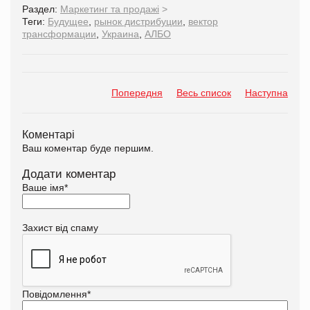
Раздел:
Маркетинг та продажі
>
Теги:
Будущее
,
рынок дистрибуции
,
вектор
трансформации
,
Украина
,
АЛБО
Попередня
Весь список
Наступна
Коментарі
Ваш коментар буде першим.
Додати коментар
Ваше імя
*
Захист від спаму
Повідомлення
*