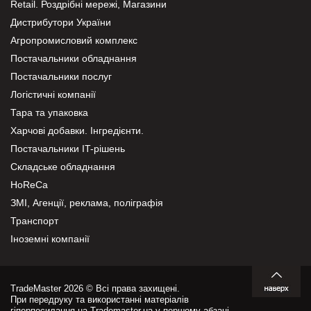
Retail. Роздрібні мережі, Магазини
Дистрибутори України
Агропромисловий комплекс
Постачальники обладнання
Постачальники послуг
Логістичні компанії
Тара та упаковка
Харчові добавки. Інгредієнти.
Постачальники IT-рішень
Складське обладнання
HoReCa
ЗМІ, Агенції, реклама, поліграфія
Транспорт
Іноземні компанії
TradeMaster 2026 © Всі права захищені.
При передруку та використанні матеріалів
гіперпосилання на Trademaster.ua у першому абзаці