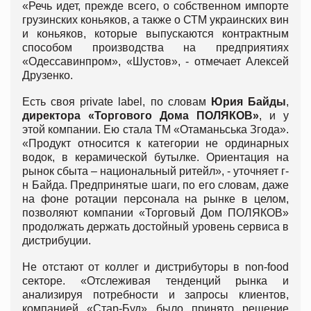
«Речь идет, прежде всего, о собственном импорте
грузинских коньяков, а также о СТМ украинских вин
и коньяков, которые выпускаются контрактным
способом производства на предприятиях
«Одессавинпром», «Шустов», - отмечает Алексей
Друзенко.
Есть своя private label, по словам
Юрия Байды
,
директора «Торгового Дома ПОЛЯКОВ»
, и у
этой компании. Ею стала ТМ «Отаманьська Згода».
«Продукт относится к категории не ординарных
водок, в керамической бутылке. Ориентация на
рынок сбыта – национальный ритейл», - уточняет г-
н Байда. Предпринятые шаги, по его словам, даже
на фоне ротации персонала на рынке в целом,
позволяют компании «Торговый Дом ПОЛЯКОВ»
продолжать держать достойный уровень сервиса в
дистрибуции.
Не отстают от коллег и дистрибуторы в non-food
секторе. «Отслеживая тенденций рынка и
анализируя потребности и запросы клиентов,
компанией «Стар-Буд» было принято решение