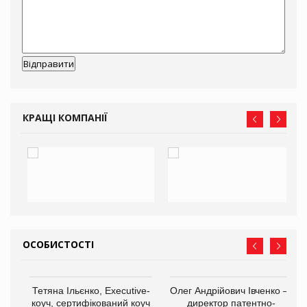
КРАЩІ КОМПАНІЇ
ОСОБИСТОСТІ
,
Тетяна Ільєнко, Executive-
Олег Андрійович Івченко —
ОВ
коуч, сертифікований коуч
директор патентно-