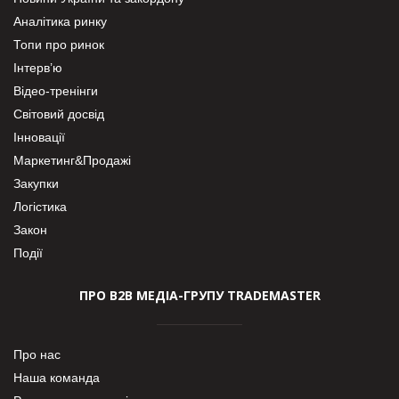
Аналітика ринку
Топи про ринок
Інтерв’ю
Відео-тренінги
Світовий досвід
Інновації
Маркетинг&Продажі
Закупки
Логістика
Закон
Події
ПРО В2В МЕДІА-ГРУПУ TRADEMASTER
Про нас
Наша команда