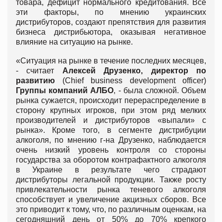
товара, дефицит нормального кредитования. Все
эти факторы, по мнению украинских
дистрибуторов, создают препятствия для развития
бизнеса дистрибьютора, оказывая негативное
влияние на ситуацию на рынке.
«Ситуация на рынке в течение последних месяцев,
- считает
Алексей Друзенко, директор по
развитию
(Chief business development officer)
Группы компаний АЛБО
, - была сложной. Объем
рынка сужается, происходит перераспределение в
сторону крупных игроков, при этом ряд мелких
производителей и дистрибуторов «выпали» с
рынка». Кроме того, в сегменте дистрибуции
алкоголя, по мнению г-на Друзенко, наблюдается
очень низкий уровень контроля со стороны
государства за оборотом контрафактного алкоголя
в Украине в результате чего страдают
дистрибуторы легальной продукции. Также росту
привлекательности рынка теневого алкоголя
способствует и увеличение акцизных сборов. Все
это приводит к тому, что, по различным оценкам, на
сегодняшний день от 50% до 70% крепкого