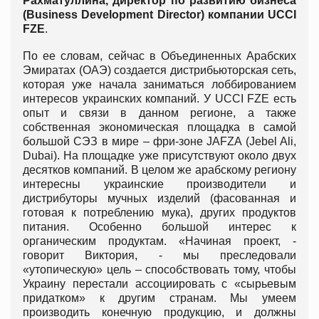
Рахматуллина, директор по развитию бизнеса
(Business Development Director) компании UCCI
FZE
.
По ее словам, сейчас в Объединенных Арабских
Эмиратах (ОАЭ) создается дистрибьюторская сеть,
которая уже начала заниматься лоббированием
интересов украинских компаний. У UCCI FZE есть
опыт и связи в данном регионе, а также
собственная экономическая площадка в самой
большой СЭЗ в мире – фри-зоне JAFZA (Jebel Ali,
Dubai). На площадке уже присутствуют около двух
десятков компаний. В целом же арабскому региону
интересны украинские производители и
дистрибуторы мучных изделий (фасованная и
готовая к потреблению мука), других продуктов
питания. Особенно большой интерес к
органическим продуктам. «Начиная проект, -
говорит Виктория, - мы преследовали
«утопическую» цель – способствовать тому, чтобы
Украину перестали ассоциировать с «сырьевым
придатком» к другим странам. Мы умеем
производить конечную продукцию, и должны