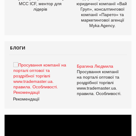
МСС ICF, ментор для
юридичної компанії «Вайз
лідерів
Груп», консалтингової
компанії «Парето» та
маркетингової агенції
Myka Agency.
БЛОГИ
Брагина Людмила
ї
Просування компанії
а
на порталі оптової та
роздрібної торгівлі
www.trademaster.ua.
і.
правила. Особливості.
Рекомендації
Ре