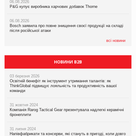
06.08.2026
06.08.2026
P&G купує виробника харчових добавок Thorne
P&G купує виробника харчових добавок Thorne
05.08.2026
Смачне поповнення дитячого меню: у VARUS з’явилися
06.08.2026
06.08.2026
новинки від ТМ ТОКЕРИ
Bosch заявила про повне знищення своєї продукції на складі
Bosch заявила про повне знищення своєї продукції на складі
після російської атаки
після російської атаки
05.08.2026
Сергій Лісунов про заморожені хлібобулочні вироби на
всі новини
PrivateLabel&FMCG Master 2026
НОВИНИ B2B
03 березня 2026
Освітній бенефіт як інструмент утримання талантів: як
ThinkGlobal підвищує лояльність та продуктивність вашої
команди
31 жовтня 2024
Компанія Rarog Tactical Gear презентувала надлегкі керамічні
бронеплити
31 липня 2024
Напівфабрикати та консерви, які стануть в пригоді, коли довго